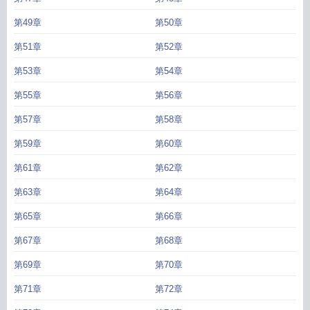
第49章
第50章
第51章
第52章
第53章
第54章
第55章
第56章
第57章
第58章
第59章
第60章
第61章
第62章
第63章
第64章
第65章
第66章
第67章
第68章
第69章
第70章
第71章
第72章