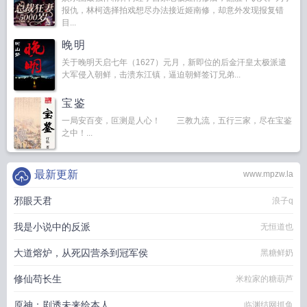
报仇，林柯选择拍戏想尽办法接近姬南修，却意外发现报复错
目...
晚明
关于晚明天启七年（1627）元月，新即位的后金汗皇太极派遣
大军侵入朝鲜，击溃东江镇，逼迫朝鲜签订兄弟...
宝鉴
一局安百变，叵测是人心！ 三教九流，五行三家，尽在宝鉴
之中！...
最新更新
www.mpzw.la
邪眼天君
浪子q
我是小说中的反派
无恒道也
大道熔炉，从死囚营杀到冠军侯
黑糖鲜奶
修仙苟长生
米粒家的糖葫芦
原神：剧透未来给本人
临渊结网抓鱼