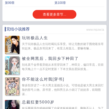
第99章
第100章
查看更多章节...
完结小说推荐
www.mpzw.la
玩转极品人生
关于玩转极品人生玩吃喝玩乐享受。转让无数的裙子围绕着东哥
转起来。极品东哥回来了，有里儿有面儿，要嘛有嘛...
被全网黑后，我回乡下种田了
别名真千金带着异能从末世穿回来了，种田文，偏日常流，目前
每天晚上十一点不定时更新！下本文我在星际抓鬼...
你不能这么对我[穿书]
黎多阳穿进了一本大男主退婚流小说。可惜他是被大男主来回打
脸的那号人物。原书里，他和男主从小就订了娃娃亲，前期图
谋...
总裁狂妻5000岁
娱乐圈最强作精林柯睡了自家老板姬南修后，翻脸不认人。为了