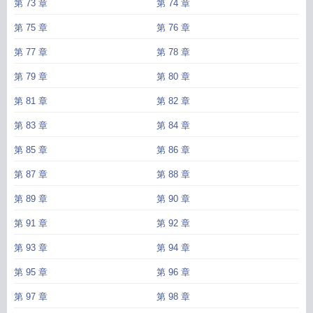
第 73 章
第 74 章
第 75 章
第 76 章
第 77 章
第 78 章
第 79 章
第 80 章
第 81 章
第 82 章
第 83 章
第 84 章
第 85 章
第 86 章
第 87 章
第 88 章
第 89 章
第 90 章
第 91 章
第 92 章
第 93 章
第 94 章
第 95 章
第 96 章
第 97 章
第 98 章