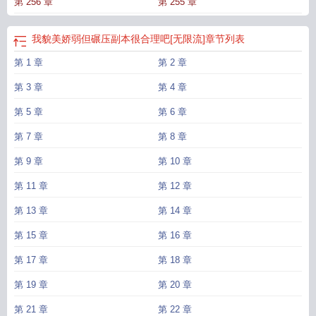
第 256 章
第 255 章
我貌美娇弱但碾压副本很合理吧[无限流]
章节列表
第 1 章
第 2 章
第 3 章
第 4 章
第 5 章
第 6 章
第 7 章
第 8 章
第 9 章
第 10 章
第 11 章
第 12 章
第 13 章
第 14 章
第 15 章
第 16 章
第 17 章
第 18 章
第 19 章
第 20 章
第 21 章
第 22 章