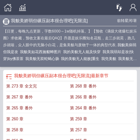
我貌美娇弱但碾压副本很合理吧[无限流]
欲转星河
/著
【日更，每晚九点更新，字数6000～1w随机掉落。】【预收《满级大佬爆红娱乐
圈》求收藏，预收文案在最后QAQ】乔愿是娱乐圈知名花瓶，走三步就晃，跑几
步就喘，众人眼中的无脑小白花，是集美貌与废物于一体的典型代表..
我貌美病弱
但我是攻
我貌美如花西施貂蝉图片
我的美貌无人能及快穿
我美我弱却是攻(快
穿)by佛茶茶
我美貌无双蛇蝎心肠
我的美貌无人能敌[重生
我凭美貌
我美貌无
双
我的美貌无人能敌快穿
我貌美病弱但是
我貌美如花节目视频
我貌美无边
我
的貌美如花全靠你
我美貌无双蛇蝎心肠txt
我美貌病弱但是攻
我美貌无双蛇蝎心
我貌美娇弱但碾压副本很合理吧[无限流]
最新章节
肠盘搜搜
我貌美娇弱但碾压副本很合理吧[无限流
我貌美娇弱但碾压副本很合理
第 273 章 全文完
第 268 章 番外
吧TXT百度
我貌美病弱但是改
我那貌美柔弱弟在线阅读全文
我貌美娇弱但碾压
副本很合理吧无限流
我貌美无双蛇蝎心肠
我貌美病弱但是攻 快穿
我的美貌无
第 267 章 番外
第 266 章 番外
人能敌txt
我貌美如花快穿
我的貌美如花 全文完整版
我美貌无双蛇蝎心肠 百度
第 265 章 番外
第 264 章 番外
第 260 章
第 259 章
第 258 章
第 257 章