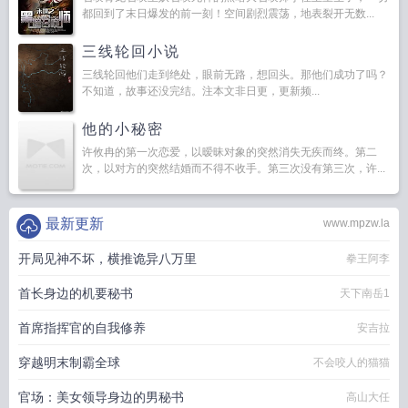
都回到了末日爆发的前一刻！空间剧烈震荡，地表裂开无数...
三线轮回小说
三线轮回他们走到绝处，眼前无路，想回头。那他们成功了吗？
不知道，故事还没完结。注本文非日更，更新频...
他的小秘密
许攸冉的第一次恋爱，以暧昧对象的突然消失无疾而终。第二
次，以对方的突然结婚而不得不收手。第三次没有第三次，许...
最新更新
www.mpzw.la
开局见神不坏，横推诡异八万里
拳王阿李
首长身边的机要秘书
天下南岳1
首席指挥官的自我修养
安吉拉
穿越明末制霸全球
不会咬人的猫猫
官场：美女领导身边的男秘书
高山大任