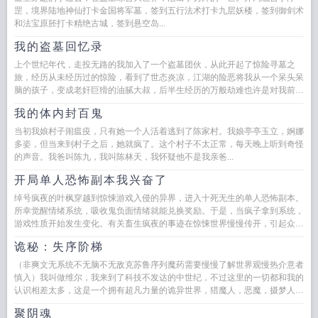
罡，境界陆地神仙打卡金国将军墓，签到五行法术打卡九层妖楼，签到御剑术
和法宝原胚打卡精绝古城，签到悬空岛...
我的盗墓回忆录
上个世纪年代，走投无路的我加入了一个盗墓团伙，从此开起了惊险寻墓之
旅，经历从未经历过的惊险，看到了世态炎凉，江湖的险恶将我从一个呆头呆
脑的孩子，变成老奸巨猾的油腻大叔，后半生经历的万般劫难也许是对我前半
生的惩罚，如今得我孤独一人算是...
我的体内封百鬼
当初我娘村子闹瘟疫，只有她一个人活着逃到了陈家村。我娘亭亭玉立，婀娜
多姿，但当来到村子之后，她就疯了。这个村子不太正常，每天晚上听到奇怪
的声音。我爸叫陈九，我叫陈林天，我怀疑他不是我亲爸...
开局单人恐怖副本我兴奋了
绰号疯夜的叶枫穿越到惊悚游戏入侵的异界，进入十死无生的单人恐怖副本。
所幸觉醒情绪系统，吸收鬼负面情绪就能兑换奖励。于是，当疯子拿到系统，
游戏性质开始发生变化。有关畜生疯夜的事迹在惊悚世界慢慢传开，引起众鬼
恐慌某月某日，...
诡秘：失序阶梯
（非爽文无系统不无脑不无敌克苏鲁序列魔药需要慢慢了解世界观慢热介意者
慎入）我叫做维尔，我来到了科技不发达的中世纪，不过这里的一切都和我的
认识相差太多，这是一个拥有超凡力量的诡异世界，猎魔人，恶魔，摄梦人等
等的阶梯力量，我接触超凡，知...
聚阴魂