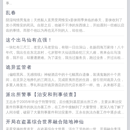
事...
乱春
阴湿纯情男鬼攻｜天然黏人直男受周惟安x姜徕雨季来临的春天，姜徕收到了
发小周惟安的死讯。自那之后，他被不干净的东西缠上，开始遇到一些难以启
齿的事情。而那个他以为再也见不到的人，却在他...
这个出马仙有点强！
一块红布三尺三，老堂人马老堂仙，有朝一日出深山，名扬四海万家传！八十
年代，我出生在东北农村，七岁那年大仙说我命犯三灾八难，将来会出马顶
香，我不信，却屡遭磨难。为了谋生，我当过服务员，跑过业务，开过出租但
命运就像施加了诅咒，我身边...
诡异监管者
（偏暗黑风，无感情线）神秘酒店中的十七幅黑白遗像，装满鬼魅的十个房
间，在灵异之地挣扎的三两活人。完成匪夷所思的生路，接引世间诡异入住，
多重人格复生…季礼和这所诡异酒店的历代店长都不一样。他，从来都不是个
正常人。...
派出所警事【治安和刑事侦查】
王志永于2005年毕业于刑警学院，后分配到基层派出所工作，主要从事治安
案件刑事案件的执法办案工作，在工作中接触到了大量警情，更深入地了解了
人间冷暖，破获了大量刑事案件和治安案件。王永在执法办案工作中逐步成
长，成为了一名优秀的公安民...
开局在盗墓综合世界融合陆地神仙
蓝星穿越的李道玄，在盗墓综合大世界，活出了另外的一世。开局融合李淳