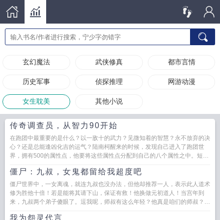
玄幻魔法
武侠修真
都市言情
历史军事
侦探推理
网游动漫
女生耽美
其他小说
传奇调查员，从智力90开始
在跑团中最重要的是什么？以一敌十的武力？见微知着的智慧？永不放弃的决
心？还是总能逢凶化吉的运气？陆南柯醒来的时候，发现自己进入了跑团世
界，拥有500的属性点，他要将这些属性点分配到自己的八个属性之中。短暂
的思考后，陆南柯毅然决然...
僵尸：九叔，女鬼都留给我超度吧
僵尸世界中，一女离魂，就连九叔也没办法，但他却推荐一人，表示此人道术
修为胜他十倍！若是能将其请下山，保证有救！他换做元初道人！当宫年到
来，九叔两个弟子傻眼了。逗我呢，师叔有这么年轻？他真是咱们的师叔？！
这才十八岁吧？比我还...
我为怨灵代言