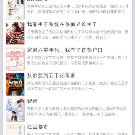
大将军桓宣自戍地赶回京中，见他将死的好友最后一面他们少时
伙伴，情谊深厚好友苍白的手握住他，断断续续叮嘱我那未过...
我靠生子系统在修仙界长生了
关于我靠生子系统在修仙界长生了李雪原本是个现代的姑娘，穿
越到四零以后，在四零年代生活了十几年。得到了...
穿越六零年代：我有了首都户口
关于穿越六零年代我有了首都户口简书得到了一个空间，看了无
数小说的她立马囤积物资，准备迎接穿越或末世...
从炒股到五千亿富豪
高智商商战真实生活穷途末路的打工人吴潇，意外知晓自己是大
周国首富五千亿财产的三十名继承人之一...
智齿
寄宿文学｜双向救赎｜双向暗恋没心没肺明艳大小姐x美强惨痞
帅酷哥2012年的夏天，夏莓长了一颗智齿。有个无稽之...
红尘都市
关于红尘都市周梦龙，一个才华横溢，帅气温柔的青年，如愿的