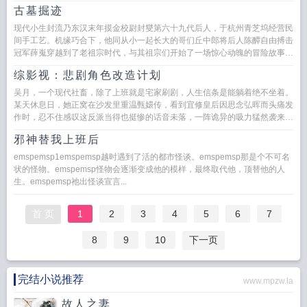
古墓掘迹
现代小生封流乃东汉末年摸金校尉封燮第六十九代后人，于杭州青芝坞经营民
间手工艺。机缘巧合下，他同从小一起长大的哥们丘中郎将后人陈醰自由搏击
冠军薛嵬穿越到了老祖宗时代，与其祖宗们开始了一场惊心动魄的冒险故事。
各位书友要是觉得古墓...
综影视：悲剧角色改造计划
吴月，一个现代社畜，除了上班就是宅家刷剧，人生信条是能躺着绝不坐着。
某天休息日，她正窝在沙发里重温甄嬛传，看到宜修皇后因思念弘晖而头痛发
作时，忍不住感叹这反派当得也挺惨的话音未落，一阵诡异的吸力猛然袭来再
睁眼...
邪神替我上班后
emspemsp1emspemsp越时遇到了活的都市怪谈。emspemsp那是个不可名
状的怪物。emspemsp怪物会逐渐变成他的模样，最终取代他，顶替他的人
生。emspemsp祂出怪谈宣言...
首 页
1
2
3
4
5
6
7
8
9
10
下一页
完结小说推荐
www.mpzw.la
故人之妻