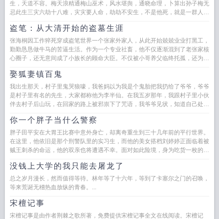
生，天道不容。梅天浪精通梅山巫术，风水堪舆，通晓命理，卜算出孙子梅无
忌此生三灾六劫十八难，灾灾要人命，劫劫不安生，不是他死，就是一群人
死。为了保命，爷孙俩...
盗笔：从大清开始的盗墓生涯
张海桐因工作猝死穿成盗笔世界一个张家外家人，从此开始兢兢业业打黑工，
勤勤恳恳做牛马的苦逼生活。作为一个专业社畜，他不仅逐渐混到了老张家核
心圈子，还无意间成了小族长的顾命大臣。不仅被小哥养父临终托孤，还为瞎
子祈福产生交集。可谓北能...
娶狐妻镇百鬼
我出生那天，村子里鬼哭狼嚎，我爸妈以为我是个鬼胎把我扔给了爷爷，爷爷
是村子里有名的先生，大家都称他为李半仙。在我五岁那年，我跟村子里小伙
伴去村子后山玩，在回家的路上被邪祟下了咒语，我爷爷见状，知道自己处理
不了，于是就给我找了一个漂亮...
你一个胖子当什么警察
胖子田平安在大胃王比赛中意外身亡，却离奇重生到三十几年前的平行世界。
在这里，他依旧是那个刑警队里的实习生，而他的美女搭档刘婷婷正面临着被
贼王刺杀的命运，他的双亲也将遭遇不幸。面对如此险境，身为吃货一枚的田
平安，如何凭借一己之力扭转乾...
没钱上大学的我只能去屠龙了
总之岁月漫长，然而值得等待。林年等了十六年，等到了卡塞尔之门的召唤，
等来荒诞无稽热血放纵的青春。...
宋檀记事
宋檀记事是由作者荆棘之歌所著，免费提供宋檀记事全文在线阅读。宋檀记