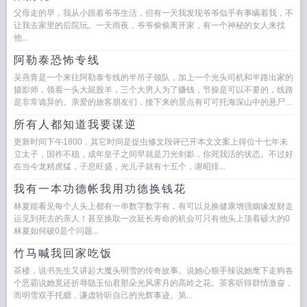
父母走的早，我从小跟着爷爷生活，但有一天我发现爷爷似乎有事瞒着我，不
让我去家里的后院玩。一天雨夜，爷爷偷偷离开家，有一个神秘的女人来找
他...
阿勒泰恐怖专线
吴燕青是一个来往阿勒泰专线的半吊子领队，加上一个光头司机和半路出家的
摄影师，领着一头大屁股羊，三个大男人为了赚钱，节操是可以不要的，线路
是非常诡异的。亲爱的旅客朋友们，接下来的景点有可可托海深山中的悬尸巨
树矿脉地下的诡异生物哈...
所有人都知道我要谋逆
更新时间下午1800，其它时间是捉虫修文段评已开本文文案上得位十七年未
立太子，国祚不稳，成年皇子之间早就是刀光剑影，你死我活的状态。不过好
在当今龙精虎猛，子息旺盛，光儿子就有十五个，谢昭排...
我有一本功德帐我用功德换钱花
林夏能看见每个人头上都有一串数字数字有，有可以兑换健康增强姻缘发财走
运见到死去的亲人！甚至换取一次延长寿命的机会可只有他头上顶着硕大的0
林夏如何破0是个问题...
竹马喊我回家吃饭
茶楼，说书先生又讲起大魔头明雪的传奇故事。说她心狠手辣说她麾下走狗各
个恶霸说她竟还折辱隐玉仙君那朵光风霁月的高岭之花。茶客听得群情激奋，
而明雪双手托腮，谦虚聆听自己的光辉事迹。第...