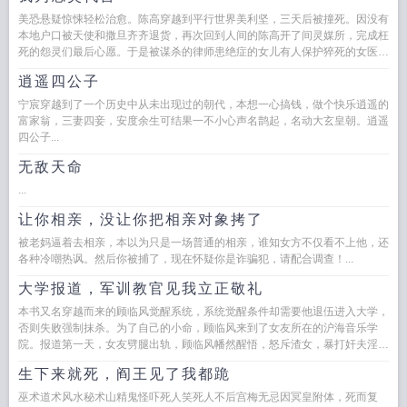
美恐悬疑惊悚轻松治愈。陈高穿越到平行世界美利坚，三天后被撞死。因没有
本地户口被天使和撒旦齐齐退货，再次回到人间的陈高开了间灵媒所，完成枉
死的怨灵们最后心愿。于是被谋杀的律师患绝症的女儿有人保护猝死的女医生
和心爱的男人见了最...
逍遥四公子
宁宸穿越到了一个历史中从未出现过的朝代，本想一心搞钱，做个快乐逍遥的
富家翁，三妻四妾，安度余生可结果一不小心声名鹊起，名动大玄皇朝。逍遥
四公子...
无敌天命
...
让你相亲，没让你把相亲对象拷了
被老妈逼着去相亲，本以为只是一场普通的相亲，谁知女方不仅看不上他，还
各种冷嘲热讽。然后你被捕了，现在怀疑你是诈骗犯，请配合调查！...
大学报道，军训教官见我立正敬礼
本书又名穿越而来的顾临风觉醒系统，系统觉醒条件却需要他退伍进入大学，
否则失败强制抹杀。为了自己的小命，顾临风来到了女友所在的沪海音乐学
院。报道第一天，女友劈腿出轨，顾临风幡然醒悟，怒斥渣女，暴打奸夫淫
妇。军训时，军训教官在见到顾临风...
生下来就死，阎王见了我都跪
巫术道术风水秘术山精鬼怪吓死人笑死人不后宫梅无忌因冥皇附体，死而复