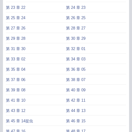
第 23 章 22
第 24 章 23
第 25 章 24
第 26 章 25
第 27 章 26
第 28 章 27
第 29 章 28
第 30 章 29
第 31 章 30
第 32 章 01
第 33 章 02
第 34 章 03
第 35 章 04
第 36 章 05
第 37 章 06
第 38 章 07
第 39 章 08
第 40 章 09
第 41 章 10
第 42 章 11
第 43 章 12
第 44 章 13
第 45 章 14捉虫
第 46 章 15
第 47 章 16
第 48 章 17