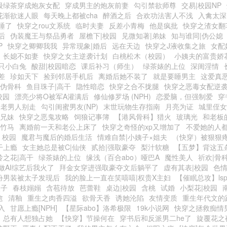
级绿茶穿成炮灰女配
穿成男主的炮灰前妻
勾引禁欲师尊
交易|校园NP
花渐欲迷人眼
每天晚上都被cha
醉酒之后
合欢功法害人不浅
入禽太深
睡了
快穿之rou文系统
临时夫妻
反差小青梅
他是疯批
快穿之渣女翻
后
伪装魔王与祭品勇者
屋檐下|校园
见微知著|弟妹
知与谁同|伪公媳
P
快穿之卿卿我我
异常现象|婚后
远在天边
快穿之J液收集之旅
女配
长媳不如妻
快穿之女主逆袭计划
白桃松木（校园）
小姨夫的富贵娇
只小白兔
酸甜|校园暗恋
课后补习（师生）
绿茶婊的上位
深闺淫情
差
珍如天下
捡到邻居手机后
离婚后她不装了
就是要睡男主
这爱真
|伪骨科
鱼目珠子|高干
隐性暗恋
快穿之合不拢腿
快穿之恶毒女配逆
校园
漂亮少将O被军A灌满后
修仙修罗场 (NPH)
恋爱脑，但强制爱
穿
之老男人别走
勾引闺蜜男友(NP)
末世玩物生存指南
月亮为证
城里侄女
|兄妹
快穿之恶鬼攻略
饲狼记事簿
【港风骨科】猎火
玻璃光
和老板
梅竹马
离婚前一天和老公上床了
快穿之奇怪的xp又增加了
不爱她的人
 校园
魔君与魔后的婚后生活
情难自禁|小姨子×姐夫
（快穿）被狠狠
干上瘾
女主她总是被C|仙侠
贰拾|强取豪夺
梨汁软糖
【五梦】背这五
岭之花|高干
绿茶婊的上位
缘浅（百合abo）哑巴A
魔性美人
祈欢|骨
做AI综艺后我火了
拜金女穿进强取豪夺文后躺平了
虚有其表|校园
色
扮男装被太子发现后
我的脸上一直在笑嘻嘻|权贵X主妇
【催眠总攻】ls
太子
春枝嫋嫋
含苞待放
芭蕾鞋
桌边|校园
含桃
试婚
小梨花|校园
愈
清釉
重生之肉香四溢
欲骨天香
诱她沦陷
友情变质
重生年代文的
入
甘愿上瘾[NPH]
【星际abo】洛希极限
19k小说网
快穿之拯救痴情
总有人想独占她
【快穿】节操何在
穿书后和反派男二he了
旋覆花之