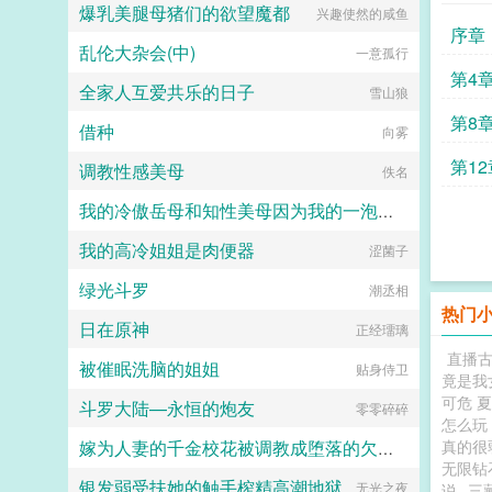
爆乳美腿母猪们的欲望魔都
兴趣使然的咸鱼
佚名
序章
乱伦大杂会(中)
一意孤行
第4
全家人互爱共乐的日子
雪山狼
第8
借种
向雾
第12
调教性感美母
佚名
我的冷傲岳母和知性美母因为我的一泡精液成为了熟女便器 (无绿版)
我的高冷姐姐是肉便器
hanshengjiang
涩菌子
绿光斗罗
潮丞相
热门
日在原神
正经璢璃
直播
被催眠洗脑的姐姐
贴身侍卫
竟是我女
可危 
斗罗大陆—永恒的炮友
零零碎碎
怎么玩
真的很
嫁为人妻的千金校花被调教成堕落的欠肏肥臀母猪
无限钻
银发弱受扶她的触手榨精高潮地狱
yeqingxuan
无光之夜
说
三