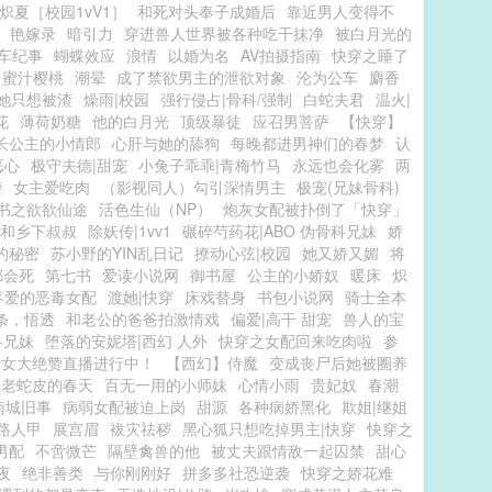
炽夏［校园1vV1］
和死对头奉子成婚后
靠近男人变得不
艳嫁录
暗引力
穿进兽人世界被各种吃干抹净
被白月光的
车纪事
蝴蝶效应
浪情
以婚为名
AV拍摄指南
快穿之睡了
蜜汁樱桃
潮晕
成了禁欲男主的泄欲对象
沦为公车
麝香
她只想被渣
燥雨|校园
强行侵占|骨科/强制
白蛇夫君
温火|
花
薄荷奶糖
他的白月光
顶级暴徒
应召男菩萨
【快穿】
长公主的小情郎
心肝与她的舔狗
每晚都进男神们的春梦
认
恶心
极守夫德|甜宠
小兔子乖乖|青梅竹马
永远也会化雾
两
袭
女主爱吃肉
（影视同人）勾引深情男主
极宠(兄妹骨科)
书之欲欲仙途
活色生仙（NP）
炮灰女配被扑倒了「快穿」
和乡下叔叔
除妖传|1vv1
碾碎芍药花|ABO 伪骨科兄妹
娇
的秘密
苏小野的YIN乱日记
撩动心弦|校园
她又娇又媚
将
都会死
第七书
爱读小说网
御书屋
公主的小娇奴
暖床
炽
疼爱的恶毒女配
渡她|快穿
床戏替身
书包小说网
骑士全本
条，悟透
和老公的爸爸拍激情戏
偏爱|高干 甜宠
兽人的宝
科兄妹
堕落的安妮塔|西幻 人外
快穿之女配回来吃肉啦
参
情女大绝赞直播进行中！
【西幻】侍魔
变成丧尸后她被圈养
p老蛇皮的春天
百无一用的小师妹
心情小雨
贵妃奴
春潮
南城旧事
病弱女配被迫上岗
甜源
各种病娇黑化
欺姐|继姐
路人甲
展宫眉
袚灾祛秽
黑心狐只想吃掉男主|快穿
快穿之
男配
不啻微芒
隔壁禽兽的他
被丈夫跟情敌一起囚禁
甜心
夜
绝非善类
与你刚刚好
拼多多社恐逆袭
快穿之娇花难