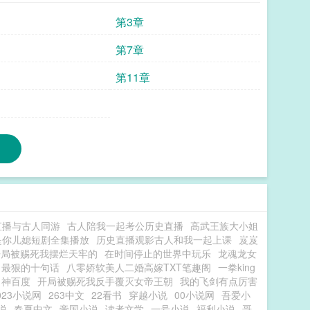
第3章
第7章
第11章
直播与古人同游
古人陪我一起考公历史直播
高武王族大小姐
是你儿媳短剧全集播放
历史直播观影古人和我一起上课
岌岌
开局被赐死我摆烂天牢的
在时间停止的世界中玩乐
龙魂龙女
了最狠的十句话
八零娇软美人二婚高嫁TXT笔趣阁
一拳king
男神百度
开局被赐死我反手覆灭女帝王朝
我的飞剑有点厉害
023小说网
263中文
22看书
穿越小说
00小说网
吾爱小
说
春夏中文
帝国小说
读者文学
一号小说
福利小说
哥