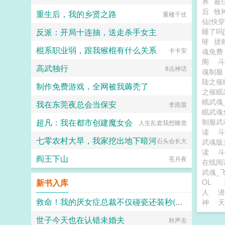
养
最
后
牧
重生后，我的乡贤之路
吃辣椒喝热水
重楼千仗
仙|快
反派：开局十连抽，送走杀手女主
睡了吗[
呀
拯
棍系职业弱，跟我猴棍有什么关系
落叶随风11
卡卡安
魂免
阁
高武独行
8点神话
魂制
陆之催
制作免费游戏，全网被我薅秃了
之催眠
眠武魂
我在东莞夜总会当保安
爱吃蜜饯小熊蜂
李雨晨
眠武魂
超凡：我在都市创建魔女会
制服
人生乱套我想睡觉
读
七零农村大旱，我家挖出地下暗河
石头会长大
武魂
读
斗
阎王下山
苍月夜
在线阅读
武魂_
新书入库
OL
人
潜
救命！我的厌女症总裁不仅碰瓷还装秒(调教高H 1v1)
神
天
世子今天也在认错未婚夫
连山会
秋声去