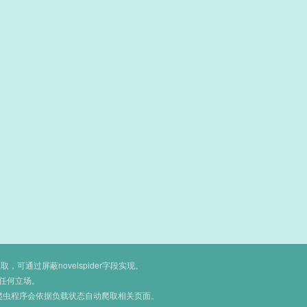
通过屏蔽novelspider字段实现。
任何立场。
爬虫程序会依据负载状态自动爬取相关页面。