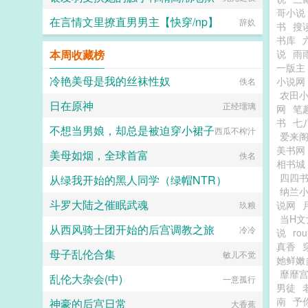
哥小说
在言情文里撩直男男主【快穿/np】
辞奺
书
搜
书库
本周收藏榜
说
雨
一版主
冷艳美母是我的丝袜性奴
小说网
佚名
农田
日在原神
正经璢璃
网
笔
书
七
不想当男娘，却总是被迫穿小裙子
西瓜不榨汁
爱来
美书网
美母如烟，全球首富
佚名
相书城
四四
从绿我开始的黑人同学（绿帽NTR）
纳兰
斗罗大陆之催眠武魂
说网
Leftsword
玖粮
当H文
从西风骑士团开始的后宫调教之旅
冷冷
说
ro
真香
母子乱伦合集
敏儿不觉
她鲜嫩
靡靡
乱伦大杂会(中)
一意孤行
男徒
南
予
神豪的后宫日常
大香蕉