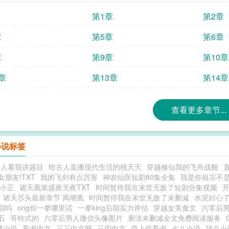
第1章
第2章
章
第5章
第6章
章
第9章
第10章
章
第13章
第14章
查看更多章节...
小说标签
古人看我讲题目
给古人直播现代生活的桃夭夭
穿越修仙我的飞舟战舰
朋友!TXT
我的飞剑有点厉害
神农仙医短剧80集全集
我是你祖宗不
夏小正
诸天凰策盛唐无夜TXT
时间暂停我在末世无敌了短剧合集视频
诸天尽头最新章节 凤嘲凰
时间暂停我在末世无敌了未删减
水泥封心
弱吗
ong你一拳哪里话
一拳king后期实力评估
穿越女美食文
六零后
石
哥特式的
六零后男人微信头像图片
亵渎未删减全文免费阅读服务
藏小说
看书中文
三三中文网
三四中文
恋上你看书
七八小说
顶点小