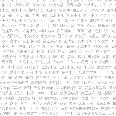
雅尔文
瓜瓜小说
寒冰小说
红色文学
爱看文学
金瓜小说
3Q中文
读小说
联盟小说
模特小说
笔趣阁
笔趣阁
顶点小说
冰雪小说
泼墨
六四小说
顶点小说
功夫小说
瓜瓜小说
青豆小说
骑士小说
笔趣小说
雨小说
中山小说
倍福小说
宝鼎小说
42小说
笔趣阁
263中文
盗墓
爱去小说
完美小说
爱上中文
残月轩小说网
三七小说网
风乐居
恋
笔趣子小说
乐趣小说
硝烟文学
君子博客
二五零书苑
笔下中文
九
小说
农田小说
乐文小说
乐文小说
夏日小说
大文学
大语文
琪琪中
趣阁V
文学A
富士康小说
富士康小说
去读笔
技术阅读
少年文学
1
八小说
八一中文
91言情
爱言情
青豆小说网
天翼中文
悠悠小说
我
阁
天书吧
魔爪小说网
阅体小说网
发发小说网
纳兰小说
陛下看书
大美书网
大美书网
大美书网
8P小说
晨曦小说网
BL鲤鱼
天籁小
元宝看书
大美中文
铅笔小说
大学士
三六六小说网
未来小说网
一
书库
UC小说网
欣欣看书
圣墟小说
圣墟小说
泉州小说网
放松文学
小说网
爱上中文
小子小说
布丁阅读
乡村小说
八戒文学网
子叶小说
月亮小说
新书小说网
传奇中文
并读小说
八楼文学
青青中文
看书站
女配开始自暴自弃
房客|糙汉
咬你|1v1
天生尤物【快穿】
女配她只想
u文女配不容易[快穿]
幸瘾|校园np
文火煨青梅|甜宠
爱意收集攻略
情
穿成男主白月光（快穿，nph）
香欲
魅魔养成记
碎玉成欢
喷泉|高NP
多汁|快穿
当我嫁人后，剧情突然变得不对劲起来
炙爱（SC，1vV1，
宫春深
纵情（NP）
快穿之睡遍男神(nph)
兽医
入禽太深
禁忌沉沦
老师要稳住
快穿之大小姐的噩梦人生
每次快穿睁眼都在被PA
校园里的
你心安|甜宠
被迫绑定了小三系统以后【快穿】
恶役千金屡败屡战
温柔