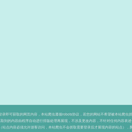
即可获取的网页内容，本站爬虫遵循robots协议，若您的网站不希望被本站爬虫抓取，可
抓取到的内容由程序自动进行排版处理再展现，不涉及更改内容，不针对任何内容表述
（站点内容必须允许游客访问，本站爬虫不会抓取需要登录后才展现内容的站点），