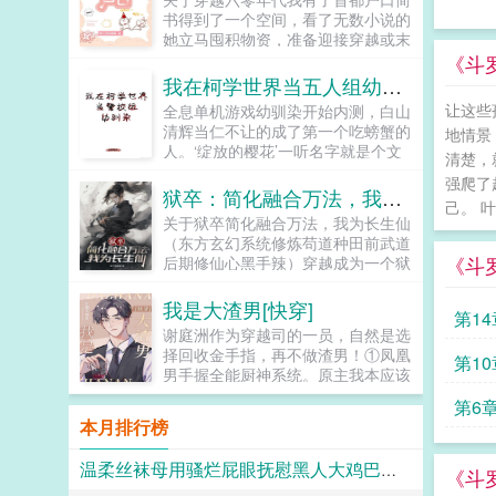
生。...
书得到了一个空间，看了无数小说的
她立马囤积物资，准备迎接穿越或末
世的到来。过了几年，简书都已经忘
《斗
了这个念头以后，没想到一觉醒来就
我在柯学世界当五人组幼驯染
换了时空。穿越到1968年，虽然是
让这些
全息单机游戏幼驯染开始内测，白山
个孤女但家产丰厚，没有极品亲戚环
清辉当仁不让的成了第一个吃螃蟹的
地情景
绕看简书如何在这个年代利用空间致
人。‘绽放的樱花’一听名字就是个文
富完成上辈子的心愿！...
清楚，
艺向的温馨游戏，其提供的幼驯染共
强爬了
有五位，分别是某叼牙签爽朗硬汉某
狱卒：简化融合万法，我为长生仙
己。 
温柔又可怕的凤眼假酒某黑卷...
关于狱卒简化融合万法，我为长生仙
（东方玄幻系统修炼苟道种田前武道
《斗
后期修仙心黑手辣）穿越成为一个狱
卒的李长生绑定简化系统，居然可以
把功法修炼简化成呼吸吃饭喝水那么
我是大渣男[快穿]
第14
简单。他决定苟在天牢看世间百态，
谢庭洲作为穿越司的一员，自然是选
在历史中修炼，求证长生。...
择回收金手指，再不做渣男！①凤凰
第10
男手握全能厨神系统。原主我本应该
靠厨艺大杀四方走上人生巅峰谢庭洲
第6
哦不我不想，城市套路深，我要回农
本月排行榜
村！②猥琐男给美女花钱能返现。...
温柔丝袜母用骚烂屁眼抚慰黑人大鸡巴的淫乱群交摄影记录
《斗