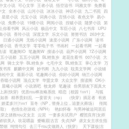
中文小说
可心文学
王者小说
悟空追书
玛雅文学
免费看
中文
全本小说
山河小说
冰冰小说
神话小说
九二书苑
四
星星小说
元宝小说
词典小说
言情小说
夜色文学
易小
小说
免费小说
19楼小说
网阅小说
捏破小说
随梦小说
第
上你看书网
风云小说
极品中文
车臣小说
八七书库
UPU
曲小说
香玲小说
深度文学
乐文小说
努努书坊
263中文
文
日通小说网
无线小说网
速度小说网
广东小说网
读书
9楼小说
香书文学
零零电子书
书画村
一起看书网
一起看
去读
笔趣阁IO
笔趣阁W
搜读小说
葫芦小说网
7Z小说网
五五小说都
五五小说网
BL鲤鱼乡
老花生看书
007小说
大
说网
骑士文学
BL鲤鱼乡
七毛中文
BL鲤鱼王
掌心文学
万
夜书库
麒麟中文网
妙书阁
九九小说
耽美文学网
小说铺
放松中文
最新小说
笔趣阁小说
你好小说网
纳兰小说网
吞噬小说网
顶点文学
华盟文章
大众文学
搜读阁
OK小
晨曦小说网
小说酒吧
牧龙师
笔趣读
你男朋友下面真大
上床(快穿)
优质rou棒攻略系统
暗恋［校园 1vv1］
与狐
深如兽
精养贵妇|乱
一妾皆夫（np）
（快穿）插足者
有效
娇柔多汁|1vv1
盲冬（NP，替身上位，追妻火葬场）
传闻
强取）
色情生存游戏（NPH）
艳妇怀春
与男神被迫同居后
快穿之拯救rou文女主
云泥
一妻多夫试用户
樱照良宵|女师
娇软美人
吹花嚼蕊
蹙蛾眉|古言
失贞|NP
虐文女主求生指
禁锢
纯情勾引
去三千rou文做路人（快穿）
天下谋妆|古