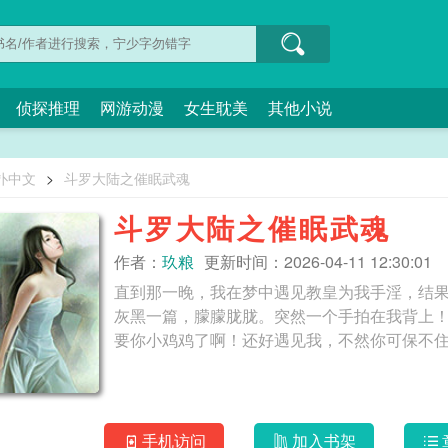
侦探推理
网游动漫
女生耽美
其他小说
扑中文
>
斗罗大陆之催眠武魂
斗罗大陆之催眠武魂
作者：
玖粮
更新时间：2026-04-11 12:30:01
直到那一晚，我在梦中遇见教皇为我手淫，结
灰黑一篇，朦朦胧胧。突然一个手拍在我背上！
手机访问
加入书架