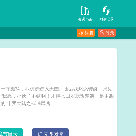
会员书架
阅读记录
注册
登录
果一阵颤抖，我仿佛进入天国。随后我悠悠转醒，只见
“我靠，小伙子不错啊！才特么四岁就想梦遗，是不想
要你小鸡鸡了啊！还好遇见我，不然你可保不住的 斗罗大陆之催眠武魂
章节目录
立即阅读