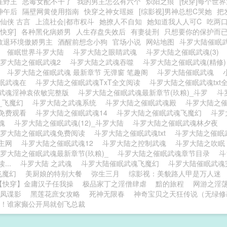
佳野王
恶毒女配不干了
我的男主怎么有六个
炽阳之痕
[快穿]每个世
神午后
隔壁网黄使用指南
快穿之神女瑶姬
[综影视]男神总想C哭她
把
穿仙侠 古言
上流社会|都市权斗
她撩人不自知
她知道我人人可C
吃两口
快穿]
各种黑化病娇男
人生存盘失效后
有妻徒刑
只想要你的保护而
救退环境傲娇男主
酒醒前想念小狗
官场小说
网站地图
斗罗大陆催眠
费
催眠世界斗罗大陆
斗罗大陆之眼睛武魂
斗罗大陆之催眠武魂(3)
斗罗大陆之催眠武魂2
斗罗大陆之武魂吞噬
斗罗大陆之催眠武魂(精修
服
斗罗大陆之催眠武魂 最新章节 无弹窗 笔趣阁
斗罗大陆催眠武魂
眠武魂在
斗罗大陆之催眠武魂TxT全文阅读
斗罗大陆之催眠武魂tx
武魂淫神袁依敏完整版
斗罗大陆之催眠武魂最新章节(玖粮)_斗罗
斗
_飞魔幻
斗罗大陆之武魂系统
斗罗大陆之催眠武魂殿
斗罗大陆之
免费观看
斗罗大陆之催眠武魂14
斗罗大陆之催眠武魂飞魔幻
斗罗
武魂
斗罗大陆之催眠武魂(12)_斗罗大陆
斗罗大陆之催眠武魂林夕夜
斗罗大陆之催眠武魂免费阅读
斗罗大陆之催眠武魂txt
斗罗大陆之催
版主网
斗罗大陆之催眠武魂12
斗罗大陆之控制武魂
斗罗大陆之吹
罗大陆之催眠武魂最新章节(玖粮)_
斗罗大陆之催眠武魂章节目录
斗
...
斗罗大陆 之武魂
斗罗大陆催眠武魂飞魔幻
斗罗大陆催眠武
飞魔幻
美厨娘的特别大餐
弥生三月
综影视：美貌路人甲是万人迷
【快穿】金庸汉子任我操
极品家丁之淫僧肆虐
黯的旅程
网游之淫
凤谍影
黑莲花庶女攻略
死神无限春
神奇宝贝之天狂传说（无绿修
！谁家癫公开局就创飞总裁