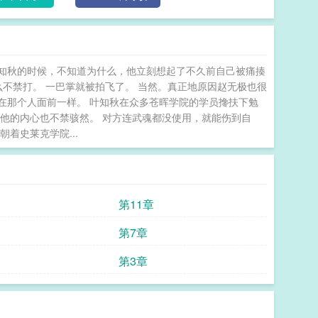
知秋的时候，不知道为什么，他立刻想起了不久前自己被痛揍
么不禁打。 一巴掌就被拍飞了。 当然。真正地原因赵无极也很
在那个人面前一样。 叶知秋在众多苍晖学院的学员搀扶下勉
他的内心也不禁骇然。 对方连武魂都没使用，就能伤到自
着史莱克学院...
第11章
第7章
第3章