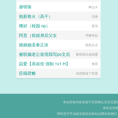
谢明珠
林山火
抱薪救火（高干）
旧南
嗜好（校园 np）
黒鸟
阿意（前姐弟后父女
早睡早起
娘娘她圣眷正浓
悠悠点点
被联姻老公发现我写po文后
要和前任搞四爱
囚爱【亲叔侄 强制 1v1 H】
青荷
臣榻君帷
深思熟绿了芭蕉
本站所有内容来源于互联网公开且无需登录
本站仅对
同时您可手动提交相关目标站点网址给我们