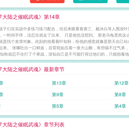
罗大陆之催眠武魂》第14章
孩子们在实战中多练习练习配合，但后来眼看着唐三、戴沐白等人围攻叶
，一时间手痒，没忍住就走了出来。 只是他也没想到。 那老乌龟竟然这
就是找个发泄对象。此刻的他看着叶知秋，给他的感觉就像是那天自己站
起来。 张嘴吐出一口鲜血，后背宛如压着一座大山般，有些喘不过气来，
叶知秋就忍不住打了个寒战，深知自己是不可能打得过他们的，只能怨毒地朝
罗大陆之催眠武魂》最新章节
章
第13章
第12章
章
第9章
第8章
章
第5章
第4章
罗大陆之催眠武魂》章节列表