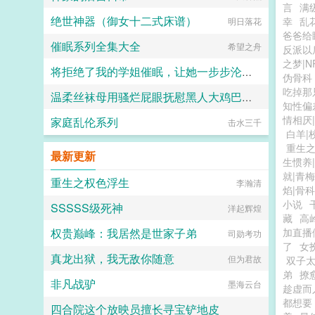
言
满
绝世神器（御女十二式床谱）
幸
乱
明日落花
爸爸给
催眠系列全集大全
希望之舟
反派以
之梦|N
将拒绝了我的学姐催眠，让她一步步沦陷为我的母狗（把背叛自己的学姐变成对自己忠心耿耿的母狗）
伪骨科
吃掉那
温柔丝袜母用骚烂屁眼抚慰黑人大鸡巴的淫乱群交摄影记录
jiuliang
知性偏
情相厌
家庭乱伦系列
击水三千
佚名
白羊|
重生
最新更新
生惯养
就|青
重生之权色浮生
李瀚清
焰|骨科
小说
SSSSS级死神
洋起辉煌
藏
高
权贵巅峰：我居然是世家子弟
加直播
司勋考功
了
女
真龙出狱，我无敌你随意
但为君故
双子
弟
撩
非凡战驴
墨海云台
趁虚而
都想要
四合院这个放映员擅长寻宝铲地皮