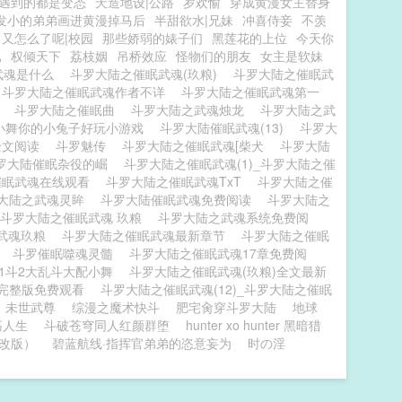
界遇到的都是变态
天造地设|公路
岁欢愉
穿成黄漫女主替身
发小的弟弟画进黄漫掉马后
半甜欲水|兄妹
冲喜侍妾
不羡
又怎么了呢|校园
那些娇弱的婊子们
黑莲花的上位
今天你
已
权倾天下
荔枝姻
吊桥效应
怪物们的朋友
女主是软妹
武魂是什么
斗罗大陆之催眠武魂(玖粮)
斗罗大陆之催眠武
斗罗大陆之催眠武魂作者不详
斗罗大陆之催眠武魂第一
)
斗罗大陆之催眠曲
斗罗大陆之武魂烛龙
斗罗大陆之武
小舞你的小兔子好玩小游戏
斗罗大陆催眠武魂(13)
斗罗大
t全文阅读
斗罗魅传
斗罗大陆之催眠武魂[柴犬
斗罗大陆
罗大陆催眠杂役的崛
斗罗大陆之催眠武魂(1)_斗罗大陆之催
催眠武魂在线观看
斗罗大陆之催眠武魂TxT
斗罗大陆之催
大陆之武魂灵眸
斗罗大陆催眠武魂免费阅读
斗罗大陆之
斗罗大陆之催眠武魂 玖粮
斗罗大陆之武魂系统免费阅
眠武魂玖粮
斗罗大陆之催眠武魂最新章节
斗罗大陆之催眠
眠
斗罗催眠噬魂灵髓
斗罗大陆之催眠武魂17章免费阅
1斗2大乱斗大配小舞
斗罗大陆之催眠武魂(玖粮)全文最新
魂完整版免费观看
斗罗大陆之催眠武魂(12)_斗罗大陆之催眠
未世武尊
综漫之魔术快斗
肥宅肏穿斗罗大陆
地球
荡人生
斗破苍穹同人红颜群堕
hunter xo hunter 黑暗猎
改版）
碧蓝航线·指挥官弟弟的恣意妄为
时の淫