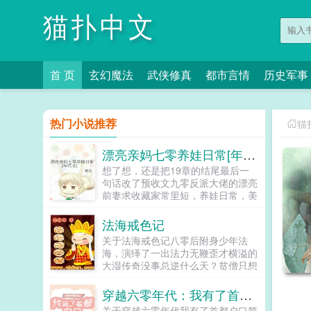
猫扑中文
首 页
玄幻魔法
武侠修真
都市言情
历史军事
热门小说推荐
猫
漂亮亲妈七零养娃日常[年代文]
想了想，还是把19章的结尾最后一
句话改了预收文九零反派大佬的漂亮
前妻求收藏家常里短，养娃日常，美
食种田本文文案一觉醒来，肤白貌美
的温暖穿到了缺衣少食的七十年代，
法海戒色记
年代文中的同名女配。原文中...
关于法海戒色记八零后附身少年法
海，演绎了一出法力无鞭歪才横溢的
大湿传奇没事总逆什么天？贫僧只想
大义凛然的追随于天道之后，趁丫不
注意，偷偷给他一板砖而已。本书的
穿越六零年代：我有了首都户口
宗旨看，修真笑事，悟，淡定人
关于穿越六零年代我有了首都户口简