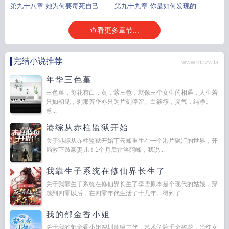
第九十八章 她为何要毒死自己
第九十九章 你是如何发现的
查看更多章节...
完结小说推荐
www.mpzw.la
年华三色堇
三色堇，每花有白，黄，紫三色，就像三个女生的相遇，人生若
只如初见，刹那芳华亦只为片刻停留。白筱筱，灵气，纯净。
爸...
港综从赤柱监狱开始
关于港综从赤柱监狱开始丁云峰重生在一个港片融汇的世界，开
局救下跛豪妻儿！1个月后雷洛阿峰，我说...
我靠生子系统在修仙界长生了
关于我靠生子系统在修仙界长生了李雪原本是个现代的姑娘，穿
越到四零以后，在四零年代生活了十几年。得到了...
我的郁金香小姐
关于我的郁金香小姐深圳顶级二代，艺术学院千金校花，当红女