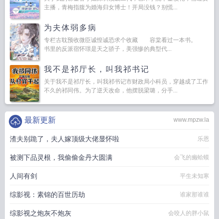
主播，青梅指腹为婚海归女博士！开局没钱？别慌...
为夫体弱多病
专栏古耽预收微臣诚惶诚恐求个收藏 容棠看过一本书。
书里的反派宿怀璟是天之骄子，美强惨的典型代...
我不是祁厅长，叫我祁书记
关于我不是祁厅长，叫我祁书记市财政局小科员，穿越成了工作
不久的祁同伟。为了逆天改命，他摆脱梁璐，分手...
最新更新
www.mpzw.la
渣夫别跪了，夫人嫁顶级大佬显怀啦
乐恩
被测下品灵根，我偷偷金丹大圆满
会飞的癞蛤蟆
人间有剑
平生未知寒
综影视：素锦的百世历劫
谁家那谁谁
综影视之炮灰不炮灰
会咬人的胖小鼠