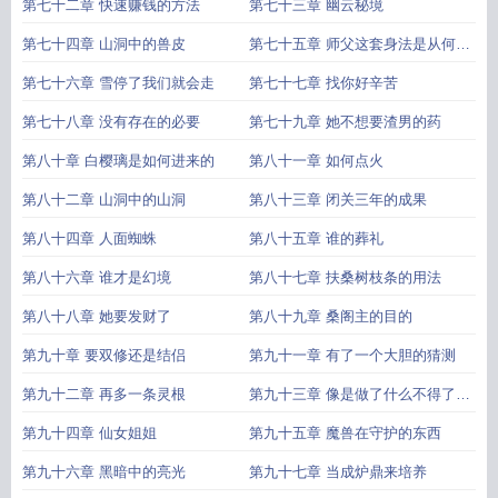
第七十二章 快速赚钱的方法
第七十三章 幽云秘境
第七十四章 山洞中的兽皮
第七十五章 师父这套身法是从何处
学来的
第七十六章 雪停了我们就会走
第七十七章 找你好辛苦
第七十八章 没有存在的必要
第七十九章 她不想要渣男的药
第八十章 白樱璃是如何进来的
第八十一章 如何点火
第八十二章 山洞中的山洞
第八十三章 闭关三年的成果
第八十四章 人面蜘蛛
第八十五章 谁的葬礼
第八十六章 谁才是幻境
第八十七章 扶桑树枝条的用法
第八十八章 她要发财了
第八十九章 桑阁主的目的
第九十章 要双修还是结侣
第九十一章 有了一个大胆的猜测
第九十二章 再多一条灵根
第九十三章 像是做了什么不得了的
事情
第九十四章 仙女姐姐
第九十五章 魔兽在守护的东西
第九十六章 黑暗中的亮光
第九十七章 当成炉鼎来培养