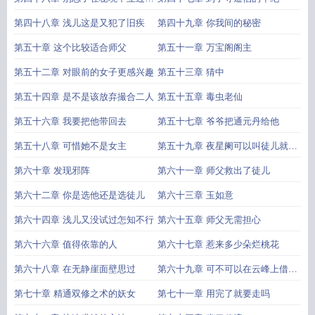
誓
第四十八章 浅儿这是又犯了旧疾
第四十九章 你我间的秘密
第五十章 这个比较适合师父
第五十一章 万宝阁阁主
第五十二章 对眼前的女子更感兴趣
第五十三章 猜中
第五十四章 是不是该放弃撮合二人
第五十五章 毒虫老仙
第五十六章 我要把他带回去
第五十七章 爷爷把通元丹给他
第五十八章 可惜她不是女主
第五十九章 夜星阑可以叫徒儿就叫
不得
第六十章 发现邪阵
第六十一章 师父救出了徒儿
第六十二章 你是选他还是选徒儿
第六十三章 玉如意
第六十四章 浅儿又没试过怎知不行
第六十五章 师父无需担心
第六十六章 值得依靠的人
第六十七章 惹来多少朵烂桃花
第六十八章 在无静崖面壁思过
第六十九章 可不可以在云峰上借住
一宿
第七十章 精通双修之术的妖女
第七十一章 用完了就要走吗