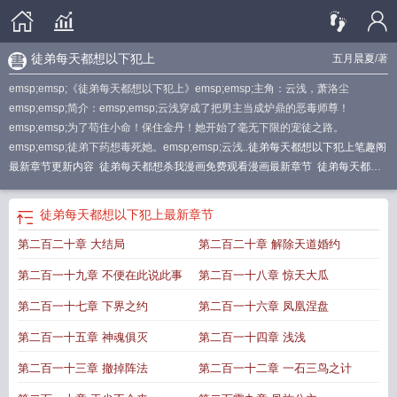
徒弟每天都想以下犯上
五月晨夏
/著
emsp;emsp;《徒弟每天都想以下犯上》emsp;emsp;主角：云浅，萧洛尘
emsp;emsp;简介：emsp;emsp;云浅穿成了把男主当成炉鼎的恶毒师尊！
emsp;emsp;为了苟住小命！保住金丹！她开始了毫无下限的宠徒之路。
emsp;emsp;徒弟下药想毒死她。emsp;emsp;云浅..
徒弟每天都想以下犯上笔趣阁
最新章节更新内容
徒弟每天都想杀我漫画免费观看漫画最新章节
徒弟每天都想
杀我作者
徒弟每天都想以下犯上 书旗
徒弟每天都想以下犯上
最新章节
第二百二十章 大结局
第二百二十章 解除天道婚约
第二百一十九章 不便在此说此事
第二百一十八章 惊天大瓜
第二百一十七章 下界之约
第二百一十六章 凤凰涅盘
第二百一十五章 神魂俱灭
第二百一十四章 浅浅
第二百一十三章 撤掉阵法
第二百一十二章 一石三鸟之计