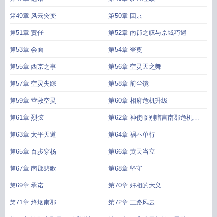
第49章 风云突变
第50章 回京
第51章 责任
第52章 南郡之叹与京城巧遇
第53章 会面
第54章 登奠
第55章 西京之事
第56章 空灵天之舞
第57章 空灵失踪
第58章 前尘镜
第59章 营救空灵
第60章 相府危机升级
第61章 烈弦
第62章 神使临别赠言南郡危机将
临
第63章 太平天道
第64章 祸不单行
第65章 百步穿杨
第66章 黄天当立
第67章 南郡悲歌
第68章 坚守
第69章 承诺
第70章 奸相的大义
第71章 烽烟南郡
第72章 三路风云