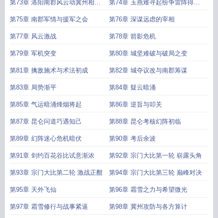
第73章 洛阳南郡风云动冀州相逢
第74章 玉燕难寻起纷争雷阵得破
圣女临
觅踪迹
第75章 南郡军情与援军之会
第76章 深谋远虑的宰相
第77章 风云激战
第78章 箭影危机
第79章 军机突变
第80章 城坚难破与破局之变
第81章 擒敌施术与术法初成
第82章 城夺议改与南郡筹谋
第83章 局势渐平
第84章 疑云暗涌
第85章 气运暗涌烽烟将起
第86章 逆旨与叩关
第87章 昆仑问道巧遇知己
第88章 昆仑考核幻阵初临
第89章 幻阵迷心危机暗伏
第90章 考后余波
第91章 剑约百花谷比试意渐浓
第92章 宗门大比第一轮 崭露头角
第93章 宗门大比第二轮 激战正酣
第94章 宗门大比第三轮 巅峰对决
第95章 天外飞仙
第96章 霜雪之力与希望微光
第97章 霜雪修行与战事紧逼
第98章 冀州攻防与各方算计