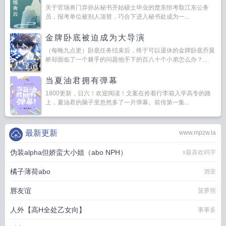
关于官场将门弃孙从秘书开始硕士毕业的楚东恒考取江东公务
员，报考单位被别人顶替，巧合下进入秘书处成为一...
金牌卧底被迫成为大导演
（每晚九点更）卧底任务结束后，终于可以退休的金牌卧底乔翼
桥却面临了一个棘手的问题他手下的百八十个小弟怎么办？...
当夏油君拥有弹幕
1800更新，日六！欢迎阅读！文案在拎着行李箱入学高专的路
上，夏油君的脑子里忽然多了一片弹幕。前传第一集...
最新更新
www.mpzw.la
伪装alpha但娇蛮大小姐（abo NPH）
x最喜欢码字
橘子薄荷abo
酒壹
唇友谊
菠萝熊
人外【高H全处乙女向】
事事多