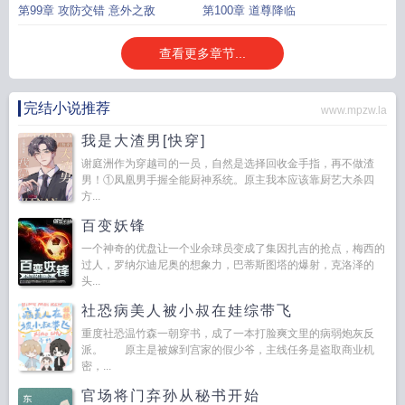
第99章 攻防交错 意外之敌
第100章 道尊降临
查看更多章节...
完结小说推荐
www.mpzw.la
我是大渣男[快穿]
谢庭洲作为穿越司的一员，自然是选择回收金手指，再不做渣
男！①凤凰男手握全能厨神系统。原主我本应该靠厨艺大杀四
方...
百变妖锋
一个神奇的优盘让一个业余球员变成了集因扎吉的抢点，梅西的
过人，罗纳尔迪尼奥的想象力，巴蒂斯图塔的爆射，克洛泽的
头...
社恐病美人被小叔在娃综带飞
重度社恐温竹森一朝穿书，成了一本打脸爽文里的病弱炮灰反
派。 原主是被嫁到宫家的假少爷，主线任务是盗取商业机
密，...
官场将门弃孙从秘书开始