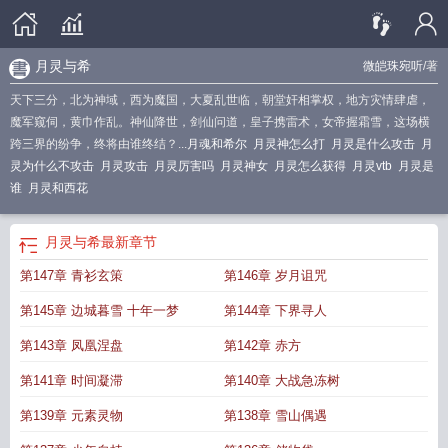
月灵与希
微皑珠宛听
/著
天下三分，北为神域，西为魔国，大夏乱世临，朝堂奸相掌权，地方灾情肆虐，
魔军窥伺，黄巾作乱。神仙降世，剑仙问道，皇子携雷术，女帝握霜雪，这场横
跨三界的纷争，终将由谁终结？...
月魂和希尔
月灵神怎么打
月灵是什么攻击
月
灵为什么不攻击
月灵攻击
月灵厉害吗
月灵神女
月灵怎么获得
月灵vtb
月灵是
谁
月灵和西花
月灵与希
最新章节
第147章 青衫玄策
第146章 岁月诅咒
第145章 边城暮雪 十年一梦
第144章 下界寻人
第143章 凤凰涅盘
第142章 赤方
第141章 时间凝滞
第140章 大战急冻树
第139章 元素灵物
第138章 雪山偶遇