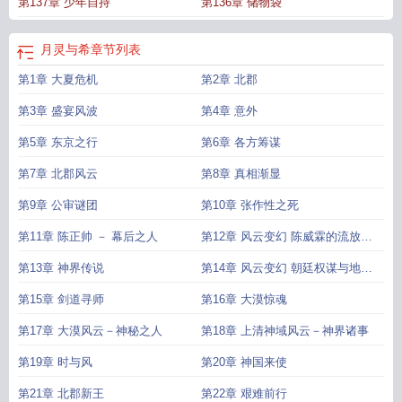
第137章 少年自持
第136章 储物袋
月灵与希
章节列表
第1章 大夏危机
第2章 北郡
第3章 盛宴风波
第4章 意外
第5章 东京之行
第6章 各方筹谋
第7章 北郡风云
第8章 真相渐显
第9章 公审谜团
第10章 张作性之死
第11章 陈正帅 － 幕后之人
第12章 风云变幻 陈威霖的流放之
路与渝州城的剑道世家
第13章 神界传说
第14章 风云变幻 朝廷权谋与地牢
交锋
第15章 剑道寻师
第16章 大漠惊魂
第17章 大漠风云－神秘之人
第18章 上清神域风云－神界诸事
第19章 时与风
第20章 神国来使
第21章 北郡新王
第22章 艰难前行