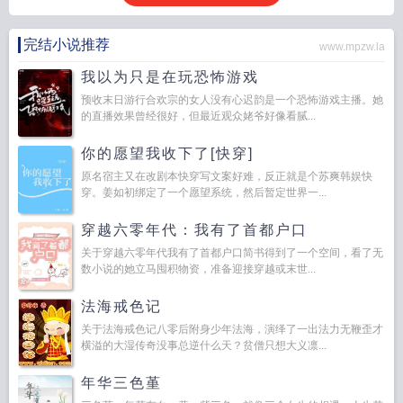
完结小说推荐
www.mpzw.la
我以为只是在玩恐怖游戏
预收末日游行合欢宗的女人没有心迟韵是一个恐怖游戏主播。她
的直播效果曾经很好，但最近观众姥爷好像看腻...
你的愿望我收下了[快穿]
原名宿主又在改剧本快穿写文案好难，反正就是个苏爽韩娱快
穿。姜如初绑定了一个愿望系统，然后暂定世界一...
穿越六零年代：我有了首都户口
关于穿越六零年代我有了首都户口简书得到了一个空间，看了无
数小说的她立马囤积物资，准备迎接穿越或末世...
法海戒色记
关于法海戒色记八零后附身少年法海，演绎了一出法力无鞭歪才
横溢的大湿传奇没事总逆什么天？贫僧只想大义凛...
年华三色堇