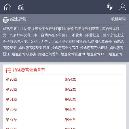
婚途恋莺
咬酥梨
/著
成熟兜底daddy*活泼可爱零食设计师|双向救赎|后期微强制应莺，应合资本独
女，九岁那年父母出事，自幼养在爷爷膝下，不爱出门不爱社交，整个京城上流
圈子对她消息少之又少，无奈，大家只能掐着时间算她已..
婚图恋莺番外
婚途恋
莺咬酥梨
婚途恋莺咬酥梨百度
婚途恋莺全文TXT
婚途恋莺完结正版
婚途恋莺
晋江
婚途恋莺 咬春梨
婚途恋莺番外
婚途恋莺百度txt
婚途恋莺TXT
婚途恋莺咬
梨酥
婚途恋莺全文免费阅读
婚途恋莺应合资本独女九岁那年原著叫什么名字
婚
途恋莺卫宴修应莺
婚途恋莺咬春梨
婚图恋莺
婚途恋莺百度
附带番外婚途恋莺
婚途恋莺
最新章节
TXT
第95章
第94章
第93章
第92章
第91章
第90章
第89章
第88章
第87章
第86章