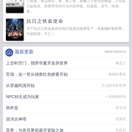
三色堇，每花有白，黄，紫三色，就像三个女生的相遇，人生若
只如初见，刹那芳华亦只为片刻停留。白筱筱，灵气，纯净。
爸...
抗日之铁血使命
关于抗日之铁血使命剑指日寇颅马踏倭军尸，杀敌锄奸敌胆寒，
中国有我，不亡！...
最新更新
www.mpzw.la
上交时空门，我带华夏开发异世界
枫道人
官场：这一世从拯救红色娇妻开始
辣椒炒果米
从穿越民国开始
正北的半妖世界
NPC转生成为玩家
一包烟的时间
风申堂
李无泪
混沌古神塔
君落花
异界：与兽耳萝莉展开冒险之旅
禾田石