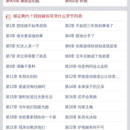
第903章 她就是犯贱
第902章 哄他
领证爽约？我转嫁你哥哭什么
章节列表
第1章 想结婚不如考虑我
第2章 不如把三年前的事做了
第3章 做夫妻该做的事
第4章 跟他分手了
第5章 纪夫人亲一下
第6章 别着急很快就知道我是谁
第7章 异父异母娶了就是
第8章 五年后她成了他老婆
第9章 满脑子黄料
第10章 你是狗吗这么会吠
第11章 有我在别怕
第12章 即便是你错老公让你变成
对的
第13章 唐凝后悔结婚吗
第14章 未来孩子的父亲
第15章 随时欢迎过夫妻生活
第16章 迟早会离婚
第17章 当年他们指腹为婚
第18章 传家玉佩
第19章 你想要家我给你一个家
第20章 私有化冰箱
第21章 我亲自教训他们
第22章 护着她有何不可