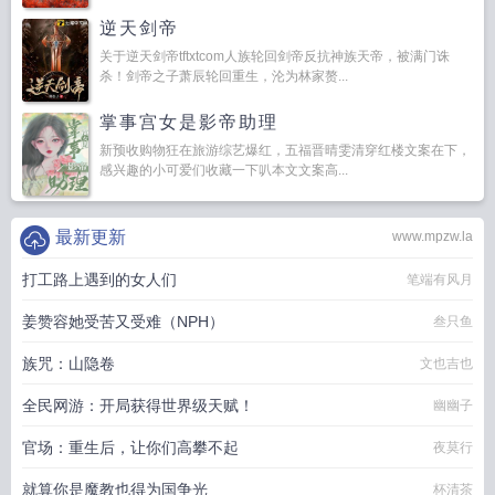
逆天剑帝
关于逆天剑帝tftxtcom人族轮回剑帝反抗神族天帝，被满门诛
杀！剑帝之子萧辰轮回重生，沦为林家赘...
掌事宫女是影帝助理
新预收购物狂在旅游综艺爆红，五福晋晴雯清穿红楼文案在下，
感兴趣的小可爱们收藏一下叭本文文案高...
最新更新
www.mpzw.la
打工路上遇到的女人们
笔端有风月
姜赞容她受苦又受难（NPH）
叁只鱼
族咒：山隐卷
文也吉也
全民网游：开局获得世界级天赋！
幽幽子
官场：重生后，让你们高攀不起
夜莫行
就算你是魔教也得为国争光
杯清茶