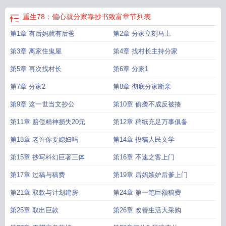
重生78：偏心就分家靠抄书致富
章节列表
第1章 有后妈就有后爸
第2章 分家立刻马上
第3章 离家住鬼屋
第4章 找村长主持分家
第5章 再次找村长
第6章 分家1
第7章 分家2
第8章 彻底分家断亲
第9章 这一世当文抄公
第10章 偷袭不成反被揍
第11章 赔偿精神损失20元
第12章 稿纸充足万事俱备
第13章 老许你要媳妇吗
第14章 投稿人民文学
第15章 抄写科幻巨著三体
第16章 不速之客上门
第17章 过稿与稿费
第19章 后妈嫉妒后爹上门
第21章 取款与计划建房
第24章 第一笔巨额稿费
第25章 取出巨款
第26章 改善生活大采购