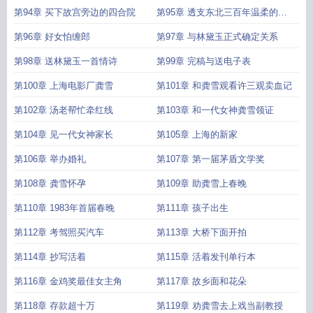
第94章 买下故宫旁边的四合院
第95章 透支东北三百年温柔的女
人
第96章 好女怕缠郎
第97章 与林黛玉正式确定关系
第98章 送林黛玉一首情诗
第99章 完稿与送电子表
第100章 上海电影厂龚雪
第101章 和龚雪观看许三观卖血记
第102章 汤老帮忙牵红线
第103章 和一代女神龚雪领证
第104章 见一代女神家长
第105章 上海的新家
第106章 举办婚礼
第107章 第一届茅盾文学奖
第108章 龚雪怀孕
第109章 助龚雪上春晚
第110章 1983年首届春晚
第111章 孩子出生
第112章 考驾照买汽车
第113章 大桥下面开拍
第114章 抄写活着
第115章 活着发刊单行本
第116章 金鸡奖最佳女主角
第117章 故乡面和花朵
第118章 存款超十万
第119章 劝龚雪去上戏当副教授