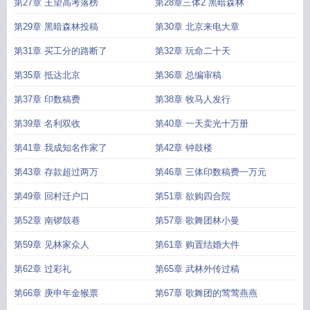
第27章 王望高考落榜
第28章三体2 黑暗森林
第29章 黑暗森林投稿
第30章 北京来电大章
第31章 买工分的路断了
第32章 玩命二十天
第35章 抵达北京
第36章 总编审稿
第37章 印数稿费
第38章 牧马人发行
第39章 名利双收
第40章 一天卖光十万册
第41章 我成知名作家了
第42章 钟鼓楼
第43章 存款超过两万
第46章 三体印数稿费一万元
第49章 回村迁户口
第51章 欲购四合院
第52章 南锣鼓巷
第57章 歌舞团林小曼
第59章 见林家众人
第61章 购置结婚大件
第62章 过彩礼
第65章 武林外传过稿
第66章 庚申年金猴票
第67章 歌舞团的莺莺燕燕