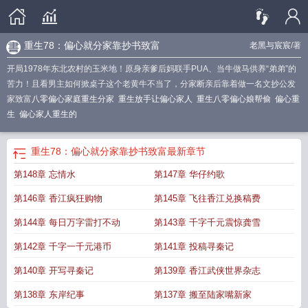
重生78：偏心就分家靠抄书致富
老黑与宸宸
/著
开局1978年东北农村的玉米地！原身亲爹后妈联手PUA、当牛做马供养“弟弟”的
苦力！且看男主如何掀桌子这个老黄牛不当了，分家断亲后靠着做一名文抄公发
家致富
八零偏心家庭重生分家
重生放手让偏心家人
重生八零偏心娘帮偷
偏心重
生
偏心家人重生的
重生78：偏心就分家靠抄书致富
最新章节
第148章 忘情水
第147章 华仔约歌
第146章 香江疯狂购物
第145章 飞往香江兑换稿费
第144章 每日万字雷打不动
第143章 千字千元震惊龚雪
第142章 千字一千元港币
第141章 投稿寻秦记
第140章 开写寻秦记
第139章 香江武侠世界杂志
第138章 东岸纪事
第137章 搬至陆家嘴新家