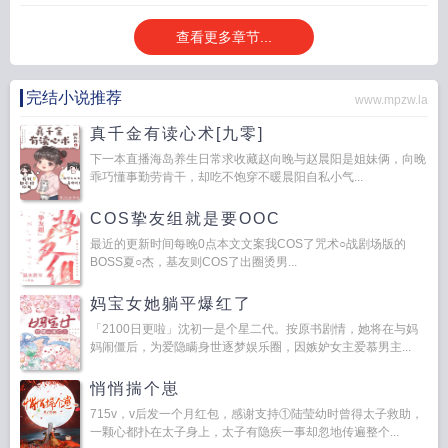
查看更多章节...
完结小说推荐
www.mpzw.la
真千金有读心术[九零]
下一本直播海岛养生日常求收藏赵向晚与赵晨阳是姐妹俩，向晚
乖巧懂事勤劳肯干，却吃不饱穿不暖晨阳自私小气...
COS挚友组就是要OOC
最近的更新时间每晚0点本文文案我COS了咒术○战剧场版的
BOSS夏○杰，基友则COS了出圈烫男...
妈宝女她躺平爆红了
「2100日更啦」沈初一是个星二代。按原书剧情，她将在与妈
妈闹僵后，为爱隐瞒身世逐梦娱乐圈，因嫉妒女主爱慕男主...
悄悄揣个崽
715v，v后发一个月红包，感谢支持①陆莹幼时曾得太子救助，
一颗心都扑在太子身上，太子有隐疾一事却忽地传遍整个...