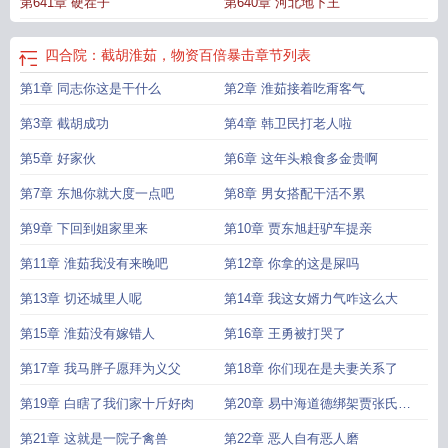
第641章 硬茬子
第640章 河北地下王
四合院：截胡淮茹，物资百倍暴击
章节列表
第1章 同志你这是干什么
第2章 淮茹接着吃甭客气
第3章 截胡成功
第4章 韩卫民打老人啦
第5章 好家伙
第6章 这年头粮食多金贵啊
第7章 东旭你就大度一点吧
第8章 男女搭配干活不累
第9章 下回到姐家里来
第10章 贾东旭赶驴车提亲
第11章 淮茹我没有来晚吧
第12章 你拿的这是屎吗
第13章 切还城里人呢
第14章 我这女婿力气咋这么大
第15章 淮茹没有嫁错人
第16章 王勇被打哭了
第17章 我马胖子愿拜为义父
第18章 你们现在是夫妻关系了
第19章 白瞎了我们家十斤好肉
第20章 易中海道德绑架贾张氏召
唤阴兵
第21章 这就是一院子禽兽
第22章 恶人自有恶人磨