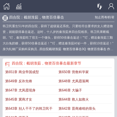
四合院：截胡淮茹，物资百倍暴击
知止而有积
/著
韩卫民重生51年的四合院，获得了超级返还系统。只要给符合要求的女人赠送物
资，就能获得暴击返还。这时，十八岁的秦淮茹来四合院相亲。韩卫民果断截
胡。“叮，秦淮茹吃了宿主一个馒头，获得50倍暴击返还！”“叮，赠送秦淮茹三颗
大白兔奶糖，获得50倍暴击返还！”“叮，赠送秦淮茹衬衫一件，获得10倍返还！”
身为轧钢厂采购科采购员...
四合院截胡淮茹
物资百倍暴击3Q
物资百倍暴击 作
TXT
四合院：截胡淮茹，物资百倍暴击
最新章节
第651章 商业帝国成型
第650章 营救科学家
第649章 反诈先锋
第648章 尤凤霞落网
第647章 尤凤霞现身
第646章 大骗子
第645章 冀商才女
第644章 救人如救火
第643章 别人干不了的韩卫民干
第642章 晋商难啃的骨头