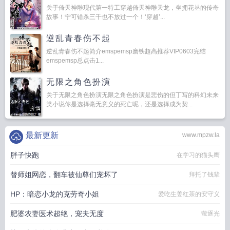
关于倚天神雕现代第一特工穿越倚天神雕天龙，坐拥花丛的传奇
故事！宁可错杀三千也不放过一个！‘穿越’...
逆乱青春伤不起
逆乱青春伤不起简介emspemsp磨铁超高推荐VIP0603完结
emspemsp总点击1...
无限之角色扮演
关于无限之角色扮演无限之角色扮演是悲伤的但丁写的科幻未来
类小说你是选择毫无意义的死亡呢，还是选择成为契...
最新更新
www.mpzw.la
胖子快跑
在学习的猫头鹰
替师姐网恋，翻车被仙尊们宠坏了
拜托了钱辈
HP：暗恋小龙的克劳奇小姐
爱吃生姜红茶的安守义
肥婆农妻医术超绝，宠夫无度
萤逐光