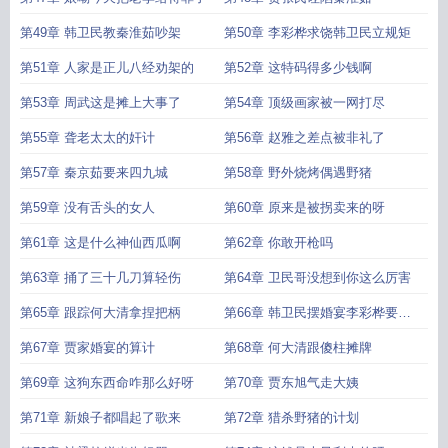
第49章 韩卫民教秦淮茹吵架
第50章 李彩桦求饶韩卫民立规矩
第51章 人家是正儿八经劝架的
第52章 这特码得多少钱啊
第53章 周武这是摊上大事了
第54章 顶级画家被一网打尽
第55章 聋老太太的奸计
第56章 赵雅之差点被非礼了
第57章 秦京茹要来四九城
第58章 野外烧烤偶遇野猪
第59章 没有舌头的女人
第60章 原来是被拐卖来的呀
第61章 这是什么神仙西瓜啊
第62章 你敢开枪吗
第63章 捅了三十几刀算轻伤
第64章 卫民哥没想到你这么厉害
第65章 跟踪何大清拿捏把柄
第66章 韩卫民摆婚宴李彩桦要补
偿
第67章 贾家婚宴的算计
第68章 何大清跟傻柱摊牌
第69章 这狗东西命咋那么好呀
第70章 贾东旭气走大姨
第71章 新娘子都唱起了歌来
第72章 猎杀野猪的计划