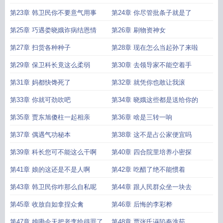
第23章 韩卫民你不要意气用事
第24章 你尽管批条子就是了
第25章 巧遇娄晓娥诈病结恩情
第26章 刷物资神女
第27章 扫货各种种子
第28章 现在怎么当起孙了来啦
第29章 保卫科长竟这么柔弱
第30章 去领导家不能空着手
第31章 妈都快馋死了
第32章 就凭你也敢让我滚
第33章 你就可劲吹吧
第34章 晓娥这些都是送给你的
第35章 贾东旭傻柱一起相亲
第36章 啥是三转一响
第37章 偶遇气功秘本
第38章 这不是占公家便宜吗
第39章 科长您可不能这么干啊
第40章 四合院里培养小密探
第41章 娘的这还是不是人啊
第42章 吃醋了绝不能惯着
第43章 韩卫民你咋那么自私呢
第44章 跟人民群众坐一块去
第45章 收放自如拿捏众禽
第46章 后悔的李彩桦
第47章 娘嘞今天把老李给得罪了
第48章 贾张氏诬陷秦淮茹