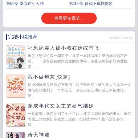
第99章 秦京茹小人精
第100章 偷鸡不成蚀把米
查看更多章节...
完结小说推荐
www.mpzw.la
社恐病美人被小叔在娃综带飞
重度社恐温竹森一朝穿书，成了一本打脸爽文里的病弱炮灰反
派。 原主是被嫁到宫家的假少爷，主线任务是盗取商业机
密，...
我不做炮灰[快穿]
反派和炮灰是没有好下场的！时空管理局上班的新人裴彦第一次
做任务就接到了一个大活儿，改造人渣让他们过上幸福生活。
第...
穿成年代文女主的娇气继妹
一觉醒来，林冉穿到了七十年代，成了工程师宋伟的继女。宋伟
表面上对继女比亲生女儿还好，把继女养得十指不沾阳春水，
娇...
倚天神雕