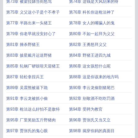
第73章 被梁拉娣当街怒骂
第74章 这钱是大风刮来的呀
第75章 义父这小子是个不孝子
第76章 科长你这枪法神了
第77章 半路出来一头猪王
第78章 女人的嘴骗人的鬼
第79章 你老早就没安好心了
第80章 不如一起拜为义父
第81章 捶杀野猪王
第82章 王勇怒拜义父
第83章 披星戴月运送野猪
第84章 野猪王进四九城
第85章 轧钢厂锣鼓喧天迎猪王
第86章 这女孩想什么呢
第87章 轻松拿捏兵王
第88章 这是你该来的地方吗
第89章 吴震熊被逼下跪
第90章 李云龙偷割猪尾巴
第91章 李云龙被抓小偷
第92章 别敬酒不吃吃罚酒
第93章 枪法这么好怕不是敌特
第94章 受聘为教官
第95章 厂里奖励五斤野猪肉
第96章 贾张氏又当又立
第97章 贾张氏的鬼心眼
第98章 揭穿你妈的真面目