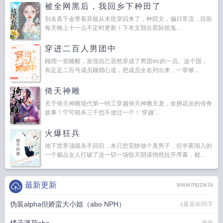
被全网黑后，我回乡下种田了
别名真千金带着异能从末世穿回来了，种田文，偏日常流，目前
每天晚上十一点不定时更新！下本文我在星际抓鬼...
穿进二百人男团中
顾熠一觉睡醒，发现自己居然穿成了男团vic的一员。这个团，
有足足二百号成员顾熠心道，把成员全名列出来，一章够...
倚天神雕
关于倚天神雕现代第一特工穿越倚天神雕天龙，坐拥花丛的传奇
故事！宁可错杀三千也不放过一个！‘穿越’...
火爆狂兵
地下世界顶级杀手回归，本只想安静做个美男子，但半夜闯入的
一个极品女人打破了这一切一场惊天阴谋悄然拉开序幕，都...
最新更新
www.mpzw.la
伪装alpha但娇蛮大小姐（abo NPH）
x最喜欢码字