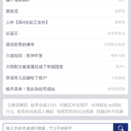
橘子薄荷abo
酒壹
唇友谊
菠萝熊
人外【高H全处乙女向】
事事多
以寇王
老景排骨汤
港综世界的佛爷
无药医还有救
六道轮回：乾坤牢笼
鲤鱼与猫
大明郡主被直播后成了举国团宠
希声A
穿成哥儿后嫁给了猎户
小鱼娓娓
炼丹圣体！我从杂役苟成仙
铁锅炖笨鹅
云舞裳舞蹈
校草合租1V1h
结婚五年后我不
全球植化 txt讲的
什么
校草的合租恋人概括
指挥官职业玩法指南
结婚3年不回家
70娇娇要离婚免费阅读
毒医狂妃有点拽免费全文
云裳谣舞蹈慢
动作视频教学
荆棘JL
bate逃跑abo
合租校草1v1sc
宝可梦对
战规则50级
逃跑的Beta
荆棘篇讲的是什么故事
ABO逃跑
扬扬