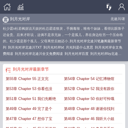
到月光对岸
北途川
/著
杜少霆x杜若枫据说天娱的杜总霸道狠戾，手腕毒辣，唯有个妹妹，看得比眼珠子
还金贵。后来才听说，这俩不是亲兄妹，一个是孤儿，养在身边给另一个压命格
的。杜少霆是那个孤儿，父母离世后她还小..
到月光对岸北途川笔趣阁最新章节
列
到月光对岸北途川TXT
到月光对岸txt
月光到是什么意思
到月光对岸全文免
费阅读
到月光对岸北途川全文免费阅读
到月光对岸百度
到月光对岸by北途
川
到月光对岸北途川TXT百度
到月光对岸番外
月光对岸北途川TXT百度
到月光
对岸北途川
到月光对岸北途川15
到月光对岸百度txt
到月光对岸讲了什么
到月
到月光对岸
最新章节
光对岸TXT资源
到月光对岸 北途川
到月光对岸TXT
到月光对岸txt百度
到月光
第55章 Chapter 55 正文完
第54章 Chapter 54 记忆博物馆
对岸by北途川资源
第53章 Chapter 53 你看也没
第52章 Chapter 52 我没有跟你
第51章 Chapter 51 我们先断绝
第50章 Chapter 50 你好可怜哦
第49章 Chapter 49 完了是个
第48章 Chapter 48 谢谢你找到
第47章 Chapter 47 想你了宝
第46章 Chapter 46 我听大小姐