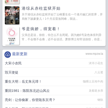
港综从赤柱监狱开始
关于港综从赤柱监狱开始丁云峰重生在一个港片融汇的世界，开
局救下跛豪妻儿！1个月后雷洛阿峰，我说...
爷是病娇，得宠着！
父亲总是说，徐纺，你怎么不去死呢。因为她6号染色体排列异
常，不会饿不会痛，还不会说话。萧轶博士却常说徐纺，你是...
最新更新
www.mpzw.la
大宋小农民
沭河小花生
毁灭使徒
八云遮
重生大明：岳丈朱元璋！
咖喱土豆炖牛肉
重回1981：陈阳东北赶山风云
龙都老乡亲
亮剑：让你偷家，你登陆东京湾？
钢轨