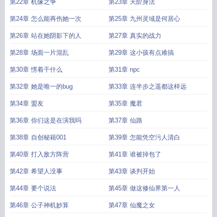
第22章 机缘之争
第23章 天阶身法
第24章 怎么能再伤她一次
第25章 九州灵域是何居心
第26章 站在她阴影下的人
第27章 真实的战力
第28章 场面一片混乱
第29章 这小孩有点难搞
第30章 愣着干什么
第31章 npc
第32章 她是唯一的bug
第33章 连半步之遥都这样远
第34章 盟友
第35章 魔君
第36章 你们这是在演我吗
第37章 仙路
第38章 自创秘籍001
第39章 怎能凭空污人清白
第40章 打入敌方阵营
第41章 谁被掉包了
第42章 希望人没事
第43章 谈判开始
第44章 要个说法
第45章 做这修仙界第一人
第46章 公子神机妙算
第47章 仙魔之女