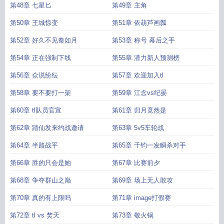
第48章 七星匕
第49章 主角
第50章 王城惊变
第51章 依葫芦画瓢
第52章 好久不见秦如月
第53章 称号 幕后之手
第54章 正在强制下线
第55章 潜力新人预测榜
第56章 众说纷纭
第57章 欢迎加入tl
第58章 要不要打一架
第59章 江念vs纪晏
第60章 tl队员官宣
第61章 归月竟然是
第62章 踏仙发来约战邀请
第63章 5v5车轮战
第64章 半路战平
第65章 千钧一发瞬杀对手
第66章 胜的只会是她
第67章 比赛前夕
第68章 争夺群山之巅
第69章 场上无人敢攻
第70章 真的有上限吗
第71章 image打假赛
第72章 tl vs 焚天
第73章 敬火锅