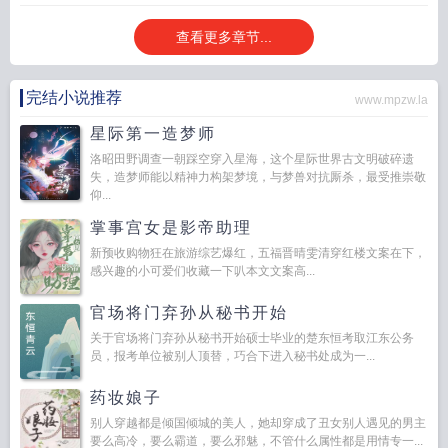
查看更多章节...
完结小说推荐
www.mpzw.la
星际第一造梦师
洛昭田野调查一朝踩空穿入星海，这个星际世界古文明破碎遗
失，造梦师能以精神力构架梦境，与梦兽对抗厮杀，最受推崇敬
仰...
掌事宫女是影帝助理
新预收购物狂在旅游综艺爆红，五福晋晴雯清穿红楼文案在下，
感兴趣的小可爱们收藏一下叭本文文案高...
官场将门弃孙从秘书开始
关于官场将门弃孙从秘书开始硕士毕业的楚东恒考取江东公务
员，报考单位被别人顶替，巧合下进入秘书处成为一...
药妆娘子
别人穿越都是倾国倾城的美人，她却穿成了丑女别人遇见的男主
要么高冷，要么霸道，要么邪魅，不管什么属性都是用情专一...