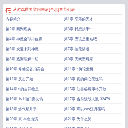
从游戏世界穿回来后[全息]
章节列表
内容简介
第1章 陨落的天才
第2章 回到现实
第3章 我想接手tl
第4章 神魔全球排位赛
第5章 应该是重名吧
第6章 欢迎来到神魔
第7章 破无情道
第8章 逐渐理解一切
第9章 天赋型玩家
第10章 修仙必备拍卖会
第11章 tl舆论危机
第12章 反击开始
第13章 真的问心无愧吗
第14章 tl的吉祥物是
第15章 仙昙秘境即将开放
第16章 1v1仙门竞技场
第17章 当前观战人数 32479
第18章 炼气期杀手
第19章 可以cos江月蘅吗
第20章 真 本色出演
第21章 为什么哭