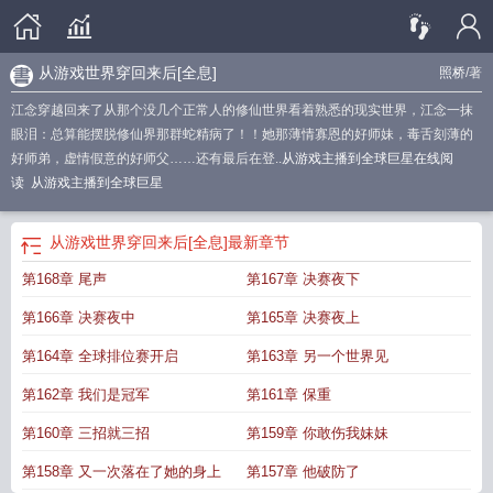
从游戏世界穿回来后[全息]
照桥
/著
江念穿越回来了从那个没几个正常人的修仙世界看着熟悉的现实世界，江念一抹
眼泪：总算能摆脱修仙界那群蛇精病了！！她那薄情寡恩的好师妹，毒舌刻薄的
好师弟，虚情假意的好师父……还有最后在登..
从游戏主播到全球巨星在线阅
读
从游戏主播到全球巨星
从游戏世界穿回来后[全息]
最新章节
第168章 尾声
第167章 决赛夜下
第166章 决赛夜中
第165章 决赛夜上
第164章 全球排位赛开启
第163章 另一个世界见
第162章 我们是冠军
第161章 保重
第160章 三招就三招
第159章 你敢伤我妹妹
第158章 又一次落在了她的身上
第157章 他破防了