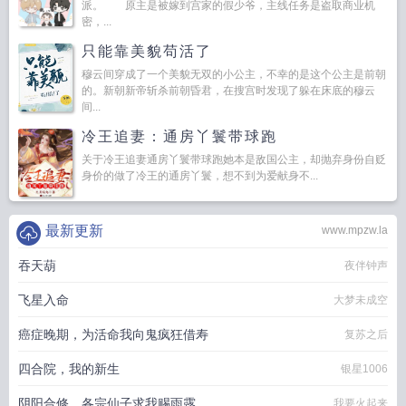
派。 原主是被嫁到宫家的假少爷，主线任务是盗取商业机
密，...
只能靠美貌苟活了
穆云间穿成了一个美貌无双的小公主，不幸的是这个公主是前朝
的。新朝新帝斩杀前朝昏君，在搜宫时发现了躲在床底的穆云
间...
冷王追妻：通房丫鬟带球跑
关于冷王追妻通房丫鬟带球跑她本是敌国公主，却抛弃身份自贬
身价的做了冷王的通房丫鬟，想不到为爱献身不...
最新更新
www.mpzw.la
吞天葫
夜伴钟声
飞星入命
大梦未成空
癌症晚期，为活命我向鬼疯狂借寿
复苏之后
四合院，我的新生
银星1006
阴阳合修，各宗仙子求我赐雨露
我要火起来