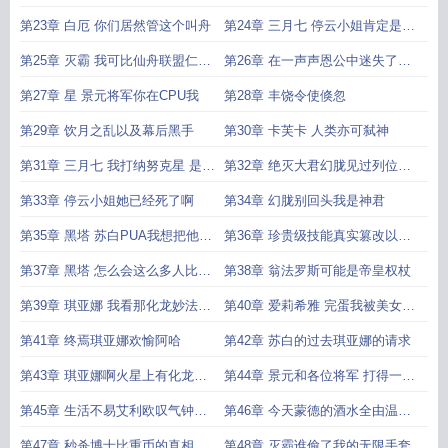
有血光之灾
第23章 白厄 你们居然管这个叫舟
第24章 三月七 停云小姐肯定是幕
后黑手
第25章 灭霸 我可比仙舟联盟仁慈
第26章 在一声声恩公中迷失了自
多了
己
第27章 星 景元将军你在CPU我
第28章 丰饶令使倏忽
第29章 饮月之乱以及幕后黑手
第30章 卡芙卡 人类亦可弑神
第31章 三月七 我打纳努克星 是我
第32章 绝灭大君幻胧见过列位恩
们
公
第33章 停云小姐她已经死了啊
第34章 幻胧别回头我是神君
第35章 黑塔 苏白PUA我想把他吊
第36章 珍贵级技能真实篡改以及
路灯
波提欧
第37章 黑塔 怎么会这么多人比重
第38章 翁法罗斯可能是帝皇权杖
币为零啊
第39章 琪亚娜 我看那化龙妙法也
第40章 爱莉希雅 完蛋我被美女包
未尝不可
围了
第41章 终焉琪亚娜欢愉阿哈
第42章 苏白的过去琪亚娜的请求
第43章 琪亚娜啊火星上有化龙妙
第44章 景元和各位将军 打得一拳
法啊
开免得百拳来
第45章 生活不易艾利欧叹气钟离
第46章 今天蒙德的酒水全由温迪
卖艺
公子买单
第47章 秒杀博士比重币的真相
第48章 灭霸谁偷了我的无限手套