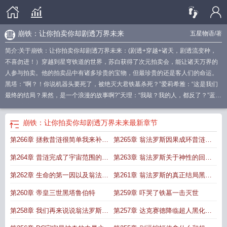
崩铁：让你拍卖你却剧透万界未来
五星物语
/著
简介:关于崩铁：让你拍卖你却剧透万界未来：(剧透+穿越+诸天，剧透流变种，
不喜勿进！）穿越到星穹铁道的世界，苏白获得了次元拍卖会，能让诸天万界的
人参与拍卖。他的拍卖品中有诸多珍贵的宝物，但最珍贵的还是客人们的命运。
黑塔：“啊？！你说机器头要死了，被绝灭大君铁墓杀死？”爱莉希雅：“这是我们
最终的结局？果然，是一个浪漫的故事啊?”天理：“我敲？我的人，都反了？”蓝
染：“宇宙如此广大，我的眼睛却只看着崩玉，实在是太狭隘了。”罗辑：“这是三
体的陷阱吗？啊，这二向箔什么鬼？”灭霸：“星神？很强吗？比无限手套如何？
崩铁：让你拍卖你却剧透万界未来
最新章节
啊，无限宝石你也有得在拍？”蝙蝠侠：“居然有氪石拍卖?我要了……”冯宝宝：
第266章 拯救昔涟很简单我来补全
第265章 翁法罗斯因果成环昔涟陷
“我拍的鼠符咒好耍得很哪……就是贵得很！”苏白：“你们只说我的拍卖品贵得离
谱，但谁知道寻找这些拍卖品的我有多辛苦！”
崩铁的主角叫什么名字
崩铁让你
翁法罗斯因果
入永劫轮回
第264章 昔涟完成了宇宙范围的再
第263章 翁法罗斯关于神性的回答
拍卖你却剧透万界未来作者五星物语
崩铁wiku
崩铁IX百度百科
崩铁的那些万恶
之源
创世
崩铁 bw
崩铁高燃名场面
无瑕的水晶之花
第262章 生命的第一因以及翁法罗
第261章 翁法罗斯的真正结局黑塔
斯有关神性的答案
我的外置大脑
第260章 帝皇三世黑塔鲁伯特
第259章 吓哭了铁墓一击灭世
第258章 我们再来说说翁法罗斯和
第257章 达克赛德降临超人黑化正
铁墓吧
义联盟全灭