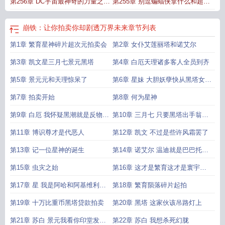
第256章 DC宇宙最神奇的力量之一
第255章 别逗蝙蝠侠拿什么和超人
神速力
打
崩铁：让你拍卖你却剧透万界未来
章节列表
第1章 繁育星神碎片超次元拍卖会
第2章 女仆艾莲丽塔和诺艾尔
第3章 凯文星三月七景元黑塔
第4章 白厄天理诸多客人全员到齐
第5章 景元元和天理惊呆了
第6章 星妹 大胆妖孽快从黑塔女士
身上下来
第7章 拍卖开始
第8章 何为星神
第9章 白厄 我怀疑黑潮就是反物质
第10章 三月七 只要黑塔出手翁法
军团
罗斯就会好起来
第11章 博识尊才是代恶人
第12章 凯文 不过是些许风霜罢了
第13章 记一位星神的诞生
第14章 诺艾尔 温迪就是巴巴托斯
大人是个酒蒙子
第15章 虫灾之始
第16章 这才是繁育这才是寰宇蝗
灾
第17章 星 我是阿哈和阿基维利的
第18章 繁育陨落碎片起拍
孩子
第19章 十万比重币黑塔贷款拍卖
第20章 黑塔 这家伙该吊路灯上
第21章 苏白 景元我看你印堂发黑
第22章 苏白 我想杀死幻胧