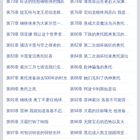
七万比重币
第73章 旺达的愤怒钢铁侠的愧疚
第74章 漆黑命运生者必灭深渊力
量
第75章 提瓦特与龙王尼伯龙根的
第76章 尼伯龙根终局苏白 我是在
前半生
拯救阿斯加德
第77章 钢铁侠来为大家示范一下
第78章 悬戒大卖魔法当兴奥托的
法术
疑问
第79章 琪亚娜 我让这个世界变成
第80章 下跪的奥托既将复活的卡
了我所期望的样子
莲
第81章 骚话卡莲与空之律者的诞
第82章 第二次崩坏疯狂的奥托
生
第83章 卡莲复活奥托狂喜
第84章 第二次崩坏结束奥托退位
第85章 索尔三月七谁说我们瓜我
第86章 欺神骗鬼的奥托
们聪明的一比
第87章 奥托准备抹去500年的时光
第88章 她们见到了伪神奥托
第89章 奥托之死
第90章 阿波卡利斯如是说
第91章 钢铁侠 奥丁不要往地球扔
第92章 雷神索尔 洛基不可能背刺
垃圾索尔 你说谁是垃圾
我
第93章 雷神 我就知道洛基不忍心
第94章 灭霸的目标曝光 他准备杀
杀我绿巨人 好弱的神
死宇宙一半的生命
第95章 灭霸打响了响指
第96章 无限宝石的恐怖以及大丰
收
第97章 对智识特攻的弱智光环以
第98章 黑厄成人凯文脱困琪亚娜