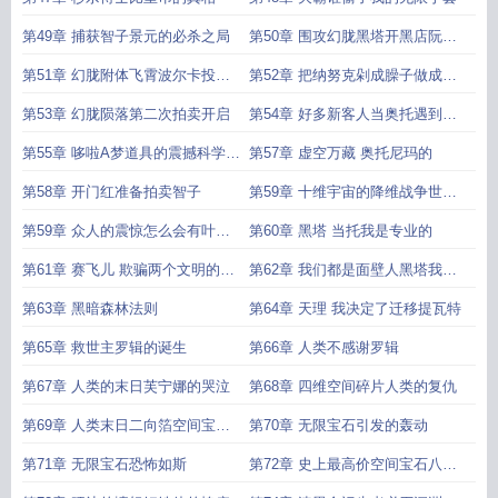
第49章 捕获智子景元的必杀之局
第50章 围攻幻胧黑塔开黑店阮梅
下迷药
第51章 幻胧附体飞霄波尔卡投来
第52章 把纳努克剁成臊子做成星
目光
神馒头
第53章 幻胧陨落第二次拍卖开启
第54章 好多新客人当奥托遇到瓦
尔特
第55章 哆啦A梦道具的震撼科学不
第57章 虚空万藏 奥托尼玛的
存在了
第58章 开门红准备拍卖智子
第59章 十维宇宙的降维战争世间
最惨烈的战争
第59章 众人的震惊怎么会有叶文
第60章 黑塔 当托我是专业的
洁这么天真的人存在
第61章 赛飞儿 欺骗两个文明的面
第62章 我们都是面壁人黑塔我已
壁者计划我熟
经破壁了
第63章 黑暗森林法则
第64章 天理 我决定了迁移提瓦特
第65章 救世主罗辑的诞生
第66章 人类不感谢罗辑
第67章 人类的末日芙宁娜的哭泣
第68章 四维空间碎片人类的复仇
第69章 人类末日二向箔空间宝石
第70章 无限宝石引发的轰动
开拍
第71章 无限宝石恐怖如斯
第72章 史上最高价空间宝石八十