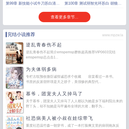
及招募卡厄斯兰娜
与终焉琪亚娜的对话
第99章 新技能小试牛刀苏白清空
第100章 测试弱智光环苏白 胡狼1
地球崩坏兽
＋1等于几
查看更多章节...
完结小说推荐
www.mpzw.la
逆乱青春伤不起
逆乱青春伤不起简介emspemsp磨铁超高推荐VIP0603完结
emspemsp总点击1...
为夫体弱多病
专栏古耽预收微臣诚惶诚恐求个收藏 容棠看过一本书。
书里的反派宿怀璟是天之骄子，美强惨的典型代...
慕爷，团宠夫人又掉马了
关于慕爷，团宠夫人又掉马了人人都以为她是乡下福利院出来的
野丫头，却不知她是马甲遍布全球的大佬，翻手为...
社恐病美人被小叔在娃综带飞
重度社恐温竹森一朝穿书，成了一本打脸爽文里的病弱炮灰反