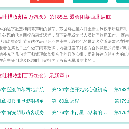
靠吐槽收割百万怨念》第185章 盟会闭幕西北启航
本的逐字敲定和闭幕声明的起草。苏世奇在第六日重新回到议事厅座席时
心议题的代表团提前离场返程，留下副手或文书人员处理收尾工作。 西
认那名曾敲出节奏的代表已经不在座中，取代他的是两名穿着深灰色衣袍
老者在第七日上午做了闭幕致辞，内容涵盖了对各方合作意愿的肯定和对
地补充了几句关于归墟现象监测合作的具体安排，提到将建立跨势力的信
在言中提到涉及区域时目光扫过了西寂灭星域空出的...
靠吐槽收割百万怨念》最新章节
85章 盟会闭幕西北启航
第184章 莲开九窍心蕴初成
第18
81章 拼图渐显盟期将至
第180章 返程
第17
77章 背光阴影访客现身
第176章 小行星带活着的节
第175
点