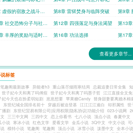
喜
章 虚假的宿敌之战斗嘲
第8章 雷狱焚身与临阵突破
第9章
1章 社交恐怖分子与社交
第12章 四强落定与身法渴望
第13
5章 丰厚的奖励与适时的
第16章 功法选择
第17
查看更多章节...
小说标签
糖笔趣阁最新故事
异能者h3
重山落尽烟雨寒结局
总裁追妻日常全集
世子妃今天和离了吗傅煊
世子妃今天和离了吗墨子哲
江江直接全文免
子妃今天也在扮柔弱短剧
崽崽想要
苹果糖Candy
替身甜妻要离婚木棉
幻
东世纪城全国排名前十
穿越后被迫登基
江江江江逾白
却邪属性
世
l广播剧
东世纪贸易有限公司|应用权限|隐私协议|功能介绍
023小说网
2
中文
三三中文网
三四中文
恋上你看书
七八小说
顶点小说
春夏中文
瓜小说
寒冰小说
红色文学
爱看文学
金瓜小说
3Q中文
中文小说
可
小说
模特小说
笔趣阁
笔趣阁
顶点小说
冰雪小说
泼墨中文
全本小