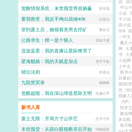
说
顶
中山
觉醒情报系统，末世囤货养崽躺赢
宋豆花
小说
要我救世，我反手掏出战锤40k
子小说
山友山
田小说
穿到废土后，她领着美男去挖矿
海女王
学A
一中文
公路求生：榜一是个狠人
淡妆大佬
魔爪
网
大
流放蓝星：我的直播让星际馋哭了
书
大
小说网
星海舰娘：我的天赋是加点
九光十色的美羊羊
雪月千影
上中文
错位法则
新书
水走山
自暴自
九阳焚冥录
喵眯眯
易[快穿
光（快
觉醒超能，我在深山缔造星际文明
志诚心予
我嫁人
（NP
新书入库
快穿
被迫
废土无限：开局方寸山学艺
正月十仈
灰女配
每天晚
末世囤货：从跟白眼狼断亲后开始
绵烟疏影
rou文