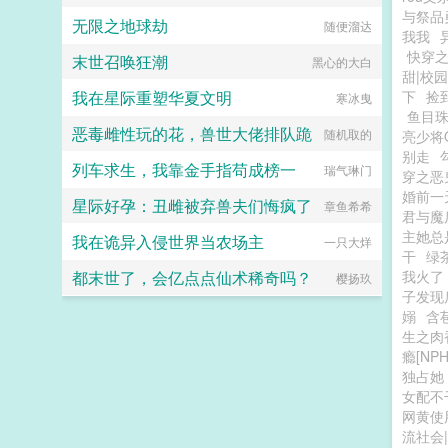
与祭品
无限之地球劫
随便溜达
我我
快穿
末世召唤狂潮
黑心的大白
甜|校
我在星际重塑华夏文明
下
捡
寒冰曳
鱼目珠
恶毒雌性玩的花，兽世大佬排队跪
随机取的
亮少将
别走
列车求生，我靠金手指苟成榜一
瑞气琳门
穿之恶
婚前一
星际好孕：丑雌被弃兽夫们悔疯了
章鱼希希
君与魔
主她总
我在诡异入侵世界当农场主
一只大烊
干
绿
都末世了，会亿点点仙术稀奇吗？
我火了
樱扬玖
子发现
嫋
含
生之肉
瘾[NPH
独占她
女配不
网黄使
流社会