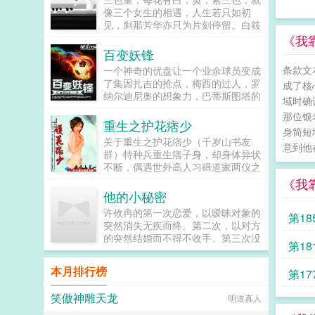
错，...
像三个女生的相遇，人生若只如初
见，刹那芳华亦只为片刻停留。白筱
筱，灵气，纯净。爸爸的离世，给她
《我
的生活造成了持久的影响，乔宇的相
百变妖锋
伴，在她内心激起了怎样的涟漪？黄
条款文
一个神奇的优盘让一个业余球员变成
安奕，活泼，开朗。但妈妈长期的错
了集因扎吉的抢点，梅西的过人，罗
成了核
误教育方式，歇斯底里的争吵，她选
纳尔迪尼奥的想象力，巴蒂斯图塔的
择了什么样的未来？紫迟央，博学，
域时确
爆射，克洛泽的头球于一身的百变妖
牙尖嘴利。可是，这样的背后，却是
那位银
锋。百变妖锋书友群336837432百
重生之护花痞少
敏感脆弱的心，她的未来，何去何
身简短
变妖锋铁杆群118285871小说关键
从？年华三色堇，当她们相遇，人生
关于重生之护花痞少（千岁山书友
词百变妖锋无弹窗百变妖锋txt全集下
意到他
的轨迹不再顺从那青春的过往，不为
群）特种兵重生痞子身，却身体异状
载百变妖锋最新章节阅读...
盛宴，只为祭奠...
不断，偶遇世外高人习得道家两仪之
术。收小弟调戏妞被妞泡。杭天秉着
《我
人人为我我为人人的原则，助人为乐
他的小秘密
的高尚情操，满足各色美女。天哥为
许攸冉的第一次恋爱，以暧昧对象的
第1
什么他们都打不过你？那是因为我会
突然消失无疾而终。第二次，以对方
太极。天哥为什么你能满足我们这么
的突然结婚而不得不收手。第三次没
多姐妹？那是因为无极生太极，太极
第1
有第三次，许攸冉直接结婚了。所以
生两仪，两仪即阴阳，以阴补阳，以
许攸冉心里有个小秘密，她没谈过恋
阳御阴。...
本月排行榜
第1
爱。反观她的丈夫秦楚，三天两头靠
实力以各种绯闻上头条。许攸冉想象
笑傲神雕天龙
明道真人
中的婚后生活斗小三，赚钱，以及开
支票让小三离开。只是许攸冉不知道