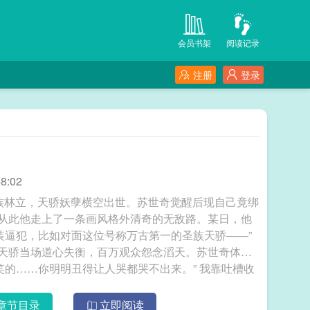
会员书架
阅读记录
注册
登录
8:02
族林立，天骄妖孽横空出世。苏世奇觉醒后现自己竟绑
。从此他走上了一条画风格外清奇的无敌路。某日，他
装逼犯，比如对面这位号称万古第一的圣族天骄——”
族天骄当场道心失衡，百万观众怨念滔天。苏世奇体内
…你明明丑得让人哭都哭不出来。” 我靠吐槽收
章节目录
立即阅读