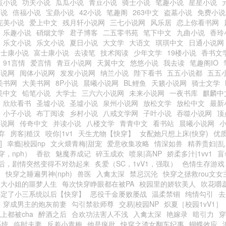
点小说
功夫小说
瓜瓜小说
青豆小说
骑士小说
笔趣小说
星星小说
小说
倍福小说
宝鼎小说
42小说
笔趣阁
263中文
盗墓小说
免费小说
完美小说
爱上中文
残月轩小说网
三七小说网
风乐居
恋上你看书网
乐趣小说
硝烟文学
君子博客
二五零书苑
笔下中文
九曲小说
香玲
乐文小说
乐文小说
夏日小说
大文学
大语文
琪琪中文
日通小说网
富士康小说
富士康小说
去读笔
技术阅读
少年文学
19楼小说
香书文
91言情
爱言情
青豆小说网
天翼中文
悠悠小说
我去读
笔趣阁IO
小说网
阅体小说网
发发小说网
纳兰小说
陛下看书
五五小说都
五五
美书网
大美书网
8P小说
晨曦小说网
BL鲤鱼
天籁小说网
骑士文学
美中文
铅笔小说
大学士
三六六小说网
未来小说网
一夜书库
麒麟中
欣欣看书
圣墟小说
圣墟小说
泉州小说网
放松文学
放松中文
最新
小子小说
布丁阅读
乡村小说
八戒文学网
子叶小说
吞噬小说网
顶
小说网
传奇中文
并读小说
八楼文学
青青中文
看书站
晨曦小说网
弃
房客|糙汉
咬你|1v1
天生尤物【快穿】
女配她只想上床(快穿)
优质
]
幸瘾|校园np
文火煨青梅|甜宠
爱意收集攻略
情深如兽
精养贵妇|乱
穿，nph）
香欲
魅魔养成记
碎玉成欢
喷泉|高NP
娇柔多汁|1vv1
盲
后，剧情突然变得不对劲起来
炙爱（SC，1vV1，强取）
色情生存游戏
）
快穿之睡遍男神(nph)
兽医
入禽太深
禁忌沉沦
快穿之拯救rou文女
之大小姐的噩梦人生
每次快穿睁眼都在被PA
校园里的娇软美人
吹花嚼
绑定了小三系统以后【快穿】
恶役千金屡败屡战
温柔禁锢
纯情勾引
去
穿成男主的炮灰前妻
勾引禁欲师尊
交易|校园NP
炽夏［校园1vV1］
上都被cha
醉酒之后
合欢功法害人不浅
入禽太深
艳嫁录
暗引力
穿
系统
临时夫妻
反差小青梅
他是疯批
快穿之渣女翻车纪事
蝴蝶效应