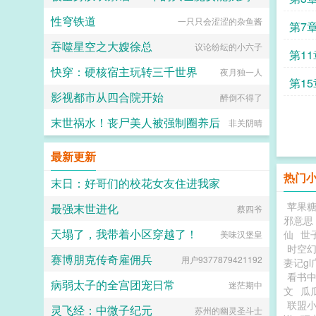
性穹铁道
一只只会涩涩的杂鱼酱
小鹿斑比
体验
第7
吞噬星空之大嫂徐总
议论纷纭的小六子
讽
第1
快穿：硬核宿主玩转三千世界
夜月独一人
恐惧
第1
影视都市从四合院开始
醉倒不得了
野望
末世祸水！丧尸美人被强制圈养后
非关阴晴
最新更新
热门
末日：好哥们的校花女友住进我家
苹果
最强末世进化
芊芊细雨柠檬花开
蔡四爷
邪意思
天塌了，我带着小区穿越了！
仙
世
美味汉堡皇
时空
赛博朋克传奇雇佣兵
用户9377879421192
妻记g
看书
病弱太子的全宫团宠日常
迷茫期中
文
瓜
联盟
灵飞经：中微子纪元
苏州的幽灵圣斗士