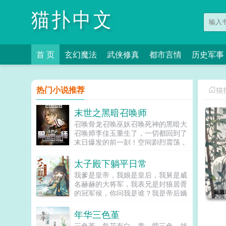
猫扑中文
首 页
玄幻魔法
武侠修真
都市言情
历史军事
热门小说推荐
猫
末世之黑暗召唤师
召唤骨龙召唤巫妖召唤死神的黑暗大
召唤师李佳玉重生了，一切都回到了
末日爆发的前一刻！空间剧烈震荡，
地表裂开无数通往虫界深渊界的缝
隙，顷刻之间，虫族尸族的汪洋大军
太子殿下躺平日常
席卷地球，人类文明岌岌可危，生死
我爹是皇帝，我娘是皇后，我舅是威
一线！心灵尚未被污...
名赫赫的大将军，我表兄是封狼居胥
的冠军侯，你问我是谁？我是帝后嫡
子，当今太子，未来大汉天子刘据
啊。我掐指一算好像没当皇帝。我掐
年华三色堇
指再算多做多错，尸骨全无。不做不
三色堇，每花有白，黄，紫三色，就