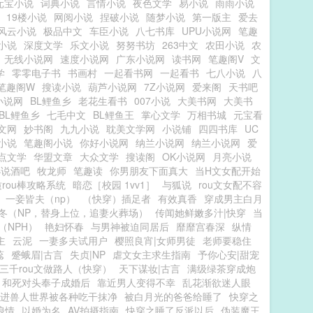
元宝小说
词典小说
言情小说
夜色文学
易小说
雨雨小说
19楼小说
网阅小说
捏破小说
随梦小说
第一版主
爱去
风云小说
极品中文
车臣小说
八七书库
UPU小说网
笔趣
小说
深度文学
乐文小说
努努书坊
263中文
农田小说
农
无线小说网
速度小说网
广东小说网
读书网
笔趣阁V
文
学
零零电子书
书画村
一起看书网
一起看书
七八小说
八
笔趣阁W
搜读小说
葫芦小说网
7Z小说网
爱来阁
天书吧
小说网
BL鲤鱼乡
老花生看书
007小说
大美书网
大美书
BL鲤鱼乡
七毛中文
BL鲤鱼王
掌心文学
万相书城
元宝看
文网
妙书阁
九九小说
耽美文学网
小说铺
四四书库
UC
小说
笔趣阁小说
你好小说网
纳兰小说网
纳兰小说网
爱
点文学
华盟文章
大众文学
搜读阁
OK小说网
月亮小说
小说酒吧
牧龙师
笔趣读
你男朋友下面真大
当H文女配开始
rou棒攻略系统
暗恋［校园 1vv1］
与狐说
rou文女配不容
一妾皆夫（np）
（快穿）插足者
有效真香
穿成男主白月
冬（NP，替身上位，追妻火葬场）
传闻她鲜嫩多汁|快穿
当
（NPH）
艳妇怀春
与男神被迫同居后
靡靡宫春深
纵情
主
云泥
一妻多夫试用户
樱照良宵|女师男徒
老师要稳住
蕊
蹙蛾眉|古言
失贞|NP
虐文女主求生指南
予你心安|甜宠
三千rou文做路人（快穿）
天下谋妆|古言
满级绿茶穿成炮
和死对头奉子成婚后
靠近男人变得不幸
乱花渐欲迷人眼
进兽人世界被各种吃干抹净
被白月光的爸爸给睡了
快穿之
浪情
以婚为名
AV拍摄指南
快穿之睡了反派以后
伪装魔王