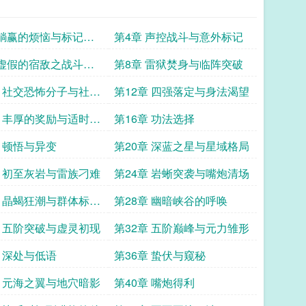
 躺赢的烦恼与标记初
第4章 声控战斗与意外标记
 虚假的宿敌之战斗嘲
第8章 雷狱焚身与临阵突破
章 社交恐怖分子与社交
第12章 四强落定与身法渴望
章 丰厚的奖励与适时的
第16章 功法选择
章 顿悟与异变
第20章 深蓝之星与星域格局
章 初至灰岩与雷族刁难
第24章 岩蜥突袭与嘴炮清场
章 晶蝎狂潮与群体标记
第28章 幽暗峡谷的呼唤
章 五阶突破与虚灵初现
第32章 五阶巅峰与元力雏形
章 深处与低语
第36章 蛰伏与窥秘
章 元海之翼与地穴暗影
第40章 嘴炮得利