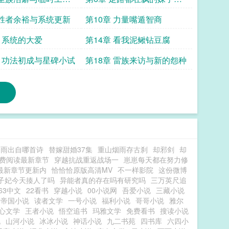
来重睡
 胜者余裕与系统更新
第10章 力量嘴遁智商
章 系统的大爱
第14章 看我泥鳅钻豆腐
章 功法初成与星碑小试
第18章 雷族来访与新的怨种
知雨出自哪首诗
替嫁甜婚37集
重山烟雨存古刹
却邪剑
却
费阅读最新章节
穿越抗战重返战场一
崽崽每天都在努力修
最新章节更新内
恰恰恰原版高清MV
不一样影院
这份微博
子妃今天揍人了吗
异能者真的存在吗有研究吗
三万英尺追
63中文
22看书
穿越小说
00小说网
吾爱小说
三藏小说
帝国小说
读者文学
一号小说
福利小说
哥哥小说
雅尔
心文学
王者小说
悟空追书
玛雅文学
免费看书
搜读小说
说
山河小说
冰冰小说
神话小说
九二书苑
四书库
六四小