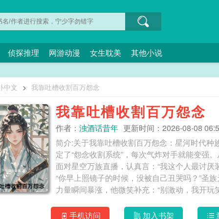
侦探推理
网游动漫
女生耽美
其他小说
扑中文
>
我靠吐槽收割百万怨念
我靠吐槽收割百万怨念
作者：
浊酒话昔年
更新时间：2026-08-08 06:5
简介:关于我靠吐槽收割百万怨念：星河时代种
定了“怨念收割系统”，每次气炸对手就能变强
面对星空万族直播，认真言：“我这个人最讨厌
“你早上照镜子的时候，没被自己丑哭吗？”圣
力量瞬间暴涨，他微笑补充：“别激动，我开玩笑的…
割百万怨念
手机访问
加入书架