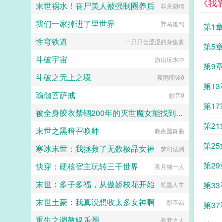
《我
末世祸水！丧尸美人被强制圈养后
非关阴晴
的是，秦楚心里也有一个秘密他表面
按兵不动好些年，不出手则已，一出
我们一家掉进了里世界
野马难驾
手就是让她英年早婚。貌美如花大小
第1
姐×假装不醋演技帝本文别名醋王的
性穹铁道
一只只会涩涩的杂鱼酱
疯狂暗示他在现代当王爷（醋王）...
第5
斗破宇宙
游山玩水中
喜
第9
斗破之无上之境
夜雨闻铃0
第1
瑜伽菩萨戒
妙音0
第1
被全身胶衣禁锢200年的灭世魔女能找到救赎吗？
第2
末世之黑暗召唤师
晓夜圆舞曲
小鹿斑比
第2
寒冰末世：我拯救了无数极品女神
梦幻法则
魔
第2
快穿：硬核宿主玩转三千世界
夜月独一人
末世：多子多福，从傲娇校花开始
第3
笔墨人生
末世土豪：我真没想收太多女神啊
彭不易
第3
重生之调教娱乐圈
有梦之人