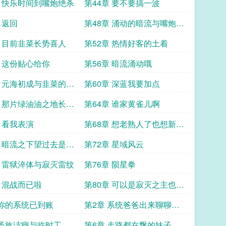
章 快乐时间到嘴炮绝杀
第44章 要不要搞一波
 返回
第48章 涌动的暗流与嘴炮的
期待
章 目前韭菜长势喜人
第52章 热情好客的土着
章 这份贴心给你
第56章 暗流涌动哦
章 元海初成与韭菜的自
第60章 深蓝我要加点
章 那片绿油油之地长势
第64章 谁家黄雀儿啊
章 看我表演
第68章 想老熟人了也想新的
韭菜
章 暗流之下望过去是一
第72章 星域风云
韭菜
章 雷狱淬体与寂灭雷纹
第76章 陨星拳
章 混战而已啦
第80章 可以是寂灭之主也可
以是星海之主
 你的系统已到账
第2章 系统爸爸出来聊聊人
生啊
 圣族洁癖与临时工狂
第6章 走路都在飘的妹子起