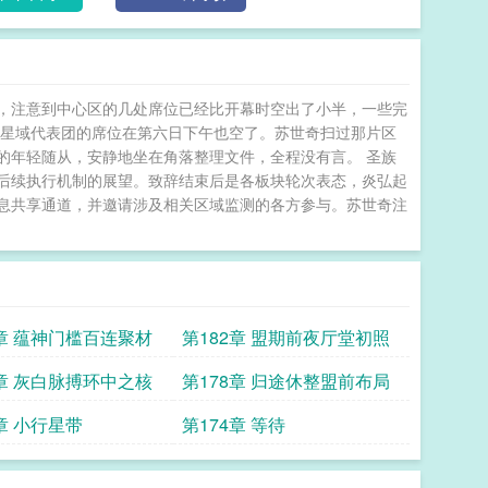
，注意到中心区的几处席位已经比开幕时空出了小半，一些完
南星域代表团的席位在第六日下午也空了。苏世奇扫过那片区
的年轻随从，安静地坐在角落整理文件，全程没有言。 圣族
后续执行机制的展望。致辞结束后是各板块轮次表态，炎弘起
息共享通道，并邀请涉及相关区域监测的各方参与。苏世奇注
3章 蕴神门槛百连聚材
第182章 盟期前夜厅堂初照
9章 灰白脉搏环中之核
第178章 归途休整盟前布局
章 小行星带
第174章 等待