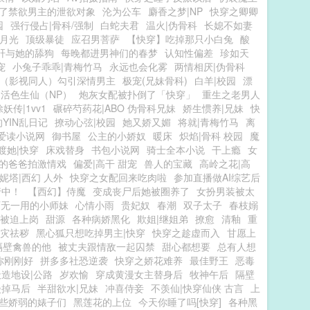
了禁欲男主的泄欲对象
沦为公车
麝香之梦|NP
快穿之卿卿
园
强行侵占|骨科/强制
白蛇夫君
温火|伪骨科
长媳不如妻
月光
顶级暴徒
应召男菩萨
【快穿】吃掉那只小白兔
酸
肝与她的舔狗
每晚都进男神们的春梦
认知性偏差
珍如天
宠
小兔子乖乖|青梅竹马
永远也会化雾
两情相厌|伪骨科
（影视同人）勾引深情男主
极宠(兄妹骨科)
白羊|校园
漂
活色生仙（NP）
炮灰女配被扑倒了「快穿」
重生之老男人
除妖传|1vv1
碾碎芍药花|ABO 伪骨科兄妹
娇生惯养|兄妹
快
YIN乱日记
撩动心弦|校园
她又娇又媚
将就|青梅竹马
离
爱读小说网
御书屋
公主的小娇奴
暖床
炽焰|骨科 校园
魔
渡她|快穿
床戏替身
书包小说网
骑士全本小说
干上瘾
女
的爸爸拍激情戏
偏爱|高干 甜宠
兽人的宝藏
高岭之花|高
妮塔|西幻 人外
快穿之女配回来吃肉啦
参加直播做AI综艺后
行中！
【西幻】侍魔
变成丧尸后她被圈养了
女扮男装被太
百无一用的小师妹
心情小雨
贵妃奴
春潮
双子太子
春枝嫋
被迫上岗
甜源
各种病娇黑化
欺姐|继姐弟
撩愈
清釉
重
灾祛秽
黑心狐只想吃掉男主|快穿
快穿之趁虚而入
甘愿上
隔壁禽兽的他
被丈夫跟情敌一起囚禁
甜心都想要
总有人想
你刚刚好
拼多多社恐逆袭
快穿之娇花难养
最佳野王
恶毒
天造地设|公路
岁欢愉
穿成黄漫女主替身后
牧神午后
隔壁
漫掉马后
半甜欲水|兄妹
冲喜侍妾
不羡仙|快穿仙侠 古言
上
些娇弱的婊子们
黑莲花的上位
今天你睡了吗[快穿]
各种黑