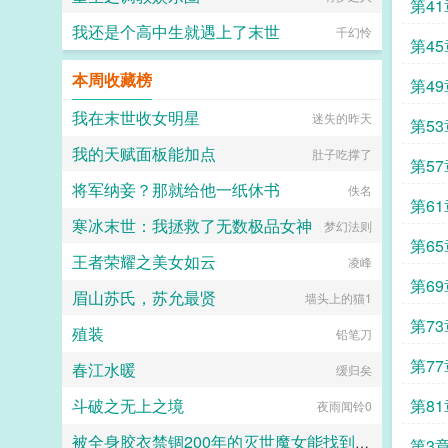
第4
我还是个高中生就遇上了末世
千幻怜
第45
本周收藏榜
第4
我在末世收女明星
迷失的昨天
第5
我的天赋面板能加点
肚子吃撑了
第5
将军纳妾？那就给他一纸休书
佚名
第6
寒冰末世：我拯救了无数极品女神
梦幻法则
第6
王者荣耀之美女如云
凌峰
第69
眉山苏氏，苏允最贤
墙头上的猫1
第7
殖装
铅笔刀
第7
春江水暖
缓归矣
斗破之无上之境
第8
夜雨闻铃0
被全身胶衣禁锢200年的灭世魔女能找到救赎吗？
第3