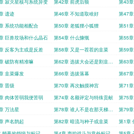
1章 寂灭星核与系统异变
第42章 前虎后狼
第43
章 遗迹
第46章 不知道取啥好
第47章
9章 系统功能相配合
第50章 老狐狸小狐狸
第51
3章 巨兽坟场和什么晶石
第54章 什么慷慨
第55
7章 反客为主或是反差
第58章 又是一茬茬的韭菜
第59
我修养
1章 破防有精准嘛
第62章 选拔大会还是割韭菜
第63
大会
不错
5章 韭菜爆发
第66章 选拔落幕
第67
章 晋级
第70章 再次触摸神宫
第71
片片的
3章 肉体苦弱我便苦弱
第74章 名额评定与特殊贡献
第75
7章 万法星
第78章 谁人不是在那天梯上
第79
行走
1章 声名鹊起
第82章 暗流与种子或韭菜
第1章
章 躺赢的烦恼与标记初
第4章 声控战斗与意外标记
第5章