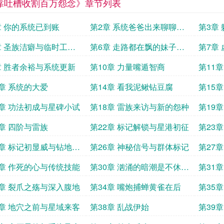
靠吐槽收割百万怨念》章节列表
章 你的系统已到账
第2章 系统爸爸出来聊聊人
第3章
生啊
体验
章 圣族洁癖与临时工狂
第6章 走路都在飘的妹子起
第7章
来重睡
讽
章 胜者余裕与系统更新
第10章 力量嘴遁智商
第11
恐惧
3章 系统的大爱
第14章 看我泥鳅钻豆腐
第15
野望
7章 功法初成与星碑小试
第18章 雷族来访与新的怨种
第19
1章 四阶与雷族
第22章 标记解锁与星港初征
第23
5章 标记初显威与钻地狂
第26章 神秘信号与群体标记
第27
初显威
9章 作死的心与传统技能
第30章 汹涌的暗潮是不休的
第31
野望
3章 裂爪之殇与深入腹地
第34章 嘴炮捕蝉黄雀在后
第35
7章 地穴之前与星域来客
第38章 乱战伊始
第39