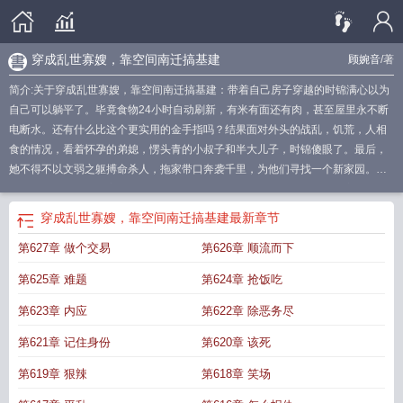
穿成乱世寡嫂，靠空间南迁搞基建
顾婉音
/著
简介:关于穿成乱世寡嫂，靠空间南迁搞基建：带着自己房子穿越的时锦满心以为
自己可以躺平了。毕竟食物24小时自动刷新，有米有面还有肉，甚至屋里永不断
电断水。还有什么比这个更实用的金手指吗？结果面对外头的战乱，饥荒，人相
食的情况，看着怀孕的弟媳，愣头青的小叔子和半大儿子，时锦傻眼了。最后，
她不得不以文弱之躯搏命杀人，拖家带口奔袭千里，为他们寻找一个新家园。只
是她一个徐娘半老的寡妇，怎么还成了炙手可热的求婚对象？而且，大家明明不
是一个姓，怎么还能选她当族长？甚至还有人想请她一起去打天下……救命，其
穿成乱世寡嫂，靠空间南迁搞基建
最新章节
实她只想躺平啊！
穿成乱世佳人的奋斗史全文免费阅读
穿成乱世佳人的奋斗史笔
第627章 做个交易
第626章 顺流而下
趣阁
穿成乱世佳人的奋斗史无错
穿越乱世空间屯粮
靠空间南迁搞基建笔趣
格
靠空间南迁搞基建64
靠空间南迁搞基建免费阅读
靠空间南迁搞基建全文免费
第625章 难题
第624章 抢饭吃
阅读
靠空间南迁搞基建百度
靠空间南迁搞基建的
靠空间南迁搞基建无弹窗
穿
成乱世佳人的奋斗史-奈若何兮
穿成乱世美人
穿成乱世佳人
穿成乱世佳人奋斗
第623章 内应
第622章 除恶务尽
史奈若何兮
穿成乱世佳人的奋斗史全文免费读
靠空间南迁搞基建TXT
穿成乱世
第621章 记住身份
第620章 该死
佳人的奋斗史免费阅读
穿成乱世佳人奋斗史免费阅读
穿成乱世寡嫂
靠空间南迁
搞基建笔趣阁
第619章 狠辣
第618章 笑场