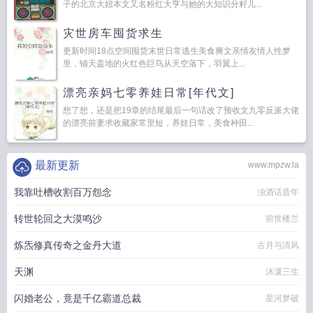
子的北京大妞本文又名粉红大亨与她的大知识分籽儿...
灾世房车囤货求生
更新时间18点空间囤货末世日常逃生美食爽文亲情友情人性梦
里，铺天盖地的火红色巨鸟从天空落下，羽翼上...
漂亮亲妈七零养娃日常[年代文]
想了想，还是把19章的结尾最后一句话改了预收文九零反派大佬
的漂亮前妻求收藏家常里短，养娃日常，美食种田...
最新更新
www.mpzw.la
我靠吐槽收割百万怨念
浊酒话昔年
转世轮回之大漠鸣沙
前世楼兰
炼炁修真传奇之金丹大道
古月与清风
天渊
沐潇三生
闪婚老公，竟是千亿霸道总裁
星河梦破