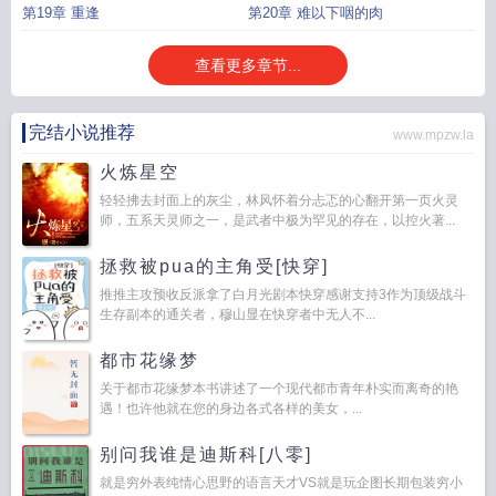
第19章 重逢
第20章 难以下咽的肉
查看更多章节...
完结小说推荐
www.mpzw.la
火炼星空
轻轻拂去封面上的灰尘，林风怀着分忐忑的心翻开第一页火灵
师，五系天灵师之一，是武者中极为罕见的存在，以控火著...
拯救被pua的主角受[快穿]
推推主攻预收反派拿了白月光剧本快穿感谢支持3作为顶级战斗
生存副本的通关者，穆山显在快穿者中无人不...
都市花缘梦
关于都市花缘梦本书讲述了一个现代都市青年朴实而离奇的艳
遇！也许他就在您的身边各式各样的美女，...
别问我谁是迪斯科[八零]
就是穷外表纯情心思野的语言天才VS就是玩企图长期包装穷小