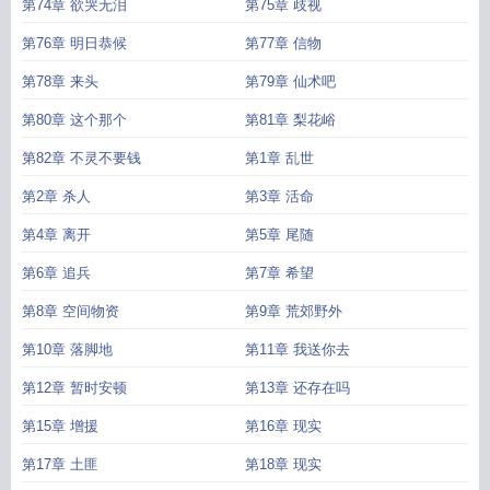
第74章 欲哭无泪
第75章 歧视
第76章 明日恭候
第77章 信物
第78章 来头
第79章 仙术吧
第80章 这个那个
第81章 梨花峪
第82章 不灵不要钱
第1章 乱世
第2章 杀人
第3章 活命
第4章 离开
第5章 尾随
第6章 追兵
第7章 希望
第8章 空间物资
第9章 荒郊野外
第10章 落脚地
第11章 我送你去
第12章 暂时安顿
第13章 还存在吗
第15章 增援
第16章 现实
第17章 土匪
第18章 现实