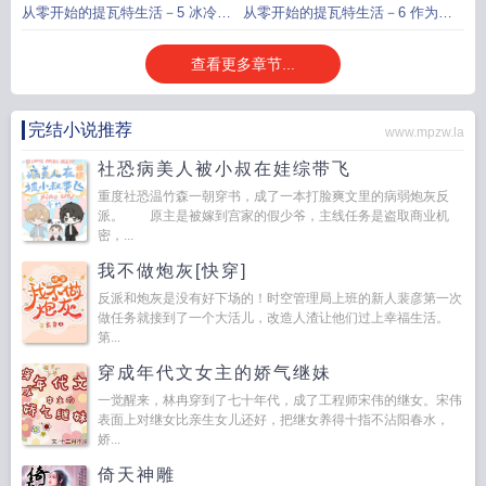
归
从零开始的提瓦特生活－5 冰冷的
从零开始的提瓦特生活－6 作为骑
水
士的勇敢1
查看更多章节...
完结小说推荐
www.mpzw.la
社恐病美人被小叔在娃综带飞
重度社恐温竹森一朝穿书，成了一本打脸爽文里的病弱炮灰反
派。 原主是被嫁到宫家的假少爷，主线任务是盗取商业机
密，...
我不做炮灰[快穿]
反派和炮灰是没有好下场的！时空管理局上班的新人裴彦第一次
做任务就接到了一个大活儿，改造人渣让他们过上幸福生活。
第...
穿成年代文女主的娇气继妹
一觉醒来，林冉穿到了七十年代，成了工程师宋伟的继女。宋伟
表面上对继女比亲生女儿还好，把继女养得十指不沾阳春水，
娇...
倚天神雕