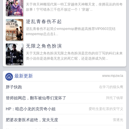
关于倚天神雕现代第一特工穿越倚天神雕天龙，坐拥花丛的传奇
故事！宁可错杀三千也不放过一个！‘穿越’...
逆乱青春伤不起
逆乱青春伤不起简介emspemsp磨铁超高推荐VIP0603完结
emspemsp总点击1...
无限之角色扮演
关于无限之角色扮演无限之角色扮演是悲伤的但丁写的科幻未来
类小说你是选择毫无意义的死亡呢，还是选择成为契...
最新更新
www.mpzw.la
胖子快跑
在学习的猫头鹰
替师姐网恋，翻车被仙尊们宠坏了
拜托了钱辈
HP：暗恋小龙的克劳奇小姐
爱吃生姜红茶的安守义
肥婆农妻医术超绝，宠夫无度
萤逐光