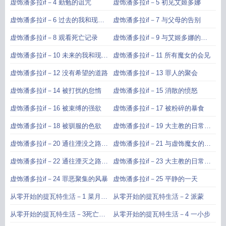
虚饰潘多拉if－4 勤勉的诅咒
虚饰潘多拉if－5 初见艾姬多娜
虚饰潘多拉if－6 过去的我和现在
虚饰潘多拉if－7 与父母的告别
的我
虚饰潘多拉if－8 观看死亡记录
虚饰潘多拉if－9 与艾姬多娜的再
次谈话
虚饰潘多拉if－10 未来的我和现在
虚饰潘多拉if－11 所有魔女的会见
的我
虚饰潘多拉if－12 没有希望的道路
虚饰潘多拉if－13 罪人的聚会
虚饰潘多拉if－14 被打扰的怠惰
虚饰潘多拉if－15 消散的愤怒
虚饰潘多拉if－16 被束缚的强欲
虚饰潘多拉if－17 被粉碎的暴食
虚饰潘多拉if－18 被驯服的色欲
虚饰潘多拉if－19 大主教的日常生
活第一部分
虚饰潘多拉if－20 通往湮没之路第
虚饰潘多拉if－21 与虚饰魔女的约
一部分
会
虚饰潘多拉if－22 通往湮灭之路第
虚饰潘多拉if－23 大主教的日常生
二部分
活第二部分
虚饰潘多拉if－24 罪恶聚集的风暴
虚饰潘多拉if－25 平静的一天
从零开始的提瓦特生活－1 菜月昴
从零开始的提瓦特生活－2 派蒙
再次苏醒
从零开始的提瓦特生活－3死亡回
从零开始的提瓦特生活－4 一小步