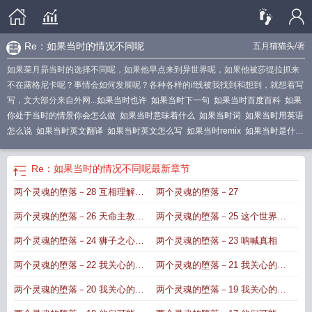
Re：如果当时的情况不同呢
五月猫猫头
/著
如果菜月昴当时的选择不同呢，如果他早点来到异世界呢，如果他被莎缇拉抓来
不在露格尼卡呢？事情会如何发展呢？各种各样的if线被我找到和想到，就想着写
写，文大部分来自外网...
如果当时也许
如果当时下一句
如果当时百度百科
如果
你处于当时的情景你会怎么做
如果当时意味着什么
如果当时词
如果当时用英语
怎么说
如果当时英文翻译
如果当时英文怎么写
如果当时remix
如果当时是什么
意思
如果当时 (片段)
如果当时英语怎么说
如果当时的你
如果 当时
如果当时
mv
如果当时dj
Re：如果当时的情况不同呢
最新章节
两个灵魂的堕落－28 互相理解的
两个灵魂的堕落－27
痛苦
两个灵魂的堕落－26 天命主教到
两个灵魂的堕落－25 这个世界也
来
有奥托吗
两个灵魂的堕落－24 狮子之心与
两个灵魂的堕落－23 呐喊真相
夜中之雾
两个灵魂的堕落－22 我关心的星
两个灵魂的堕落－21 我关心的星
星完
星3
两个灵魂的堕落－20 我关心的星
两个灵魂的堕落－19 我关心的星
星2
星1