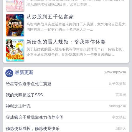
瑰无原则求收藏晚10日更，vb晋江芒厘...
从炒股到五千亿富豪
高智商商战真实生活穷途末路的打工人吴潇，意外知晓自己是大
周国首富五千亿财产的三十名继承人之一...
新婚夜的雷人规矩：爷我等你休妻
关于新婚夜的雷人规矩爷我等你休妻想要休书？行！侍寝七夜，
令本王满意就成全你。他轻飘飘地扔下一句重量级的话...
最新更新
www.mpzw.la
给星穹铁道来点死亡震撼
丸子落落莓
我的天赋超脱了SSS
言零者
神狱之主叶凡
Anking230
穿成癫庶子后我靠魂力值养空间
宇文螭狂
修炼使我成长，修炼使我快乐
细语天