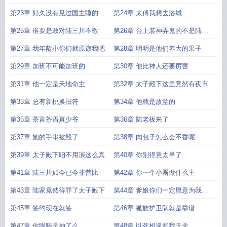
朋狗友
第23章 好久没有见过国主睡的这
第24章 太傅我想去洛城
么香甜了
第25章 谁要是敢对陆三川不敬
第26章 台上装神弄鬼的不是陆三
川么
第27章 我年龄小你们就原谅我吧
第28章 明明是他们养大的果子
第29章 加班不可能加班的
第30章 他比神人还要厉害
第31章 他一定是天地命主
第32章 太子殿下这里竟然有夜市
第33章 总有新桃换旧符
第34章 他就是故意的
第35章 茶言茶语真少爷
第36章 陆老板来了
第37章 她的手串被毁了
第38章 肉包子怎么会不香呢
第39章 太子殿下咱不用演这么真
第40章 你别得意太早了
第41章 陆三川如今已今非昔比
第42章 你一个小厮做什么主
第43章 陆家竟然得罪了太子殿下
第44章 爹娘你们一定愿意为我牺
牲
第45章 签约现在就签
第46章 狐族护卫队就是靠谱
第47章 你眼睛是抽了么
第48章 以死相逼和我无关