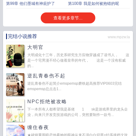
第99章 他们墨城有神庇护了
第100章 我是如何被抱错的呢
查看更多章节...
完结小说推荐
www.mpzw.la
大明官
大明成化十三年，历史系研究生方应物穿越成了读书人， 这
是一个宅男漫不经心做着皇帝的年代， 这是一个没有权威
的...
逆乱青春伤不起
逆乱青春伤不起简介emspemsp磨铁超高推荐VIP0603完结
emspemsp总点击1...
NPC拒绝被攻略
下一本所有人都希望我是基佬 1 sk是游戏界里的龙头企
业，向来只开发竞技游戏的公司，突然要制作一款号...
缠住春夜
★破镜重圆暗恋他看她的眼神从来不清白白切黑×钓系接档文玫