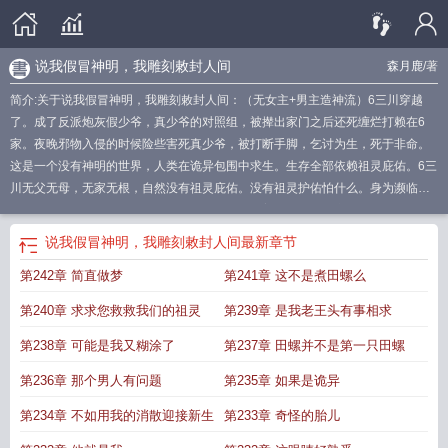
说我假冒神明，我雕刻敕封人间
森月鹿
/著
简介:关于说我假冒神明，我雕刻敕封人间：（无女主+男主造神流）6三川穿越
了。成了反派炮灰假少爷，真少爷的对照组，被撵出家门之后还死缠烂打赖在6
家。夜晚邪物入侵的时候险些害死真少爷，被打断手脚，乞讨为生，死于非命。
这是一个没有神明的世界，人类在诡异包围中求生。生存全部依赖祖灵庇佑。6三
川无父无母，无家无根，自然没有祖灵庇佑。没有祖灵护佑怕什么。身为濒临倒
闭的木雕铺老板。神荼郁垒，马王爷，石敢当，姜太公，关圣帝君，钟馗，天地
驱邪神灵，都由他手而生！诸邪退散！海晏河清！
说我假冒神明，我雕刻敕封人间
最新章节
第242章 简直做梦
第241章 这不是煮田螺么
第240章 求求您救救我们的祖灵
第239章 是我老王头有事相求
第238章 可能是我又糊涂了
第237章 田螺并不是第一只田螺
第236章 那个男人有问题
第235章 如果是诡异
第234章 不如用我的消散迎接新生
第233章 奇怪的胎儿