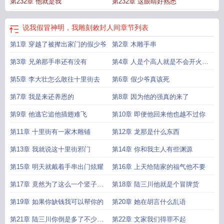
第232章 他就是我
第232章 这眼睛好熟悉
说我假冒神明，我雕刻敕封人间
章节列表
第1章 穿越了被撵出家门的假少爷
第2章 木雕手串
第3章 兄弟那手串还有没有
第4章 人是个高人就是不会开火做
饭
第5章 李大壮怎么敢往十里街去
第6章 假少爷真该死
第7章 我是来还养恩的
第8章 因为他的强真的来了
第9章 他逃它追他插翅难飞
第10章 即便他回来他也越不过你
第11章 十里街有一家木雕铺
第12章 龙那是什么东西
第13章 我就说这十里街邪门
第14章 你和我主人有些渊源
第15章 明天就戴着手串出门炫耀
第16章 上天给陆家的福气他不要
第17章 竟然为了这么一个竖子训
第18章 陆三川他就是个冒牌货
斥你
第19章 如果你缺钱我可以帮你的
第20章 她在胡言什么乱语
第21章 陆三川你倒是多了不少狐
第22章 文家我们得罪不起