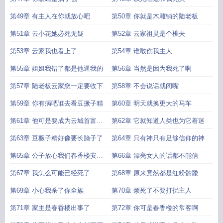
第49章 有主人在你就放心吧
第50章 你就是木雕铺的陆老板
第51章 云小花她必死无疑
第52章 云家祖灵是个樵夫
第53章 云家我也看上了
第54章 谁敢伤我主人
第55章 姐姐我错了都是他逼我的
第56章 当然是因为我死了啊
第57章 陆老板云家您一定要收下
第58章 不会说话就闭嘴
第59章 你有病吧谁去看豆撅子精
第60章 明天就换更大的马车
第61章 他可是要成为云城首富的
第62章 它就知道人类也为它着迷
人
第63章 豆橛子精好像要长脑子了
第64章 只有神只有足够信仰的神
第65章 公子放心我们春香楼安全
第66章 漂亮女人的话都不能信
的很
第67章 我怎么可能已经死了
第68章 原来竟然都是红粉骷髅
第69章 小心我杀了你全族
第70章 烦死了不要打扰主人
第71章 家主是春香楼出事了
第72章 你可是春香楼的常客啊