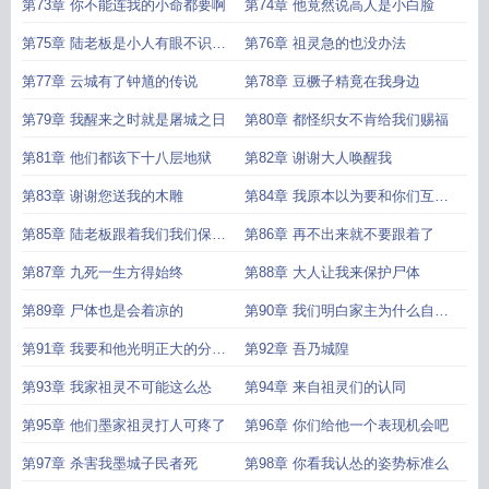
第73章 你不能连我的小命都要啊
第74章 他竟然说高人是小白脸
第75章 陆老板是小人有眼不识泰
第76章 祖灵急的也没办法
山
第77章 云城有了钟馗的传说
第78章 豆橛子精竟在我身边
第79章 我醒来之时就是屠城之日
第80章 都怪织女不肯给我们赐福
第81章 他们都该下十八层地狱
第82章 谢谢大人唤醒我
第83章 谢谢您送我的木雕
第84章 我原本以为要和你们互相
折磨到时间尽头
第85章 陆老板跟着我们我们保护
第86章 再不出来就不要跟着了
您
第87章 九死一生方得始终
第88章 大人让我来保护尸体
第89章 尸体也是会着凉的
第90章 我们明白家主为什么自杀
了
第91章 我要和他光明正大的分个
第92章 吾乃城隍
胜负
第93章 我家祖灵不可能这么怂
第94章 来自祖灵们的认同
第95章 他们墨家祖灵打人可疼了
第96章 你们给他一个表现机会吧
第97章 杀害我墨城子民者死
第98章 你看我认怂的姿势标准么