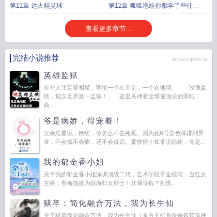
第11章 远古精灵球
第12章 呱呱泡蛙你都学了些什么
啊
查看更多章节...
完结小说推荐
www.mpzw.la
英雄监狱
有些人注定要相聚，哪怕一个在天堂，一个在地狱。 玫瑰监
狱，现实世界第一监狱！ 这里关押着全球最顶尖的罪犯，
商...
爷是病娇，得宠着！
父亲总是说，徐纺，你怎么不去死呢。因为她6号染色体排列异
常，不会饿不会痛，还不会说话。萧轶博士却常说徐纺，你是...
我的郁金香小姐
关于我的郁金香小姐深圳顶级二代，艺术学院千金校花，当红女
主播，青梅指腹为婚海归女博士！开局没钱？别慌...
狱卒：简化融合万法，我为长生仙
关于狱卒简化融合万法，我为长生仙（东方玄幻系统修炼苟道种