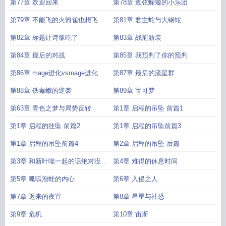
电子星璇呢
第77章 欢迎回来
第78章 颤弦蝾螈的小乐团
第79章 不能飞的火箭雀也想飞起
第81章 君主蛇与大钢蛇
来
第82章 标题让诗豫吃了
第83章 战前新装
第84章 最后的对战
第85章 我预判了你的预判
第86章 mage进化vsmage进化
第87章 最后的流星群
第88章 铁毒蛾的逆袭
第89章 宝可梦
第63章 青色之梦与局势反转
第1章 启程的吊坠 前篇1
第1章 启程的挂坠 前篇2
第1章 启程的吊坠前篇3
第1章 启程的吊坠前篇4
第2章 启程的吊坠 后篇
第3章 和新叶喵一起的话绝对没问
第4章 难得的休息时间
题
第5章 呱呱泡蛙的内心
第6章 入侵之人
第7章 迟来的夜宵
第8章 星星与社恐
第9章 危机
第10章 宙斯