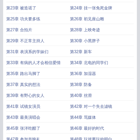
第23章 被造谣了
第24章 挂一张免死金牌
第25章 功夫要多练
第26章 初见座山雕
第27章 合拍片
第28章 上映奇迹
第29章 不正常主持人
第30章 小黑胖子
第31章 表演系的学妹们
第32章 新车
第33章 有病的人才会相信爱情
第34章 北电的同学们
第35章 路出马脚了
第36章 加湿器
第37章 真实的想法
第38章 防备
第39章 有野心的女人
第40章 丝滑
第41章 试镜女演员
第42章 对一个失去滤镜
第43章 最美演唱会
第44章 骂媒体
第45章 张洋吃醋了
第46章 最好的时代
第47章 参加首映礼
第48章 玩就要玩的明白