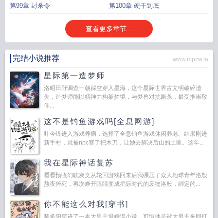
第99章 封杀令
第100章 硬干到底
查看更多章节...
完结小说推荐
www.mpzw.la
星际第一造梦师
洛昭田野调查一朝踩空穿入星海，这个星际世界古文明破碎遗
失，造梦师能以精神力构架梦境，与梦兽对抗厮杀，最受推崇敬
仰...
这不是钓鱼游戏吗[全息网游]
叶今银进入游戏养病，选择了全息钓鱼游戏休闲养老。结果刚进
新手村，就被npc塞了把木刀，让她去解决后山的土匪。这年...
我在星际神话复苏
看看预收幻耽爽文从轮回游戏回来后我碾压了众人地球青年洛殷
熬夜猝死，再次睁开眼睛变成星际时代的废物洛殷，绑定的...
你不能这么对我[穿书]
黎多阳穿进了一本大男主退婚流小说。可惜他是被大男主来回打