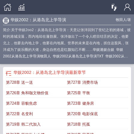
华娱2002：从港岛北上学导演
牧田人
/著
简介:关于华娱2oo2：从港岛北上学导演：天意让张洋回到了世纪之初的港城，彼
时的港城没落，而内地却在蓬勃展。张洋做出了一个令人瞠目结舌的决定，他要
北上，他要去内地上学，他要在内地展。世界的未来是在内地，抓住这股风，张
洋成为了娱乐圈的大佬，身边自然也是红颜知己不断……
华娱港娱台娱
华娱
2002从港岛北上学导演牧田人
华娱2002从港岛北上学导演TXT
华娱2002从港
岛北上学导演牧
华娱2002从港岛北上学导演在线阅读
华娱2002从港岛北上学导
演最新章节
牧田人
从港娱开始
华娱2002从港岛北上学导演百度分享
华娱2002
华娱2002：从港岛北上学导演
最新章节
从港岛北上学导演女主多有谁
华娱2002从港岛北上学导演牧田人免费
华娱2002
第728章 送一送
第727章 消费市场
从港岛北上学导演张洋
华娱2002从港岛北上学导演
华娱港娱乐
华娱2002从港
岛北上学导演三八
第726章 角和咖文物价值
第725章 平衡
第724章 容貌焦虑
第723章 健身房
第722章 名变利
第720章 电影保底
第719章 韩二代加入
第718章 托孤