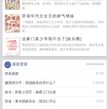
脸的那号人物。原书里，他和男主从小就订了娃娃亲，前期图
谋...
穿成年代文女主的娇气继妹
一觉醒来，林冉穿到了七十年代，成了工程师宋伟的继女。宋伟
表面上对继女比亲生女儿还好，把继女养得十指不沾阳春水，
娇...
这豪门真少爷我不当了[娱乐圈]
季晏穿进过三场真假少爷大战斗他当真少爷的时候，假少爷天真
无邪是团宠，最终继承家业，真少爷凄凉死去他当假...
最新更新
www.mpzw.la
绝色寡嫂
李六郎
嫌我穷分手，我成曲圣你哭什么？
千里孤魂
娱乐：奶爸上综艺，杨蜜上门认崽
兰馨予
官途：事关国家安全，我当仁不让
七友吖