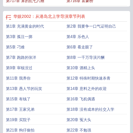
第717章 算的乱七八糟
第716章 富豪榜
华娱2002：从港岛北上学导演
章节列表
第1章 充满黄金的时代
第2章 我要争一口气证明自己
第3章 孤注一掷
第4章 乐色人
第5章 刁难
第6章 看走眼了
第7章 跑路的张洋
第8章 一千万导演片酬
第9章 审核没过
第10章 酒精上头
第11章 我养你
第12章 特殊时期快速杀青
第13章 愚人节的玩笑
第14章 意料之外的欢迎
第15章 有钱了
第16章 飞机偶遇
第17章 王家兄弟
第18章 没有成本的社交入学
第19章 买院子
第20章 冤大头
第21章 狗仔偷拍
第22章 不勉强