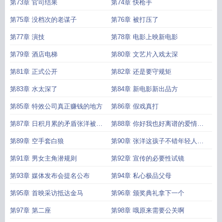
第73章 官司结果
第74章 快枪手
第75章 没档次的老谋子
第76章 被打压了
第77章 演技
第78章 电影上映新电影
第79章 酒店电梯
第80章 文艺片入戏太深
第81章 正式公开
第82章 还是要守规矩
第83章 水太深了
第84章 新电影新出品方
第85章 特效公司真正赚钱的地方
第86章 假戏真打
第87章 日积月累的矛盾张洋被封
第88章 你好我也好离谱的爱情故
杀
事
第89章 空手套白狼
第90章 张洋这孩子不错年轻人的
迷失
第91章 男女主角潜规则
第92章 宣传的必要性试镜
第93章 媒体发布会提名公布
第94章 私心极品父母
第95章 首映采访抵达金马
第96章 颁奖典礼拿下一个
第97章 第二座
第98章 哦原来需要公关啊