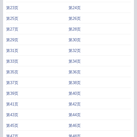
第23页
第24页
第25页
第26页
第27页
第28页
第29页
第30页
第31页
第32页
第33页
第34页
第35页
第36页
第37页
第38页
第39页
第40页
第41页
第42页
第43页
第44页
第45页
第46页
第47页
第48页