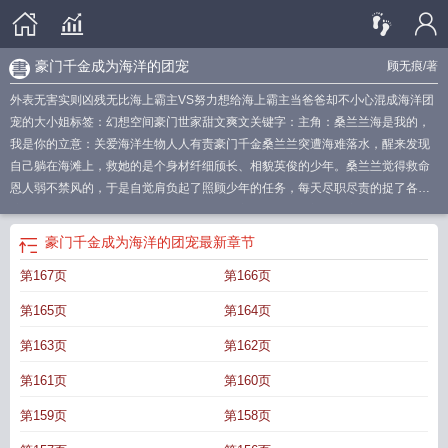
豪门千金成为海洋的团宠
顾无痕
/著
外表无害实则凶残无比海上霸主VS努力想给海上霸主当爸爸却不小心混成海洋团
宠的大小姐标签：幻想空间豪门世家甜文爽文关键字：主角：桑兰兰海是我的，
我是你的立意：关爱海洋生物人人有责豪门千金桑兰兰突遭海难落水，醒来发现
自己躺在海滩上，救她的是个身材纤细颀长、相貌英俊的少年。桑兰兰觉得救命
恩人弱不禁风的，于是自觉肩负起了照顾少年的任务，每天尽职尽责的捉了各种
螃蟹和小鱼小虾回来喂少年，甚至还想给对方当爸爸。
豪门千金穿成了海洋团
宠
豪门千金成了海洋团宠格格党
豪门千金变成海洋团宠
豪门千金成了海洋团宠
豪门千金成为海洋的团宠
最新章节
txy
豪门千金是团宠
豪门千金成了海洋团宠txt
豪门千金穿成海洋团宠
豪门千金
第167页
第166页
成了海洋团宠百度
豪门千金成了海洋团宠 顾无痕
豪门千金成了海洋团宠 作者顾
无痕
豪门千金成了海洋团宠TXT
豪门千金成了海洋团宠全文免费阅读
豪门千金
第165页
第164页
成了海洋团宠团宠
豪门千金成了海洋团宠 百度
豪门千金团宠
豪门千金成了海
洋团宠免费阅读
豪门千金成为海洋的团宠
豪门千金成了海王团宠
豪门千金成了
第163页
第162页
海洋的团宠
第161页
第160页
第159页
第158页