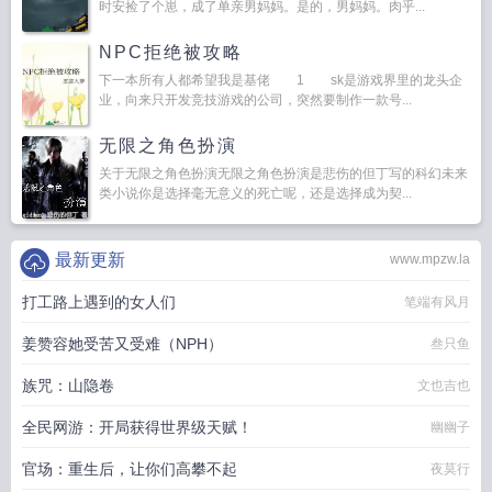
时安捡了个崽，成了单亲男妈妈。是的，男妈妈。肉乎...
NPC拒绝被攻略
下一本所有人都希望我是基佬 1 sk是游戏界里的龙头企
业，向来只开发竞技游戏的公司，突然要制作一款号...
无限之角色扮演
关于无限之角色扮演无限之角色扮演是悲伤的但丁写的科幻未来
类小说你是选择毫无意义的死亡呢，还是选择成为契...
最新更新
www.mpzw.la
打工路上遇到的女人们
笔端有风月
姜赞容她受苦又受难（NPH）
叁只鱼
族咒：山隐卷
文也吉也
全民网游：开局获得世界级天赋！
幽幽子
官场：重生后，让你们高攀不起
夜莫行