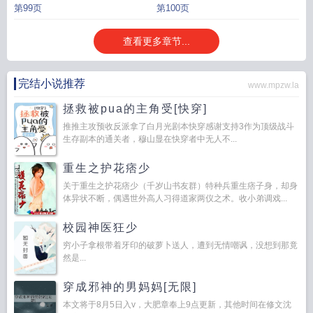
第99页
第100页
查看更多章节...
完结小说推荐
www.mpzw.la
拯救被pua的主角受[快穿]
推推主攻预收反派拿了白月光剧本快穿感谢支持3作为顶级战斗
生存副本的通关者，穆山显在快穿者中无人不...
重生之护花痞少
关于重生之护花痞少（千岁山书友群）特种兵重生痞子身，却身
体异状不断，偶遇世外高人习得道家两仪之术。收小弟调戏...
校园神医狂少
穷小子拿根带着牙印的破萝卜送人，遭到无情嘲讽，没想到那竟
然是...
穿成邪神的男妈妈[无限]
本文将于8月5日入v，大肥章奉上9点更新，其他时间在修文沈