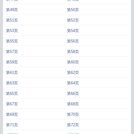
第49页
第50页
第51页
第52页
第53页
第54页
第55页
第56页
第57页
第58页
第59页
第60页
第61页
第62页
第63页
第64页
第65页
第66页
第67页
第68页
第69页
第70页
第71页
第72页