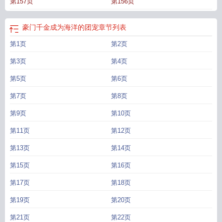
第157页
第156页
豪门千金成为海洋的团宠
章节列表
第1页
第2页
第3页
第4页
第5页
第6页
第7页
第8页
第9页
第10页
第11页
第12页
第13页
第14页
第15页
第16页
第17页
第18页
第19页
第20页
第21页
第22页