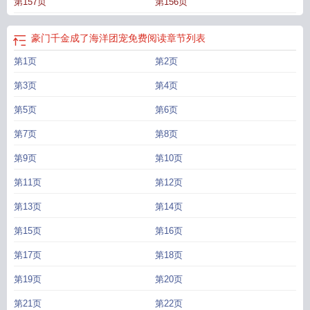
第157页
第156页
豪门千金成了海洋团宠免费阅读
章节列表
第1页
第2页
第3页
第4页
第5页
第6页
第7页
第8页
第9页
第10页
第11页
第12页
第13页
第14页
第15页
第16页
第17页
第18页
第19页
第20页
第21页
第22页