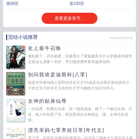
第99页
第100页
查看更多章节...
完结小说推荐
www.mpzw.la
史上最牛召唤
媳妇跑了，武功被废，还被逐出了家族嫡系为什么穿越者的身世
总是这么凄惨？幸好，哥们随身携带着穿越者福利...
别问我谁是迪斯科[八零]
就是穷外表纯情心思野的语言天才VS就是玩企图长期包装穷小
子的北京大妞本文又名粉红大亨与她的大知识分籽儿...
女神的贴身仙尊
一代仙尊，刚重生归来，就一顿美滋滋，救下一个极品女神。只
是，救人时却受了伤，然后昏倒在女神身边，嗯，女神当时是
昏...
漂亮亲妈七零养娃日常[年代文]
想了想，还是把19章的结尾最后一句话改了预收文九零反派大佬