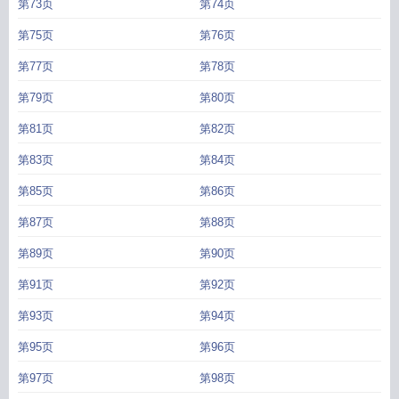
第73页
第74页
第75页
第76页
第77页
第78页
第79页
第80页
第81页
第82页
第83页
第84页
第85页
第86页
第87页
第88页
第89页
第90页
第91页
第92页
第93页
第94页
第95页
第96页
第97页
第98页