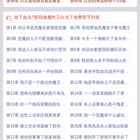
第96章 白云溪现身首都实验室这
第95章 白辰到来连秒两个SS级青
一战胜
城的天
放下血仇?那我逢魔时王白当了免费
章节列表
第1章 你父亲是恶魔全家都是恶魔
第2章 系统降临恶魔老子要当魔王
第3章 恶魔的儿子不配觉醒觉醒二
第4章 今天一个都跑不了多年的冤
阶时王
屈侮辱开
第5章 我这人心善见不得你们受苦
第6章 你说你要废我双腿区区加速
就这啊
第7章 猎杀时刻开始了可惜你不是
第8章 既然那么舍不得那就让你们
W
都下去陪他
第9章 没有回头路从一开始我就没
第10章 屠杀学院血流成河不留活
想过要回头
口
第11章 我只是一个路过的魔王给
第12章 他是帝骑的儿子是恶魔快
我记好了
杀了他
第13章 恩将仇报哪来的恩只有仇
第14章 一一清算谁都跑不了青城
要乱了
第15章 好一个德高望重的院长白
第16章 杀人还要诛心真不愧是魔
云溪被送往
王
第17章 这世上没有比我更有爱心
第18章 我一个恶魔讲什么诚信去
的假面骑士了
哪陈家
第19章 骑士安全局震麻了联邦又
第20章 夜黑风高杀人夜抵达陈家
出恶魔了
第21章 就你想要屠了陈家就我今
第22章 都到齐了那我可要开杀了