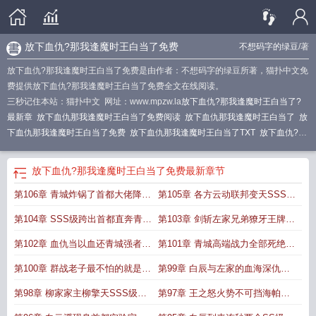
放下血仇?那我逢魔时王白当了免费
不想码字的绿豆
/著
放下血仇?那我逢魔时王白当了免费是由作者：不想码字的绿豆所著，猫扑中文免
费提供放下血仇?那我逢魔时王白当了免费全文在线阅读。
三秒记住本站：猫扑中文 网址：www.mpzw.la
放下血仇?那我逢魔时王白当了?
最新章
放下血仇那我逢魔时王白当了免费阅读
放下血仇那我逢魔时王白当了
放
下血仇那我逢魔时王白当了免费
放下血仇那我逢魔时王白当了TXT
放下血仇?那
我逢魔时王白当了?_
放下血仇?那我逢魔时王白当了?首页
放下血仇?那我逢魔
时王白当了笔趣阁
放下血仇?那我逢魔时王白当了?在线阅读
放下血仇?那我逢
放下血仇?那我逢魔时王白当了免费
最新章节
魔时王白当了免费
放下血仇?那我逢魔时王白当了?(1-134)作者绿豆大帝
放下血
第106章 青城炸锅了首都大佬降临
第105章 各方云动联邦变天SSS级
仇?那我逢魔时王白当了?免费
放下血仇?那我逢魔时王白当了?_绿豆大
白仓版
逢魔时王
放下血仇?那我逢魔时王白当了?(1-134)
放下血仇?那我逢魔时王白当
与柳擎
大佬
第104章 SSS级跨出首都直奔青城
第103章 剑斩左家兄弟獠牙王牌形
了?(1-373)
放下血仇那我逢魔时王白当了笔趣阁
放下血仇?那我逢魔时王白当
了?
骑士
白仓逢魔时王采访
放下血仇?那我逢魔时王白当了?笔趣阁
态不过
放下血仇那我逢
第102章 血仇当以血还青城强者全
第101章 青城高端战力全部死绝这
魔时王白当了免费观看
第章逢魔时王
放下血仇?那我逢魔时王白当了?绿豆大
部陨落
只是复第
第100章 群战老子最不怕的就是群
第99章 白辰与左家的血海深仇身
帝
放下血仇?那我逢魔时王白当了免费观看
漫威逢魔时王白辰
放下血仇?那我逢
魔时王白当了?章节列表
放下血仇?那我逢魔时王白当了?在线观看
放下血仇?那
战神明
份暴露恶
第98章 柳家家主柳擎天SSS级骑
第97章 王之怒火势不可挡海帕甲
我逢魔时王白当了?在线
放下血仇那我逢魔时王白当了 TXT
士埃伯尔
斗的武器