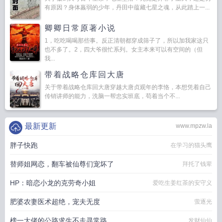
有原因？身体羸弱的少年，丹田中蕴藏七星之魂，从此踏上一...
卿卿日常原著小说
1，吃吃喝喝那些事。反正清朝都穿成筛子了，所以加我家这只
也不多了。2，四大爷很忙系列。女主本来可以有空间的（但
我...
带着战略仓库回大唐
关于带着战略仓库回大唐穿越大唐贞观年的李恪，本想凭着自己
传销讲师的能力，洗脑一帮忠实班底，苟着当个不...
最新更新
www.mpzw.la
胖子快跑
在学习的猫头鹰
替师姐网恋，翻车被仙尊们宠坏了
拜托了钱辈
HP：暗恋小龙的克劳奇小姐
爱吃生姜红茶的安守义
肥婆农妻医术超绝，宠夫无度
萤逐光
榜一大佬的公路求生不走寻常路
发财仙仙