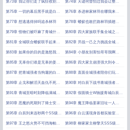
骑士这就
物杀进青
第73章 我让你们走了疯狂收割距
第74章 天谴何曾怕过我会让整座
离解锁逢
青城陷
第75章 一切的幕后黑手就是白辰
第76章 杀进林家林羽在哪我来取
林家之危
他人头了
第77章 想逃逃得掉吗追杀林羽
第78章 蝼蚁也敢拦路林羽插翅难
逃强破青
第79章 怪物们被吓麻了青城什么
第80章 四大家族联手集全城之力
时候出了这
合力对抗
第81章 全城联合蝼蚁联手起来就
第82章 开战一己之力挑战全城强
不是蝼蚁了
者先拿徐
第83章 如果你的目的是激怒我那
第84章 小朋友别害怕哥哥我啊是
你成功了
来杀你的
第85章 无辜你们谁是无辜的姜家
第86章 四大家主崩溃强大到令人
的债由
绝望的恶魔
第87章 把青城强者当狗遛的白辰
第88章 直面全城强者陪你们玩玩
杀个回马枪
还真以为
第89章 止戈和解滔天血仇不死不
第90章 对白辰下战书青城强者的
休不杀
愚蠢决定
第91章 青城至暗时刻降临满城混
第92章 假面骑士W驰援青城白辰
乱百姓聚
你们急着
第93章 恶魔的死期到了骑士安全
第94章 魔王降临姜家旧址一人单
局传奇强者
挑青城所有
第95章 白辰到来连秒两个SS级青
第96章 白云溪现身首都实验室这
城的天
一战胜
第97章 王之怒火势不可挡海帕甲
第98章 柳家家主柳擎天SSS级骑