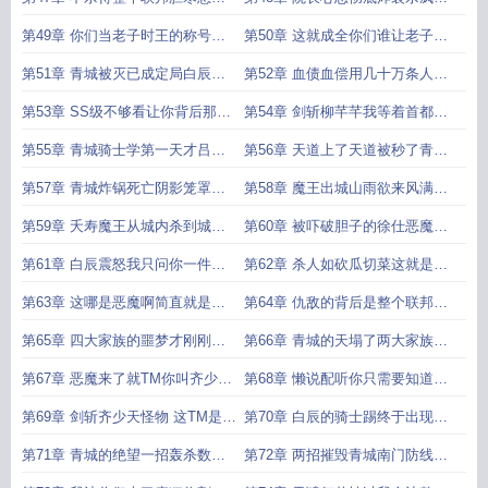
对得起你们
的恶魔恐
第49章 你们当老子时王的称号是
第50章 这就成全你们谁让老子是
自封的联手
最有爱心的
第51章 青城被灭已成定局白辰的
第52章 血债血偿用几十万条人命
仇恨加深
向联邦宣
第53章 SS级不够看让你背后那个
第54章 剑斩柳芊芊我等着首都
SSS
SSS级来青
第55章 青城骑士学第一天才吕天
第56章 天道上了天道被秒了青城
道
将不复存
第57章 青城炸锅死亡阴影笼罩全
第58章 魔王出城山雨欲来风满楼
城杀神到
青城民众
第59章 夭寿魔王从城内杀到城外
第60章 被吓破胆子的徐仕恶魔果
了四大家
然是白辰
第61章 白辰震怒我只问你一件事
第62章 杀人如砍瓜切菜这就是
我妹妹在
SSS级的实
第63章 这哪是恶魔啊简直就是行
第64章 仇敌的背后是整个联邦那
走在人间的
我就覆灭全
第65章 四大家族的噩梦才刚刚开
第66章 青城的天塌了两大家族震
始云溪
怒
第67章 恶魔来了就TM你叫齐少天
第68章 懒说配听你只需要知道今
啊
天是你的
第69章 剑斩齐少天怪物 这TM是我
第70章 白辰的骑士踢终于出现谁
们的友
说我最强的
第71章 青城的绝望一招轰杀数百
第72章 两招摧毁青城南门防线怪