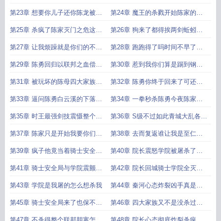
日陈家
第23章 想要你儿子还你陈龙被废
第24章 魔王的杀戮开始陈家的末
曝光陈
日降临
第25章 杀疯了陈家灭门之危这小
第26章 狗来了都得挨两剑蚯蚓都
子不是A
要竖着劈
第27章 让我烦躁就是你们的不对
第28章 跑跑得了吗时间不早了送
无情的砍
你们上
第29章 陈勇回归以联邦之血偿债
第30章 惹到我你们算是踢到钢板
不死不休
了凌辱陈
第31章 被玩坏的陈母四大家族齐
第32章 陈勇你终于回来了可还喜
家来人
欢我送你
第33章 逼问陈勇白云溪的下落魔
第34章 一拳秒杀陈勇今夜陈家成
王之威
为绝版
第35章 时王最强剑技震慑整个青
第36章 S级不过如此青城大乱各路
城复仇之
强者
第37章 陈家只是开始我要你们百
第38章 去而复返谁让我是至仁至
倍奉还
善的魔王呢
第39章 疯子他竟当着骑士安全局
第40章 院长震怒学院被屠杀了到
的面杀人
底谁干的
第41章 骑士安全局与学院震颤一
第42章 院长回城骑士学院全灭青
夜之间青
城将彻底
第43章 学院是我屠的怎么想杀我
第44章 秦河心态炸裂凶手真是白
辰
第45章 骑士安全局来了也保不住
第46章 四大家族又不是没杀过对
你我说的
整个青城
第47章 不杀得整个联邦胆寒怎么
第48章 院长心态彻底炸裂杀疯了