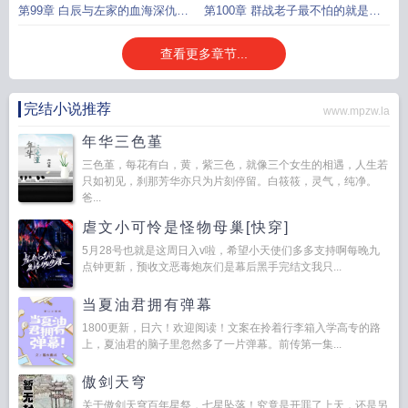
斗的武器
士埃伯尔
第99章 白辰与左家的血海深仇身
第100章 群战老子最不怕的就是群
份暴露恶
战神明
查看更多章节...
完结小说推荐
www.mpzw.la
年华三色堇
三色堇，每花有白，黄，紫三色，就像三个女生的相遇，人生若
只如初见，刹那芳华亦只为片刻停留。白筱筱，灵气，纯净。
爸...
虐文小可怜是怪物母巢[快穿]
5月28号也就是这周日入v啦，希望小天使们多多支持啊每晚九
点钟更新，预收文恶毒炮灰们是幕后黑手完结文我只...
当夏油君拥有弹幕
1800更新，日六！欢迎阅读！文案在拎着行李箱入学高专的路
上，夏油君的脑子里忽然多了一片弹幕。前传第一集...
傲剑天穹
关于傲剑天穹百年星祭，七星坠落！究竟是开罪了上天，还是另