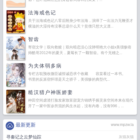
法海戒色记
关于法海戒色记八零后附身少年法海，演绎了一出法力无鞭歪才
横溢的大湿传奇没事总逆什么天？贫僧只想大义凛...
智齿
寄宿文学｜双向救赎｜双向暗恋没心没肺明艳大小姐x美强惨痞
帅酷哥2012年的夏天，夏莓长了一颗智齿。有个无稽之...
为夫体弱多病
专栏古耽预收微臣诚惶诚恐求个收藏 容棠看过一本书。
书里的反派宿怀璟是天之骄子，美强惨的典型代...
糙汉猎户神医娇妻
种田空间虐渣打脸发家致富甜宠方锦绣手握灵泉空间本来在现代
开了一家中医诊所混的风生水起，没有内卷，没有996，...
最新更新
www.mpzw.la
寻秦记之云梦仙踪
灰猫灰猫