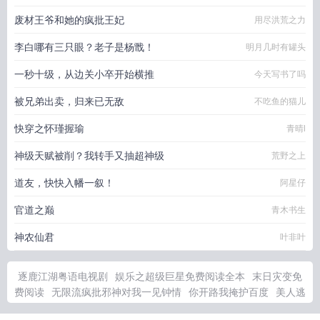
废材王爷和她的疯批王妃
用尽洪荒之力
李白哪有三只眼？老子是杨戬！
明月几时有罐头
一秒十级，从边关小卒开始横推
今天写书了吗
被兄弟出卖，归来已无敌
不吃鱼的猫儿
快穿之怀瑾握瑜
青晴l
神级天赋被削？我转手又抽超神级
荒野之上
道友，快快入幡一叙！
阿星仔
官道之巅
青木书生
神农仙君
叶非叶
逐鹿江湖粤语电视剧
娱乐之超级巨星免费阅读全本
末日灾变免
费阅读
无限流疯批邪神对我一见钟情
你开路我掩护百度
美人逃
婚后被训日常 在线阅读
扶弟魔该不该离婚
熊猫成功
霸道总裁