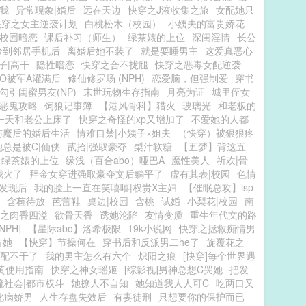
我
异常现象|婚后
远在天边
快穿之J液收集之旅
女配她只
快穿之女主逆袭计划
白桃松木（校园）
小姨夫的富贵娇花
|校园暗恋
课后补习（师生）
绿茶婊的上位
深闺淫情
长公
捡到邻居手机后
离婚后她不装了
就是要睡男主
这爱真恶心
子|高干
隐性暗恋
快穿之合不拢腿
快穿之恶毒女配逆袭
O被军A灌满后
修仙修罗场 (NPH)
恋爱脑，但强制爱
穿书
勾引闺蜜男友(NP)
末世玩物生存指南
月亮为证
城里侄女
恶鬼攻略
饲狼记事簿
【港风骨科】猎火
玻璃光
和老板的
一天和老公上床了
快穿之奇怪的xp又增加了
不爱她的人都
与魔后的婚后生活
情难自禁|小姨子×姐夫
（快穿）被狠狠疼
总是被C|仙侠
贰拾|强取豪夺
梨汁软糖
【五梦】背这五
绿茶婊的上位
缘浅（百合abo）哑巴A
魔性美人
祈欢|骨
我火了
拜金女穿进强取豪夺文后躺平了
虚有其表|校园
色情
发现后
我的脸上一直在笑嘻嘻|权贵X主妇
【催眠总攻】lsp
含苞待放
芭蕾鞋
桌边|校园
含桃
试婚
小梨花|校园
南
之肉香四溢
欲骨天香
诱她沦陷
友情变质
重生年代文的路
PH]
【星际abo】洛希极限
19k小说网
快穿之拯救痴情男
占她
【快穿】节操何在
穿书后和反派男二he了
旋覆花之
配不干了
我的男主怎么有六个
炽阳之痕
[快穿]每个世界遇
黄使用指南
快穿之神女瑶姬
[综影视]男神总想C哭她
把发
流社会|都市权斗
她撩人不自知
她知道我人人可C
吃两口又
化病娇男
人生存盘失效后
有妻徒刑
只想要你的保护而已