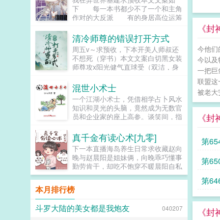
出家门...
全力想要抓住她的时候她却朝他甜甜
下 每一本书都少不了一个和主角
一笑，说道我抓到你啦！你给你赔罪
作对的大反派 有的身居高位运筹
就是了。面前的少女出落得亭亭玉
帷幄将主角玩弄于手掌之中。 有
《封
立，湿漉漉的杏眼望着他，眼下是一
的智力超群，随意可以造就一场灾
清冷师尊的错误打开方式
颗显眼殷红的小痣。少年喉结动了
难 有的善于伪装，表面与主...
今他们
周五v～求预收，下本开美人师叔还
动，拢在袖中的手紧了紧，状似平静
不想死（穿书）本文文案白切黑女装
的看着她如何赔罪？少女白嫩的一张
今以及
师尊攻x阳光健气直球受（双洁，身
小脸皱成一团，透着淡淡的红晕，结
一把巨
心双洁）林安穿书了，成了原文里渣
结巴巴开口我把我赔给你好不好话
联盟这
攻的倒霉儿子。书里的渣攻是魔尊，
落，少年顿时眸色一深，清冷的薄唇
混世小术士
被老大
生平最好美色，被他辣手摧花的美人
就覆了上去。我等这一日，许久
一个江湖小术士，凭借相学占卜风水
不计...
了。...
知识和灵光的头脑，竟然成为无数官
《封
员和企业家的座上高参。谈笑间，指
点仕途，掌控理财，破解迷局，令无
数人俯首帖耳，小术士混...
真千金有读心术[九零]
第6
下一本直播海岛养生日常求收藏赵向
晚与赵晨阳是姐妹俩，向晚乖巧懂事
第6
勤劳肯干，却吃不饱穿不暖晨阳自私
小气好吃懒做，却得到父母偏爱。村
第6
里人都摇头造孽哦，这么偏心！意外
本月排行榜
被雷劈，赵向晚有了读心...
斗罗大陆的美女都是我炮友
040207
《封