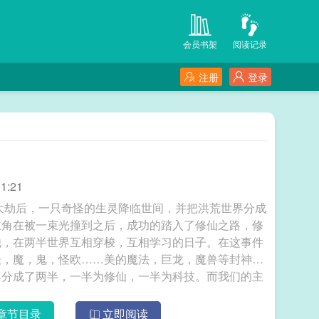
会员书架
阅读记录
注册
登录
1:21
大劫后，一只奇怪的生灵降临世间，并把洪荒世界分成
主角在被一束光撞到之后，成功的踏入了修仙之路，修
他，在两半世界互相穿梭，互相学习的日子。在这事件
妖，魔，鬼，怪欧……美的魔法，巨龙，魔兽等封神大
界分成了两半，一半为修仙，一半为科技。而我们的主
路，修仙之路当中，他遇见了很多很多的人，书写了
在这事件当中，有很多神奇的魔法，比如华夏的修仙，
章节目录
立即阅读