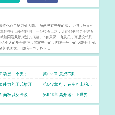
等等……。是在这个事件当中有很多神奇的东西，比如
无法解释完，（请移到本书内容观看）谢谢！！（为爱
更满2oo万字，我不停。我誓。）等……。是在这个
很多。本书涉及内容有点多，这里无法解释完，（请移
最终化作了这万仙大阵。 虽然没有当年的威力，但是放在如
，世界被分成了两半
笼罩住整个山头的同时，一位骑着巨龙，身穿铠甲的男子握着
就如同岩浆流淌过的痕迹。 “有意思，有意思，真是没想到，
而这个人的身份也正是黑雾当中的，四骑士当中的龙骑士！ 他
他国家。 嗷呜一声，身下...
2章 确是一个天才
第651章 意想不到
8章 能力的正式放开
第647章 行走在空间上的道
路
4章 面板以及等级
第643章 离开返回正世界