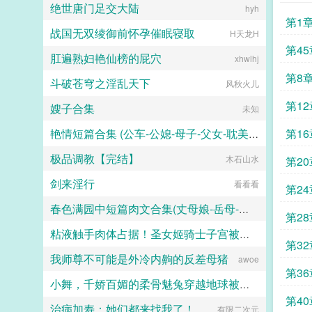
绝世唐门足交大陆
hyh
第1
战国无双绫御前怀孕催眠寝取
H天龙H
第4
肛遍熟妇艳仙榜的屁穴
xhwlhj
第8
斗破苍穹之淫乱天下
风秋火儿
尼
第1
嫂子合集
未知
第1
艳情短篇合集 (公车-公媳-母子-父女-耽美-高辣-肉文-强奸)
极品调教【完结】
艳情短篇合集
木石山水
第2
剑来淫行
看看看
第2
春色满园中短篇肉文合集(丈母娘-岳母-妈妈-嫂嫂-乱伦)
第2
粘液触手肉体占据！圣女姬骑士子宫被改造成淫穴肉巢，在忠犬面前被肏成常时绝顶的怀孕母胎！
夕曦
第3
我师尊不可能是外冷内齁的反差母猪
煌星铃天闪
awoe
第36
小舞，千娇百媚的柔骨魅兔穿越地球被巨根正太降服，沦陷小男孩胯下的绝美人妻
第40
治病加寿：她们都来找我了！
有限二次元
雪月樱