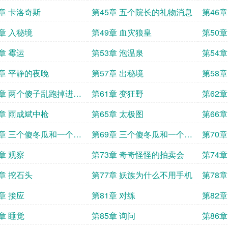
4章 卡洛奇斯
第45章 五个院长的礼物消息
第46章
8章 入秘境
第49章 血灾狼皇
第50
章 霉运
第53章 泡温泉
第54章
6章 平静的夜晚
第57章 出秘境
第58
0章 两个傻子乱跑掉进洞
第61章 变狂野
第62
4章 雨成斌中枪
第65章 太极图
第66
8章 三个傻冬瓜和一个大
第69章 三个傻冬瓜和一个大
第70
1
忽悠2
章 观察
第73章 奇奇怪怪的拍卖会
第74
6章 挖石头
第77章 妖族为什么不用手机
第78章
章 接应
第81章 对练
第82
章 睡觉
第85章 询问
第86章