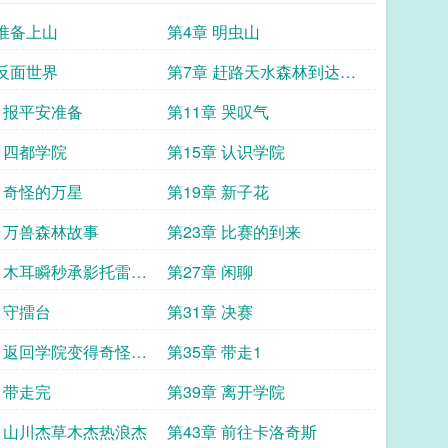
 准备上山
第4章 明虫山
 反面世界
第7章 赶路天水森林到达联
盟
章 报平安准备
第11章 哭叹气
章 四都学院
第15章 认识学院
章 奇怪的万星
第19章 新子花
章 万兽森林故事
第23章 比赛的到来
章 木耳瞬秒承影托雷失
第27章 闲聊
 守擂台
第31章 决赛
章 返回学院变得奇怪的
第35章 带走1
 带走完
第39章 离开学院
章 山川杰草木杰热浪杰
第43章 前往卡洛奇斯