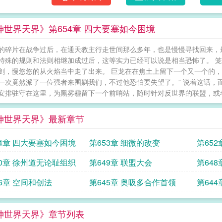
妖，魔，鬼，怪欧……美的魔法，巨龙，魔兽
英灵，以及很多。本书涉及内容有点多，这里
神世界天界》第654章 四大要塞如今困境
电，希望大家能接受，我也不确定第一次。干不
事件当中有很多神奇的东西，比如英灵，以及
的碎片在战争过后，在通天教主行走世间那么多年，也是慢慢寻找回来，
到本书内容观看）谢谢！！ 封神之后
特殊的规则和法则相继加成过后，这等实力已经可以说是相当恐怖了。 
剑，慢悠悠的从火焰当中走了出来。 巨龙在在焦土上留下一个又一个的，
一次竟然派了一位强者来围剿我们，不过他恐怕要失望了。” 说着这话，
安排驻守在这里，为黑雾霾留下一个前哨站，随时针对反世界的联盟，或者其
神世界天界》最新章节
54章 四大要塞如今困境
第653章 细微的改变
第65
50章 徐州道无论耻组织
第649章 联盟大会
第64
46章 空间和创法
第645章 奥吸多合作首领
第64
神世界天界》章节列表