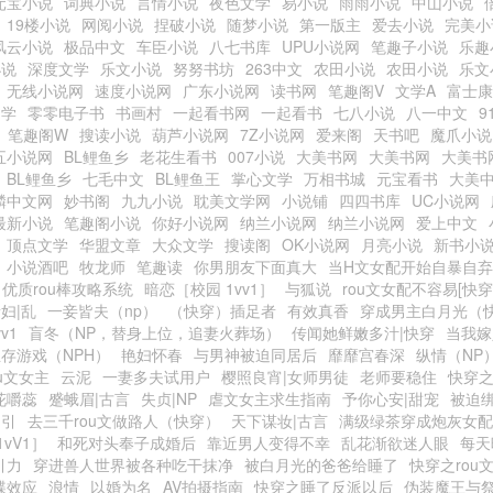
元宝小说
词典小说
言情小说
夜色文学
易小说
雨雨小说
中山小说
19楼小说
网阅小说
捏破小说
随梦小说
第一版主
爱去小说
完美小
风云小说
极品中文
车臣小说
八七书库
UPU小说网
笔趣子小说
乐趣
小说
深度文学
乐文小说
努努书坊
263中文
农田小说
农田小说
乐文
无线小说网
速度小说网
广东小说网
读书网
笔趣阁V
文学A
富士康
文学
零零电子书
书画村
一起看书网
一起看书
七八小说
八一中文
9
笔趣阁W
搜读小说
葫芦小说网
7Z小说网
爱来阁
天书吧
魔爪小说
五小说网
BL鲤鱼乡
老花生看书
007小说
大美书网
大美书网
大美书
BL鲤鱼乡
七毛中文
BL鲤鱼王
掌心文学
万相书城
元宝看书
大美
麟中文网
妙书阁
九九小说
耽美文学网
小说铺
四四书库
UC小说网
最新小说
笔趣阁小说
你好小说网
纳兰小说网
纳兰小说网
爱上中文
顶点文学
华盟文章
大众文学
搜读阁
OK小说网
月亮小说
新书小
小说酒吧
牧龙师
笔趣读
你男朋友下面真大
当H文女配开始自暴自弃
优质rou棒攻略系统
暗恋［校园 1vv1］
与狐说
rou文女配不容易[快穿
妇|乱
一妾皆夫（np）
（快穿）插足者
有效真香
穿成男主白月光（快
v1
盲冬（NP，替身上位，追妻火葬场）
传闻她鲜嫩多汁|快穿
当我嫁
存游戏（NPH）
艳妇怀春
与男神被迫同居后
靡靡宫春深
纵情（NP
u文女主
云泥
一妻多夫试用户
樱照良宵|女师男徒
老师要稳住
快穿
花嚼蕊
蹙蛾眉|古言
失贞|NP
虐文女主求生指南
予你心安|甜宠
被迫
勾引
去三千rou文做路人（快穿）
天下谋妆|古言
满级绿茶穿成炮灰女配
vV1］
和死对头奉子成婚后
靠近男人变得不幸
乱花渐欲迷人眼
每天
引力
穿进兽人世界被各种吃干抹净
被白月光的爸爸给睡了
快穿之rou
蝶效应
浪情
以婚为名
AV拍摄指南
快穿之睡了反派以后
伪装魔王与