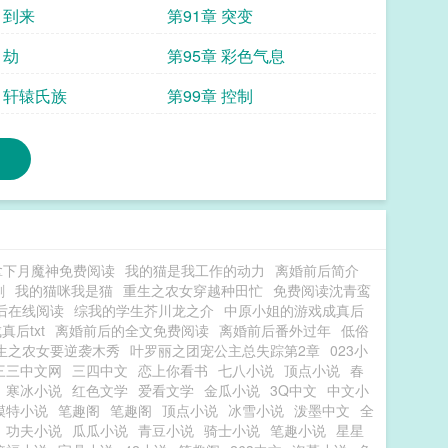
 到来
第91章 突变
 劫
第95章 彩色气息
章 轩辕氏族
第99章 控制
拿下月魔神免费阅读
我的猫是我工作的动力
离婚前后简介
剧
我的猫咪我是猫
重生之农女穿越种田忙
免费阅读沈青鸾
后在线阅读
综我的学生芥川龙之介
中原小姐的游戏成真后
后txt
离婚前后的全文免费阅读
离婚前后番外过年
低俗
生之农女要逆袭木秀
叶罗丽之团宠公主总失踪第2章
023小
三三中文网
三四中文
恋上你看书
七八小说
顶点小说
春
寒冰小说
红色文学
爱看文学
金瓜小说
3Q中文
中文小
模特小说
笔趣阁
笔趣阁
顶点小说
冰雪小说
泼墨中文
全
功夫小说
瓜瓜小说
青豆小说
骑士小说
笔趣小说
星星