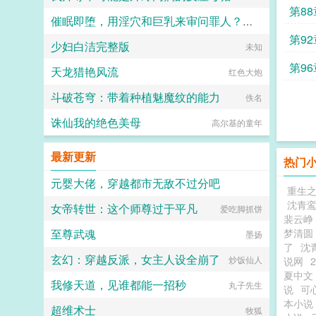
第8
催眠即堕，用淫穴和巨乳来审问罪人？帝国最高贵的公主与女元帅沦为猥琐男爵的便器
第9
少妇白洁完整版
天野闪绮星
未知
第9
天龙猎艳风流
红色大炮
斗破苍穹：带着种植魅魔纹的能力
佚名
诛仙我的绝色美母
高尔基的童年
最新更新
热门
元婴大佬，穿越都市无敌不过分吧
重生
沈青
女帝转世：这个师尊过于平凡
街头卖报人员
爱吃脚抓饼
裴云峥
至尊武魂
梦清圆
墨扬
了
沈
玄幻：穿越反派，女主人设全崩了
炒饭仙人
说网
夏中文
我修天道，见谁都能一招秒
丸子先生
说
可
本小说
超维术士
牧狐