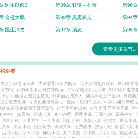
8章 医生以前3
第89章 轩辕－苍青
第90章
2章 金翅大鹏
第93章 黑雾暴走
第94章
6章 医生消失
第97章 消息
第98
查看更多章节...
小说标签
之农女不好惹无弹窗
沈青棠裴珩全文阅读
叶罗丽团宠默观影
神印开局
鸾裴书珩
我的学生不太对在线阅读
将军穿越现代买大米
24个比利电视
叶罗丽仙境团宠公主情儿
叶罗丽团宠万人
幽冥神君是什么神
离婚前
 全文免费阅读
今天也要攻略兽世
低俗一般指什么人
中原小姐的游戏成真
青妩裴玄寂免费阅读最新章节
过气明星的出路
神印之开局俘获圣采
重
263中文
22看书
穿越小说
00小说网
吾爱小说
三藏小说
看书中文
帝国小说
读者文学
一号小说
福利小说
哥哥小说
雅尔文
瓜瓜小说
心文学
王者小说
悟空追书
玛雅文学
免费看书
搜读小说
联盟小说
山河小说
冰冰小说
神话小说
九二书苑
四书库
六四小说
顶点小说