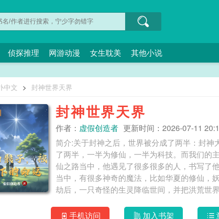
侦探推理
网游动漫
女生耽美
其他小说
扑中文
>
封神世界天界
封神世界天界
作者：
虚假创造者
更新时间：2026-07-11 20:1
简介:关于封神之后，世界被分成了两半：封神
了两半，一半为修仙，一半为科技。而我们的
仙之路当中，他遇见了很多很多的人，书写了
当中，有很多神奇的魔法，比如华夏的修仙，
劫后，一只奇怪的生灵降临世间，并把洪荒世
角在被一束光撞到之后，成功的踏入了修仙之
他，在两半世界互相穿梭，互相学习的日子。
手机访问
加入书架