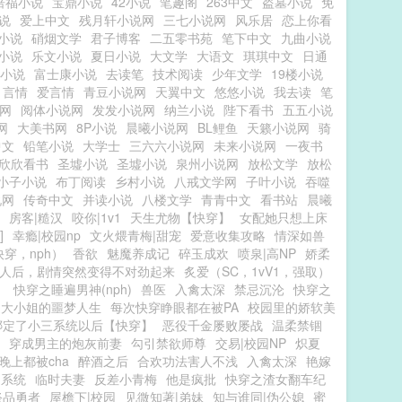
倍福小说
宝鼎小说
42小说
笔趣阁
263中文
盗墓小说
免
说
爱上中文
残月轩小说网
三七小说网
风乐居
恋上你看
小说
硝烟文学
君子博客
二五零书苑
笔下中文
九曲小说
小说
乐文小说
夏日小说
大文学
大语文
琪琪中文
日通
小说
富士康小说
去读笔
技术阅读
少年文学
19楼小说
1言情
爱言情
青豆小说网
天翼中文
悠悠小说
我去读
笔
网
阅体小说网
发发小说网
纳兰小说
陛下看书
五五小说
网
大美书网
8P小说
晨曦小说网
BL鲤鱼
天籁小说网
骑
中文
铅笔小说
大学士
三六六小说网
未来小说网
一夜书
欣欣看书
圣墟小说
圣墟小说
泉州小说网
放松文学
放松
小子小说
布丁阅读
乡村小说
八戒文学网
子叶小说
吞噬
说网
传奇中文
并读小说
八楼文学
青青中文
看书站
晨曦
房客|糙汉
咬你|1v1
天生尤物【快穿】
女配她只想上床
]
幸瘾|校园np
文火煨青梅|甜宠
爱意收集攻略
情深如兽
穿，nph）
香欲
魅魔养成记
碎玉成欢
喷泉|高NP
娇柔
人后，剧情突然变得不对劲起来
炙爱（SC，1vV1，强取）
）
快穿之睡遍男神(nph)
兽医
入禽太深
禁忌沉沦
快穿之
之大小姐的噩梦人生
每次快穿睁眼都在被PA
校园里的娇软美
绑定了小三系统以后【快穿】
恶役千金屡败屡战
温柔禁锢
穿成男主的炮灰前妻
勾引禁欲师尊
交易|校园NP
炽夏
晚上都被cha
醉酒之后
合欢功法害人不浅
入禽太深
艳嫁
文系统
临时夫妻
反差小青梅
他是疯批
快穿之渣女翻车纪
祭品勇者
屋檐下|校园
见微知著|弟妹
知与谁同|伪公媳
蜜