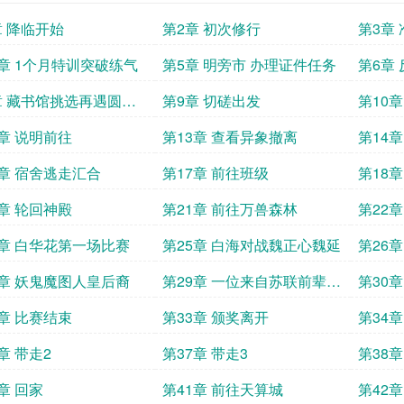
章 降临开始
第2章 初次修行
第3章
5章 1个月特训突破练气
第5章 明旁市 办理证件任务
第6章
章 藏书馆挑选再遇圆佐
第9章 切磋出发
第10
2章 说明前往
第13章 查看异象撤离
第14
6章 宿舍逃走汇合
第17章 前往班级
第18
0章 轮回神殿
第21章 前往万兽森林
第22
4章 白华花第一场比赛
第25章 白海对战魏正心魏延
第26
败
8章 妖鬼魔图人皇后裔
第29章 一位来自苏联前辈英
第30章
雄
2章 比赛结束
第33章 颁奖离开
第34
万星
章 带走2
第37章 带走3
第38章
章 回家
第41章 前往天算城
第42