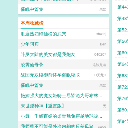
第4
催眠中篇集
未知
第4
本周收藏榜
第52
肛遍熟妇艳仙榜的屁穴
xhwlhj
第5
少年阿宾
Ben
第6
斗罗大陆的美女都是我炮友
040207
里
第6
凌霄仙母录
这波是啥
战国无双绫御前怀孕催眠寝取
第6
H天龙H
催眠中篇集
忽悠
未知
第72
艳媚强大的魔女姬骑士尽皆沦为哥布林肉畜??爆乳肥臀雌汁四溅的淫乱终末狂欢
第7
末世淫种神【重置版】
梦雨南兮
无
第80
小舞，千娇百媚的柔骨魅兔穿越地球被巨根正太降服，沦陷小男孩胯下的绝美人妻
第84
我师尊不可能是外冷内齁的反差母猪
雪月樱
awoe