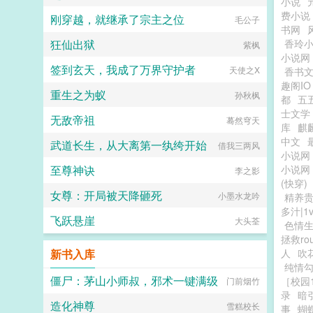
小说
费小说
刚穿越，就继承了宗主之位
毛公子
书网
狂仙出狱
香玲
紫枫
小说网
签到玄天，我成了万界守护者
天使之X
香书
趣阁IO
重生之为蚁
孙秋枫
都
五
士文学
无敌帝祖
蓦然穹天
库
麒
中文
武道长生，从大离第一纨绔开始
借我三两风
小说网
至尊神诀
小说网
李之影
(快穿)
女尊：开局被天降砸死
小墨水龙吟
精养贵
多汁|1v
飞跃悬崖
大头荃
色情生
拯救ro
新书入库
人
吹
纯情
僵尸：茅山小师叔，邪术一键满级
［校园1
门前烟竹
录
暗
造化神尊
雪糕校长
事
蝴