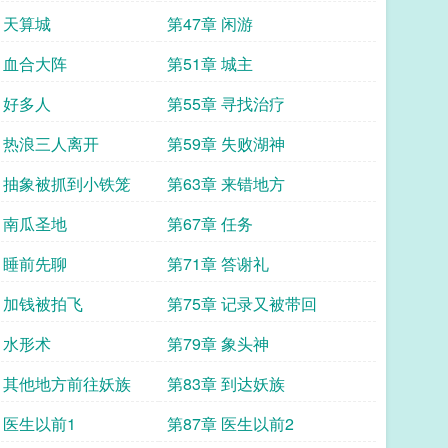
 天算城
第47章 闲游
章 血合大阵
第51章 城主
 好多人
第55章 寻找治疗
章 热浪三人离开
第59章 失败湖神
章 抽象被抓到小铁笼
第63章 来错地方
章 南瓜圣地
第67章 任务
章 睡前先聊
第71章 答谢礼
章 加钱被拍飞
第75章 记录又被带回
 水形术
第79章 象头神
章 其他地方前往妖族
第83章 到达妖族
 医生以前1
第87章 医生以前2