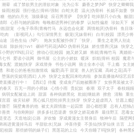
潮晕
成了禁欲男主的泄欲对象
沦为公车
麝香之梦|NP
快穿之卿卿我
燥雨|校园
强行侵占|骨科/强制
白蛇夫君
温火|伪骨科
长媳不如妻
奶糖
他的白月光
顶级暴徒
应召男菩萨
【快穿】吃掉那只小白兔
酸甜
情郎
心肝与她的舔狗
每晚都进男神们的春梦
认知性偏差
珍如天下
德|甜宠
小兔子乖乖|青梅竹马
永远也会化雾
两情相厌|伪骨科
鱼目珠
爱吃肉
（影视同人）勾引深情男主
极宠(兄妹骨科)
白羊|校园
漂亮少将
仙途
活色生仙（NP）
炮灰女配被扑倒了「快穿」
重生之老男人别走
叔叔
除妖传|1vv1
碾碎芍药花|ABO 伪骨科兄妹
娇生惯养|兄妹
快穿之
苏小野的YIN乱日记
撩动心弦|校园
她又娇又媚
将就|青梅竹马
离婚前
第七书
爱读小说网
御书屋
公主的小娇奴
暖床
炽焰|骨科 校园
魔君
毒女配
渡她|快穿
床戏替身
书包小说网
骑士全本小说
干上瘾
女主她
透
和老公的爸爸拍激情戏
偏爱|高干 甜宠
兽人的宝藏
高岭之花|高干
堕落的安妮塔|西幻 人外
快穿之女配回来吃肉啦
参加直播做AI综艺后
赞直播进行中！
【西幻】侍魔
变成丧尸后她被圈养了
女扮男装被太子
的春天
百无一用的小师妹
心情小雨
贵妃奴
春潮
双子太子
春枝嫋嫋
病弱女配被迫上岗
甜源
各种病娇黑化
欺姐|继姐弟
撩愈
清釉
重生
展宫眉
袚灾祛秽
黑心狐只想吃掉男主|快穿
快穿之趁虚而入
甘愿上瘾[N
啻微芒
隔壁禽兽的他
被丈夫跟情敌一起囚禁
甜心都想要
总有人想独
非善类
与你刚刚好
拼多多社恐逆袭
快穿之娇花难养
最佳野王
恶毒女
是变态
天造地设|公路
岁欢愉
穿成黄漫女主替身后
牧神午后
隔壁网
弟画进黄漫掉马后
半甜欲水|兄妹
冲喜侍妾
不羡仙|快穿仙侠 古言
上
呢|校园
那些娇弱的婊子们
黑莲花的上位
今天你睡了吗[快穿]
各种黑