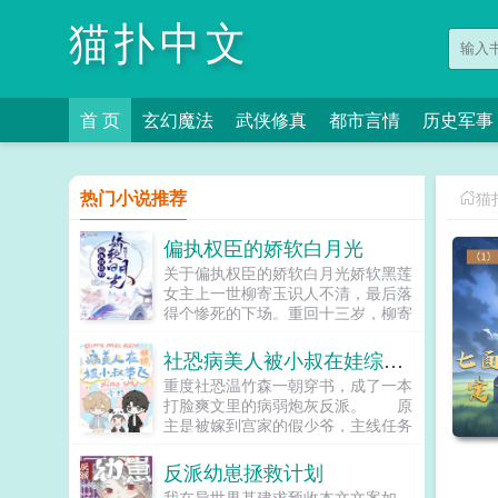
猫扑中文
首 页
玄幻魔法
武侠修真
都市言情
历史军事
热门小说推荐
猫
偏执权臣的娇软白月光
关于偏执权臣的娇软白月光娇软黑莲
女主上一世柳寄玉识人不清，最后落
得个惨死的下场。重回十三岁，柳寄
玉含笑将害过自己的人，玩弄于掌股
之上。可她转身却扑入了那人的怀
社恐病美人被小叔在娃综带飞
中，撒着娇说手疼。梅疏玉觉得很奇
重度社恐温竹森一朝穿书，成了一本
怪，那个对自己颐指气使的小姑娘，
打脸爽文里的病弱炮灰反派。 原
竟是眼巴巴的拉着自己的袖子撒娇。
主是被嫁到宫家的假少爷，主线任务
他从小看惯了黑暗腌臜的事，满心也
是盗取商业机密，由于行迹猥琐，被
充斥着黑暗。但是在他的心尖上，稳
老攻发现后当场清理门户，想要回到
反派幼崽拯救计划
稳当当的坐着一个干干净净的柳寄
原来的家里时，却被大哥嫌弃无用赶
玉。她是他触摸不到的光。当他拼尽
我在异世界基建求预收本文文案如