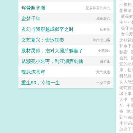
汁樱桃
烬骨照寒渊
星辰神宫的尚九
想被渣
薄荷
盗梦千年
咸鱼老白
主的小
极守夫
玄幻当我穿越成狱卒之时
庄有闲
女主
文艺复兴：命运狂奏
之欲欲
岭南南山客
和乡下
废材灵师，抱对大腿后躺赢了
小菇娘o
秘密
会死
从濒死小乞丐，到江湖酒剑仙
白竹山
爱的恶
条，悟
魂武炼苍穹
意气疯发
科兄妹
女大绝
重生90，幸福一生
一朵芷岚
老蛇皮
城旧事
人甲
配
不
夜
绝
到的都
小的弟
怎么了