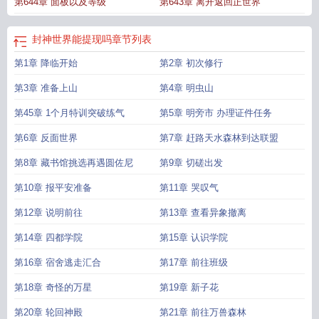
第644章 面板以及等级
第643章 离开返回正世界
才封的
封神世界天界
封神世界真的可以赚钱吗
封神世界观
封神了是不是就活
了
封神之后是什么
封神世界多大
封神世界2
封神世界能领多少红包
封神世界能提现吗
章节列表
第1章 降临开始
第2章 初次修行
第3章 准备上山
第4章 明虫山
第45章 1个月特训突破练气
第5章 明旁市 办理证件任务
第6章 反面世界
第7章 赶路天水森林到达联盟
第8章 藏书馆挑选再遇圆佐尼
第9章 切磋出发
第10章 报平安准备
第11章 哭叹气
第12章 说明前往
第13章 查看异象撤离
第14章 四都学院
第15章 认识学院
第16章 宿舍逃走汇合
第17章 前往班级
第18章 奇怪的万星
第19章 新子花
第20章 轮回神殿
第21章 前往万兽森林