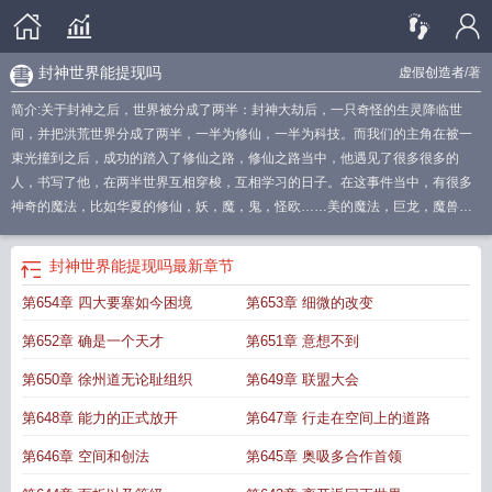
封神世界能提现吗
虚假创造者
/著
简介:关于封神之后，世界被分成了两半：封神大劫后，一只奇怪的生灵降临世
间，并把洪荒世界分成了两半，一半为修仙，一半为科技。而我们的主角在被一
束光撞到之后，成功的踏入了修仙之路，修仙之路当中，他遇见了很多很多的
人，书写了他，在两半世界互相穿梭，互相学习的日子。在这事件当中，有很多
神奇的魔法，比如华夏的修仙，妖，魔，鬼，怪欧……美的魔法，巨龙，魔兽等
封神大劫后，一只奇怪的生灵降临世间，并把洪荒世界分成了两半，一半为修
仙，一半为科技。而我们的主角在被一束光撞到之后，成功的踏入了修仙之路，
封神世界能提现吗
最新章节
修仙之路当中，他遇见了很多很多的人，书写了他，在两半世界互相穿梭，互相
第654章 四大要塞如今困境
第653章 细微的改变
学习的日子。在这事件当中，有很多神奇的魔法，比如华夏的修仙，妖，魔，
鬼，怪欧……美的魔法，巨龙，魔兽等等……。是在这个事件当中有很多神奇的
第652章 确是一个天才
第651章 意想不到
东西，比如英灵，以及很多。本书涉及内容有点多，这里无法解释完，（请移到
本书内容观看）谢谢！！（为爱电，希望大家能接受，我也不确定第一次。干不
第650章 徐州道无论耻组织
第649章 联盟大会
更满2oo万字，我不停。我誓。）等……。是在这个事件当中有很多神奇的东
第648章 能力的正式放开
第647章 行走在空间上的道路
西，比如英灵，以及很多。本书涉及内容有点多，这里无法解释完，（请移到本
书内容观看）谢谢！！
封神过后是什么
封神世界
封神世界观有多大
老版封神世
第646章 空间和创法
第645章 奥吸多合作首领
界
封神世界能提现吗
全世界封神
封神世界有多大
封神世界地图
封神都是死了