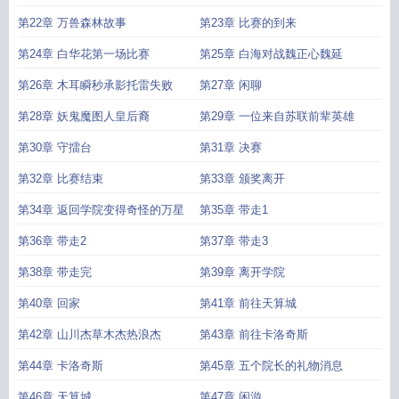
第22章 万兽森林故事
第23章 比赛的到来
第24章 白华花第一场比赛
第25章 白海对战魏正心魏延
第26章 木耳瞬秒承影托雷失败
第27章 闲聊
第28章 妖鬼魔图人皇后裔
第29章 一位来自苏联前辈英雄
第30章 守擂台
第31章 决赛
第32章 比赛结束
第33章 颁奖离开
第34章 返回学院变得奇怪的万星
第35章 带走1
第36章 带走2
第37章 带走3
第38章 带走完
第39章 离开学院
第40章 回家
第41章 前往天算城
第42章 山川杰草木杰热浪杰
第43章 前往卡洛奇斯
第44章 卡洛奇斯
第45章 五个院长的礼物消息
第46章 天算城
第47章 闲游