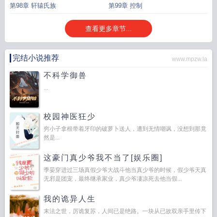
第98章 轩辕氏族
第99章 控制
查看更多章节...
完结小说推荐
www.mpzw.la
不科学御兽
...
校园神医狂少
穷小子拿根带着牙印的破萝卜送人，遭到无情嘲讽，没想到那竟
然是...
这豪门真少爷我不当了[娱乐圈]
季晏穿进过三场真假少爷大战斗他当真少爷的时候，假少爷天真
无邪是团宠，最终继承家业，真少爷凄凉死去他当假...
我的诡异人生
末法之世，厉诡复苏，人间已是绝路。一块从已故双亲手里传下