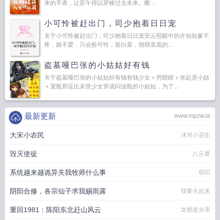
来的手表，让苏午得以穿梭过去未来。断...
小可怜被赶出门，司少抱着日日宠
关于小可怜被赶出门，司少抱着日日宠安云熙眼中的许知知爹不
疼，娘不爱，只会扮可怜，装白菜，彻彻底底的...
盗墓哑巴张的小姑姑好有钱
关于盗墓哑巴张的小姑姑好有钱有钱少女＋穷瞎瞎＋张起灵小姑
＋宠瓶邪逗比末世少女穿成闷油瓶的小姑姑，为了...
最新更新
www.mpzw.la
大宋小农民
沭河小花生
毁灭使徒
八云遮
系统越来越诡异关我牧师什么事
胡叨
阴阳合修，各宗仙子求我赐雨露
我要火起来
重回1981：陈阳东北赶山风云
龙都老乡亲