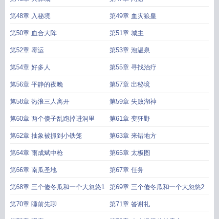
第48章 入秘境
第49章 血灾狼皇
第50章 血合大阵
第51章 城主
第52章 霉运
第53章 泡温泉
第54章 好多人
第55章 寻找治疗
第56章 平静的夜晚
第57章 出秘境
第58章 热浪三人离开
第59章 失败湖神
第60章 两个傻子乱跑掉进洞里
第61章 变狂野
第62章 抽象被抓到小铁笼
第63章 来错地方
第64章 雨成斌中枪
第65章 太极图
第66章 南瓜圣地
第67章 任务
第68章 三个傻冬瓜和一个大忽悠1
第69章 三个傻冬瓜和一个大忽悠2
第70章 睡前先聊
第71章 答谢礼