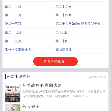
第二十一回
第二十二回
第二十三回
第二十四回
第二十五回
第二十六回如若你回头看我便知我
不在你心
第二十七回
二十八回
第二十九回
第三十回
番外一孟溪带娃记
闻山蓉番外
查看更多章节...
完结小说推荐
www.mpzw.la
带着战略仓库回大唐
关于带着战略仓库回大唐穿越大唐贞观年的李恪，本想凭着自己
传销讲师的能力，洗脑一帮忠实班底，苟着当个不...
药妆娘子