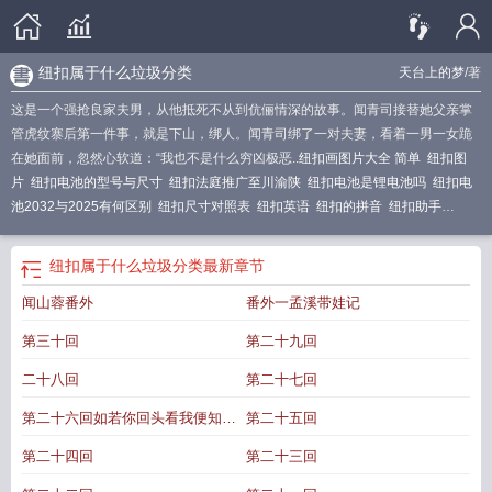
纽扣属于什么垃圾分类
天台上的梦
/著
这是一个强抢良家夫男，从他抵死不从到伉俪情深的故事。闻青司接替她父亲掌
管虎纹寨后第一件事，就是下山，绑人。闻青司绑了一对夫妻，看着一男一女跪
在她面前，忽然心软道：“我也不是什么穷凶极恶..
纽扣画图片大全 简单
纽扣图
片
纽扣电池的型号与尺寸
纽扣法庭推广至川渝陕
纽扣电池是锂电池吗
纽扣电
池2032与2025有何区别
纽扣尺寸对照表
纽扣英语
纽扣的拼音
纽扣助手
app
纽扣蟠桃
纽扣是单数还是双数
纽扣结
纽扣助手官方
纽扣电池cr2032
纽
扣助手破解版
纽扣助手app官网
纽扣青少年教育学校怎么样
纽扣属于什么垃圾
纽扣属于什么垃圾分类
最新章节
分类
纽扣家庭教育
纽扣画
纽扣电池正负极
纽扣鞋子怎么松开鞋带
纽扣还是钮
闻山蓉番外
番外一孟溪带娃记
扣区别
纽扣英语怎么读
纽扣电池正负极示意图
纽扣结最简单的打法
纽扣助
手
纽扣结慢动作视频教程
纽扣结的编法
纽扣鞋的绳子断了怎么换新的
纽扣电
第三十回
第二十九回
池
纽扣打一个数字
纽扣的意思
纽扣怎么缝
纽扣结的打法视频
纽扣家庭教育心
理咨询官网
纽扣助手旧版本
纽扣和钮扣有什么区别
纽扣助手破解版最新版
二十八回
第二十七回
本
纽扣拼音
纽扣还是钮扣哪个正确
纽扣电池一般用多久
纽扣助手安装
纽扣电
第二十六回如若你回头看我便知我
第二十五回
池电压
纽扣在左边还是右边
纽扣女孩
纽扣电池多少伏
纽扣花畸形
纽扣结编
法
纽扣电池能用多久
纽扣电池什么牌子的好耐用
纽扣电池没电了别扔教你充电
不在你心
第二十四回
第二十三回
如新
纽扣教育
纽扣打一数字
纽扣助手最新版本
纽扣电池可以充电吗
纽扣分类