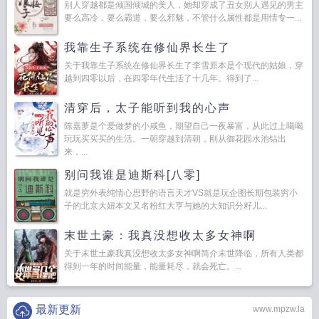
别人穿越都是倾国倾城的美人，她却穿成了丑女别人遇见的男主
要么高冷，要么霸道，要么邪魅，不管什么属性都是用情专一...
我靠生子系统在修仙界长生了
关于我靠生子系统在修仙界长生了李雪原本是个现代的姑娘，穿
越到四零以后，在四零年代生活了十几年。得到了...
清穿后，太子能听到我的心声
陈嘉萝是个爱做梦的小咸鱼，期望自己一夜暴富，从此过上喝喝
玩玩买买买的生活。一朝穿越到清朝，刚从御花园水池钻出
来，...
别问我谁是迪斯科[八零]
就是穷外表纯情心思野的语言天才VS就是玩企图长期包装穷小
子的北京大妞本文又名粉红大亨与她的大知识分籽儿...
末世土豪：我真没想收太多女神啊
关于末世土豪我真没想收太多女神啊简介末世降临，所有人类都
得到一年的时间能量，能量耗尽，就会死亡。...
最新更新
www.mpzw.la