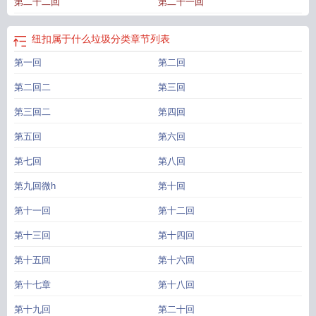
第二十二回
第二十一回
有哪几种方法
纽扣电池cr2032与cr2025有什么区别
纽扣助手破解版游戏盒
子
纽扣助手官网
纽扣人
纽扣属于什么垃圾分类
章节列表
第一回
第二回
第二回二
第三回
第三回二
第四回
第五回
第六回
第七回
第八回
第九回微h
第十回
第十一回
第十二回
第十三回
第十四回
第十五回
第十六回
第十七章
第十八回
第十九回
第二十回