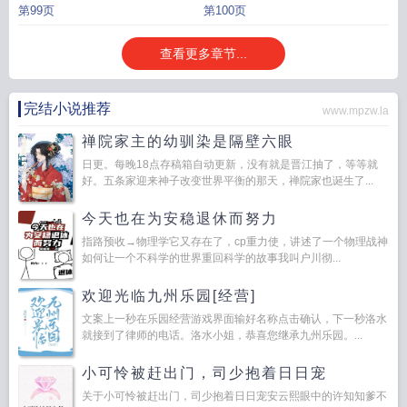
第99页
第100页
查看更多章节...
完结小说推荐
www.mpzw.la
禅院家主的幼驯染是隔壁六眼
日更。每晚18点存稿箱自动更新，没有就是晋江抽了，等等就
好。五条家迎来神子改变世界平衡的那天，禅院家也诞生了...
今天也在为安稳退休而努力
指路预收→物理学它又存在了，cp重力使，讲述了一个物理战神
如何让一个不科学的世界重回科学的故事我叫户川彻...
欢迎光临九州乐园[经营]
文案上一秒在乐园经营游戏界面输好名称点击确认，下一秒洛水
就接到了律师的电话。洛水小姐，恭喜您继承九州乐园。...
小可怜被赶出门，司少抱着日日宠
关于小可怜被赶出门，司少抱着日日宠安云熙眼中的许知知爹不