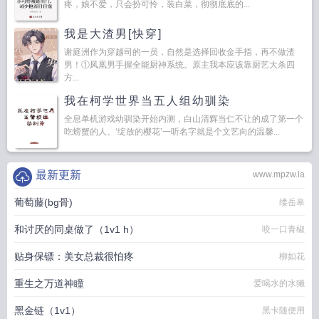
疼，娘不爱，只会扮可怜，装白菜，彻彻底底的...
我是大渣男[快穿]
谢庭洲作为穿越司的一员，自然是选择回收金手指，再不做渣
男！①凤凰男手握全能厨神系统。原主我本应该靠厨艺大杀四
方...
我在柯学世界当五人组幼驯染
全息单机游戏幼驯染开始内测，白山清辉当仁不让的成了第一个
吃螃蟹的人。‘绽放的樱花’一听名字就是个文艺向的温馨...
最新更新
www.mpzw.la
葡萄藤(bg骨)
缕岳皋
和讨厌的同桌做了（1v1 h）
咬一口青椒
贴身保镖：美女总裁很怕疼
柳如花
重生之万道神瞳
爱喝水的水獭
黑金链（1v1）
黑卡随便用