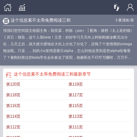
这个信息素不太乖免费阅读三和
卜夜清欢
/著
强强幻想空间甜文校园主角：陆奕霖，柯栎（yue）┃配角：接档《太上皇的猫》
┃其它：报告，这个人装beta！立意：好好学习天天向上柯栎刚被诊断无法分
化，几天之后，就大摇大摆地在大街上分化了分化了，还拖了个发情期的omega
拖油瓶。只是……别的小o发情是吸引alpha，怎么到他这里则是把alpha给毒晕
了？被刚好路过的beta学生会长捡去了医院，他被医生千叮咛万嘱咐，万万不要
跟alpha太靠近，别的omega是怕被alpha伤害，医生是怕他伤害到alpha。某天
课间他发情期不打招呼就来了，为了不伤害可怜的alpha同学们，柯栎找了一处隐
这个信息素不太乖免费阅读三和
最新章节
秘的仓库里准备给自己打抑制剂。结果不小心碰见了偷偷喷阻隔剂的学生会长。
第120页
第119页
嗯？你一个beta为什么要喷阻隔剂？？
这个信息素不太乖免费阅读三和
这个信息
素不太乖百度
这个信息素不太乖 卜夜清欢
这个信息素不太乖免费阅读无弹
第118页
第117页
窗
这个信息素不太乖卜夜清欢
这个信息素不太乖牧元
这个信息素不太乖在线看
完整版
这个信息素不太乖讲的什么
这个信息素不太乖全文免费阅读无广告无弹
第116页
第115页
窗
这个信息素不太乖完结了吗
这个信息素不太乖[abo
这个信息素不太乖全文免
第114页
第113页
费阅读
这个信息素不太乖笔趣阁
这个信息素不太乖笔
这个信息素不太乖镇魂
网
这个信息素不太乖by卜夜清欢
这个信息素不太乖晋江
这个信息素不太乖无广
第112页
第111页
告
这个信息素不太乖TXT
这个信息素不太乖在线阅读
这个信息素不太乖29
这