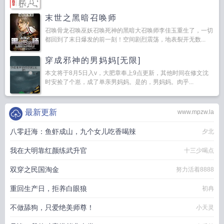
末世之黑暗召唤师
召唤骨龙召唤巫妖召唤死神的黑暗大召唤师李佳玉重生了，一切
都回到了末日爆发的前一刻！空间剧烈震荡，地表裂开无数...
穿成邪神的男妈妈[无限]
本文将于8月5日入v，大肥章奉上9点更新，其他时间在修文沈
时安捡了个崽，成了单亲男妈妈。是的，男妈妈。肉乎...
最新更新
www.mpzw.la
八零赶海：鱼虾成山，九个女儿吃香喝辣
夕北
我在大明靠红颜练武升官
十三少喝点
双穿之民国淘金
努力活着8888
重回生产日，拒养白眼狼
初冉
不做舔狗，只爱绝美师尊！
小天灵