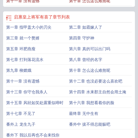
第十一章 没有遗憾
第十章 怎么这么难熬呢
启禀皇上将军有喜了
章节列表
第一章 指甲盖大小的刃尖
第二章 如霜嫁人了
第三章 就一个赘婿
第四章 守护神
第五章 环肥燕瘦
第六章 真的可以出门吗
第七章 打到落花流水
第八章 曾经的名字
第九章 柳嫦娥
第十章 怎么这么难熬呢
第十一章 没有遗憾
第十二章 也没必要这么喜欢吧
第十三章 你守仓我杀人
第十四章 水来郡主自然会用土掩
第十五章 风轻如笑处露重似啼时
第十六章 我想看着你的脸
第十七章 不见了
最终章 无中生有
番外上 龙生九子
番外中 拔不得总能躲吧
番外下 我以后再也不会来找你