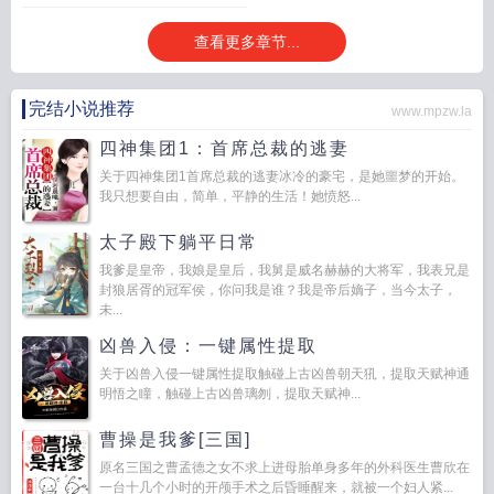
查看更多章节...
完结小说推荐
www.mpzw.la
四神集团1：首席总裁的逃妻
关于四神集团1首席总裁的逃妻冰冷的豪宅，是她噩梦的开始。
我只想要自由，简单，平静的生活！她愤怒...
太子殿下躺平日常
我爹是皇帝，我娘是皇后，我舅是威名赫赫的大将军，我表兄是
封狼居胥的冠军侯，你问我是谁？我是帝后嫡子，当今太子，
未...
凶兽入侵：一键属性提取
关于凶兽入侵一键属性提取触碰上古凶兽朝天犼，提取天赋神通
明悟之瞳，触碰上古凶兽璃刎，提取天赋神...
曹操是我爹[三国]
原名三国之曹孟德之女不求上进母胎单身多年的外科医生曹欣在
一台十几个小时的开颅手术之后昏睡醒来，就被一个妇人紧...