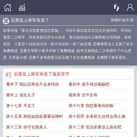
启禀皇上将军有喜了
阿骨打包子
/著
故事衔接『重生后我要摆脱恋爱脑』，但你不看前篇其实也没关係呵呵。芩州的
傲家二少将军，绝美容顏完胜当今面首，整张脸犹如白玉雕琢般无瑕精緻，身材
笔挺，只要是个姑娘就没有一眼不沦陷的！除了妹控属..
启禀将军夫人又跑了全文
免费阅读
启禀王爷那小妾又作妖了免费阅读
姑爷又留宿在二少爷房中了什么意
思
王爷是小馆
启禀千岁爷您家王妃又跑了全文免费阅读
启禀陛下将军是红
妆
我们与大部队走散了
启禀将军
启禀将军夫人又跑了全文免费
启禀公子
启禀
皇上将军有喜了
启禀公主将军要纳妾全文免费阅读
启禀公主
将军有喜了
姑爷
启禀皇上将军有喜了
最新章节
又留宿在二少爷房中了
姑爷又留宿在二少爷房中了吗
将军要纳妾
番外下 我以后再也不会来找你
番外中 拔不得总能躲吧
番外上 龙生九子
最终章 无中生有
第十七章 不见了
第十六章 我想看着你的脸
第十五章 风轻如笑处露重似啼时
第十四章 水来郡主自然会用土掩
第十三章 你守仓我杀人
第十二章 也没必要这么喜欢吧