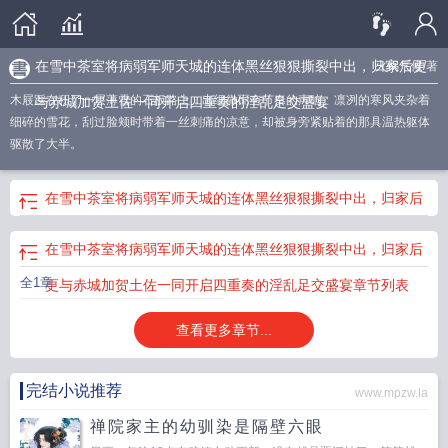
在雪中茶室将病弱军师天城的连体黑丝狠狠撕裂中出，归家后更
火锅气候
/著
木屐踩在积了一层薄雪的石板路上，出细微而有节奏的声响。凛冽的寒风夹杂着
与赤城加贺土佐一同开启四重奏的淫乱足交盛宴
细碎的雪花，刮过脸颊时带着一丝刺痛的凉意，却被身旁紧贴着的那具温热躯体
驱散了大半。
在雪中茶室将病弱军师天城的连体黑丝狠狠撕裂中出，归家后
更与赤城加贺土佐一同开启四重奏的淫乱足交盛宴
最新章节
在雪中茶室将病弱军师天城的连体黑丝狠狠撕裂中出，归家后
全1章
更与赤城加贺土佐一同开启四重奏的淫乱足交盛宴
章节列表
查看更多章节...
完结小说推荐
www.mpzw.la
禅院家主的幼驯染是隔壁六眼