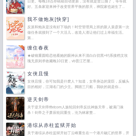
日更。每晚18点存稿箱自动更新，没有就是晋江抽了，等等就
好。五条家迎来神子改变世界平衡的那天，禅院家也诞生了...
我不做炮灰[快穿]
反派和炮灰是没有好下场的！时空管理局上班的新人裴彦第一次
做任务就接到了一个大活儿，改造人渣让他们过上幸福生活。
第...
缠住春夜
★破镜重圆暗恋他看她的眼神从来不清白白切黑×钓系接档文玫
瑰无原则求收藏晚10日更，vb晋江芒厘...
女侠且慢
女侠且慢，你可知我是什麽人？知道，女帝身边的宠臣，反贼头
目的相好，江湖名门的少主。脚踏三只船，我砍的就是你...
逆天剑帝
关于逆天剑帝tftxtcom人族轮回剑帝反抗神族天帝，被满门诛
杀！剑帝之子萧辰轮回重生，沦为林家赘...
港综从赤柱监狱开始
关于港综从赤柱监狱开始丁云峰重生在一个港片融汇的世界，开