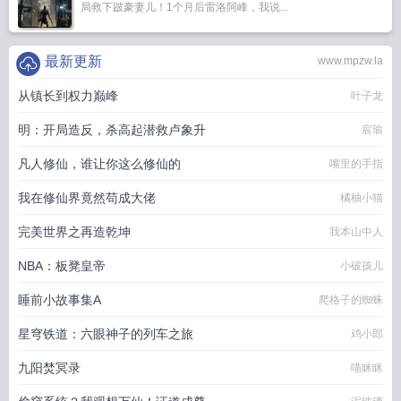
局救下跛豪妻儿！1个月后雷洛阿峰，我说...
最新更新
www.mpzw.la
从镇长到权力巅峰
叶子龙
明：开局造反，杀高起潜救卢象升
宸瑜
凡人修仙，谁让你这么修仙的
嘴里的手指
我在修仙界竟然苟成大佬
橘柚小猫
完美世界之再造乾坤
我本山中人
NBA：板凳皇帝
小破孩儿
睡前小故事集A
爬格子的蜘蛛
星穹铁道：六眼神子的列车之旅
鸡小郎
九阳焚冥录
喵眯眯