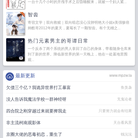
一台十几个小时的开颅手术之后昏睡醒来，就被一个妇人紧...
智齿
寄宿文学｜双向救赎｜双向暗恋没心没肺明艳大小姐x美强惨痞
帅酷哥2012年的夏天，夏莓长了一颗智齿。有个无稽之...
热门元素男主的哥谭日常
一个反杀了两个系统的男人拿回了自己的身体，带着随身仓库来
到了新的世界。降临新世界的第一天晚上，他在一处墓地里围
观...
最新更新
www.mpzw.la
欠债三个亿？我诡异世界打工暴富
鱼羡袅
没人告诉我魔法学校一群神经呀
无鬼论者
四合院之刚穿越过来就要撵我走
只要努力就会有结果
非主流柯南观影体
天台看风景
京圈大佬的恶毒初恋，重生了
钱沅沅