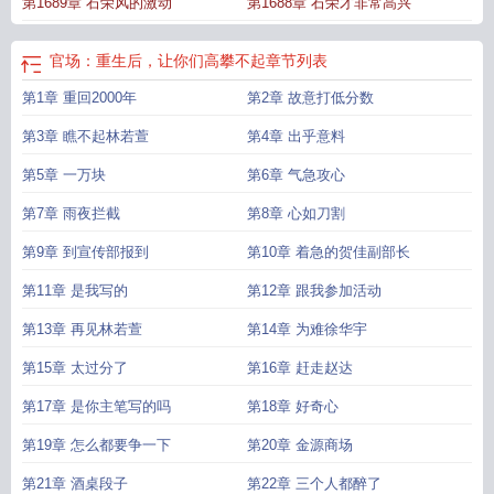
第1689章 石荣风的激动
第1688章 石荣才非常高兴
官场：重生后，让你们高攀不起
章节列表
第1章 重回2000年
第2章 故意打低分数
第3章 瞧不起林若萱
第4章 出乎意料
第5章 一万块
第6章 气急攻心
第7章 雨夜拦截
第8章 心如刀割
第9章 到宣传部报到
第10章 着急的贺佳副部长
第11章 是我写的
第12章 跟我参加活动
第13章 再见林若萱
第14章 为难徐华宇
第15章 太过分了
第16章 赶走赵达
第17章 是你主笔写的吗
第18章 好奇心
第19章 怎么都要争一下
第20章 金源商场
第21章 酒桌段子
第22章 三个人都醉了