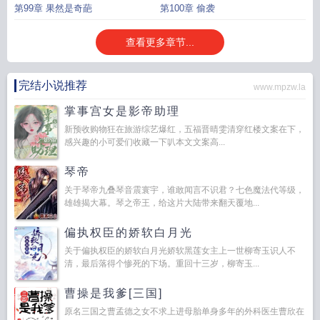
第99章 果然是奇葩
第100章 偷袭
查看更多章节...
完结小说推荐
www.mpzw.la
掌事宫女是影帝助理
新预收购物狂在旅游综艺爆红，五福晋晴雯清穿红楼文案在下，
感兴趣的小可爱们收藏一下叭本文文案高...
琴帝
关于琴帝九叠琴音震寰宇，谁敢闻言不识君？七色魔法代等级，
雄雄揭大幕。琴之帝王，给这片大陆带来翻天覆地...
偏执权臣的娇软白月光
关于偏执权臣的娇软白月光娇软黑莲女主上一世柳寄玉识人不
清，最后落得个惨死的下场。重回十三岁，柳寄玉...
曹操是我爹[三国]
原名三国之曹孟德之女不求上进母胎单身多年的外科医生曹欣在