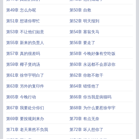
第49章 怎么办呢
第50章 自救
第51章 想请你帮忙
第52章 明天报到
第53章 不让他们如意
第54章 塞翁失马
第55章 新来的负责人
第56章 要走了
第57章 真的很差吗
第58章 今晚好像有空吃饭
第59章 椰子煲鸡汤
第60章 永远都不会原谅你
第61章 徐华宇明白了
第62章 你敢不敢干
第63章 另外的复印件
第64章 错怪他了
第65章 今晚行动
第66章 你当我是病猫吗
第67章 我要处分你们
第68章 为什么要惹徐华宇
第69章 要按规则来办
第70章 有点无奈
第71章 老天果然不负我
第72章 坏人想你了