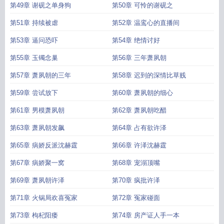
第49章 谢砚之单身狗
第50章 可怜的谢砚之
第51章 持续被虐
第52章 温鸾心的直播间
第53章 逼问恐吓
第54章 绝情讨好
第55章 玉镯念巢
第56章 三年萧夙朝
第57章 萧夙朝的三年
第58章 迟到的深情比草贱
第59章 尝试放下
第60章 萧夙朝的细心
第61章 男模萧夙朝
第62章 萧夙朝吃醋
第63章 萧夙朝发飙
第64章 占有欲许泽
第65章 病娇反派沈赫霆
第66章 许泽沈赫霆
第67章 病娇聚一窝
第68章 宠溺顶嘴
第69章 萧夙朝许泽
第70章 疯批许泽
第71章 火锅局欢喜冤家
第72章 冤家碰面
第73章 枸杞阳痿
第74章 房产证人手一本