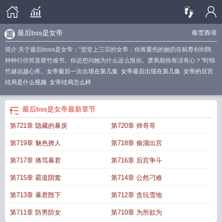
最后bss是女帝
殇雪酒
/著
简介:关于最后boss是女帝：“堂堂上三宗的女帝，你将重伤的她扔在弑尊剑剑阵
种种行径简直罄竹难书。你还想问她为什么这么恨你。萧夙朝你有没有心？”时锦
竹越说越心疼。
女帝最后一次出现在第几集
女帝最后出现在第几集
女帝的后宫
结局是什么视频
女帝结局怎么样
最后bss是女帝
最新章节
第721章 隐藏的暴戾
第720章 帅哥哥
第719章 魅色撩人
第718章 偷溜出宫
第717章 痛骂暴君
第716章 后宫争斗
第715章 霸道阴鸷
第714章 公然刁难
第713章 暴君陛下
第712章 贪玩雪地
第711章 防男防女
第710章 为所欲为