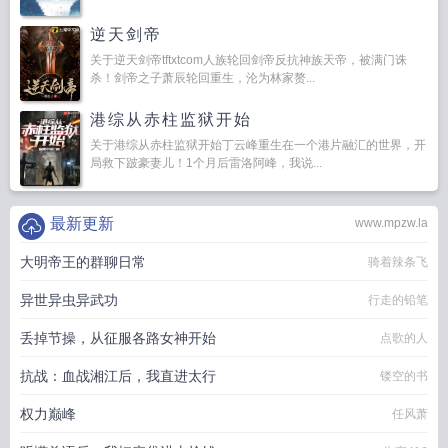
逆天剑帝
关于逆天剑帝tftxtcom人族轮回剑帝反抗神族天帝，被满门诛
杀！剑帝之子萧辰轮回重生，沦为林家赘...
港综从赤柱监狱开始
关于港综从赤柱监狱开始丁云峰重生在一个港片融汇的世界，开
局救下跛豪妻儿！1个月后雷洛阿峰，我说...
最新更新
www.mpzw.la
大明帝王的群聊日常
骑着辣条飞
异世异虫异武功
行走的铅笔
丢掉节操，从征服各路女神开始
点歌的人
抗战：血战湘江后，我直进太行
镂空的书
权力巅峰
任风萧