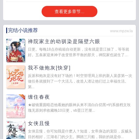
查看更多章节...
完结小说推荐
www.mpzw.la
禅院家主的幼驯染是隔壁六眼
日更。每晚18点存稿箱自动更新，没有就是晋江抽了，等等就
好。五条家迎来神子改变世界平衡的那天，禅院家也诞生了...
我不做炮灰[快穿]
反派和炮灰是没有好下场的！时空管理局上班的新人裴彦第一次
做任务就接到了一个大活儿，改造人渣让他们过上幸福生活。
第...
缠住春夜
★破镜重圆暗恋他看她的眼神从来不清白白切黑×钓系接档文玫
瑰无原则求收藏晚10日更，vb晋江芒厘...
女侠且慢
女侠且慢，你可知我是什麽人？知道，女帝身边的宠臣，反贼头
目的相好，江湖名门的少主。脚踏三只船，我砍的就是你...