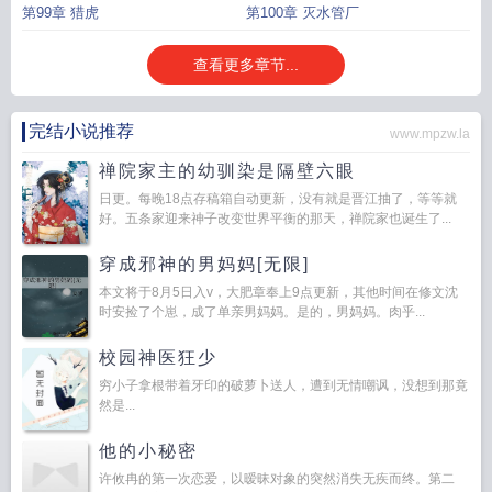
第99章 猎虎
第100章 灭水管厂
查看更多章节...
完结小说推荐
www.mpzw.la
禅院家主的幼驯染是隔壁六眼
日更。每晚18点存稿箱自动更新，没有就是晋江抽了，等等就
好。五条家迎来神子改变世界平衡的那天，禅院家也诞生了...
穿成邪神的男妈妈[无限]
本文将于8月5日入v，大肥章奉上9点更新，其他时间在修文沈
时安捡了个崽，成了单亲男妈妈。是的，男妈妈。肉乎...
校园神医狂少
穷小子拿根带着牙印的破萝卜送人，遭到无情嘲讽，没想到那竟
然是...
他的小秘密
许攸冉的第一次恋爱，以暧昧对象的突然消失无疾而终。第二