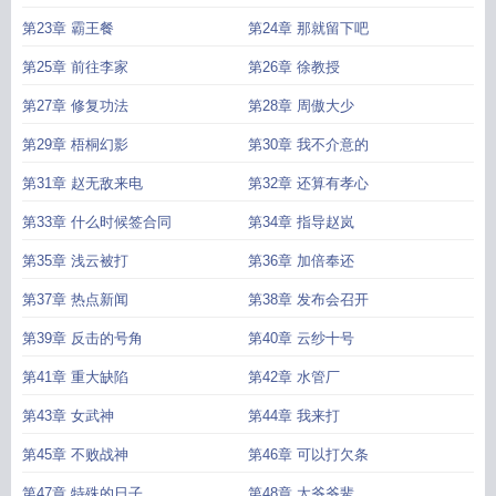
第23章 霸王餐
第24章 那就留下吧
第25章 前往李家
第26章 徐教授
第27章 修复功法
第28章 周傲大少
第29章 梧桐幻影
第30章 我不介意的
第31章 赵无敌来电
第32章 还算有孝心
第33章 什么时候签合同
第34章 指导赵岚
第35章 浅云被打
第36章 加倍奉还
第37章 热点新闻
第38章 发布会召开
第39章 反击的号角
第40章 云纱十号
第41章 重大缺陷
第42章 水管厂
第43章 女武神
第44章 我来打
第45章 不败战神
第46章 可以打欠条
第47章 特殊的日子
第48章 太爷爷辈