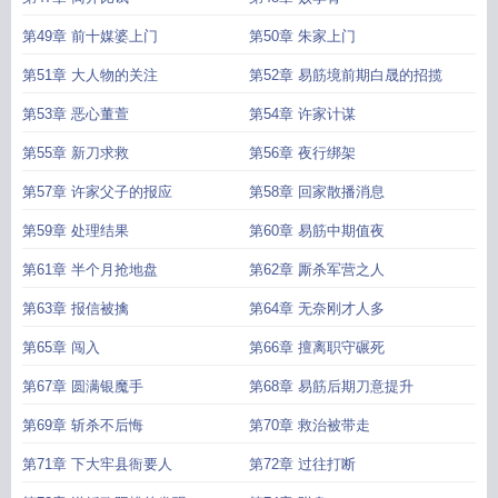
第49章 前十媒婆上门
第50章 朱家上门
第51章 大人物的关注
第52章 易筋境前期白晟的招揽
第53章 恶心董萱
第54章 许家计谋
第55章 新刀求救
第56章 夜行绑架
第57章 许家父子的报应
第58章 回家散播消息
第59章 处理结果
第60章 易筋中期值夜
第61章 半个月抢地盘
第62章 厮杀军营之人
第63章 报信被擒
第64章 无奈刚才人多
第65章 闯入
第66章 擅离职守碾死
第67章 圆满银魔手
第68章 易筋后期刀意提升
第69章 斩杀不后悔
第70章 救治被带走
第71章 下大牢县衙要人
第72章 过往打断