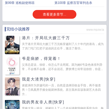
第99章 巡检副使韩琼
第100章 监察百官审判击杀
查看更多章节...
完结小说推荐
www.mpzw.la
港片：开局坑大嫂三千万
关于港片开局坑大嫂三千万沈栋穿越到了八十年代的港岛，成为
了洪门屯门扛把子波叔的左右手，激活了善功...
爷是病娇，得宠着！
父亲总是说，徐纺，你怎么不去死呢。因为她6号染色体排列异
常，不会饿不会痛，还不会说话。萧轶博士却常说徐纺，你是...
我是大渣男[快穿]
谢庭洲作为穿越司的一员，自然是选择回收金手指，再不做渣
男！①凤凰男手握全能厨神系统。原主我本应该靠厨艺大杀四
方...
我的男友非人类[快穿]
赏南大学一毕业，就被拉入了一个名叫拯救怪物的系统当中。每