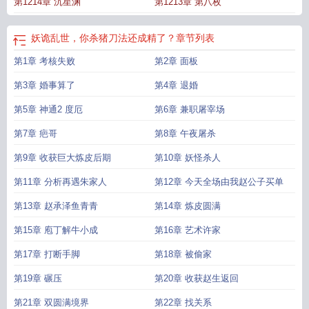
第1214章 沉星渊
第1213章 第八枚
校
妖诡乱世你杀猪刀法还成精了免费全
你杀猪刀法还成精了? 最新章节 无弹
窗
妖诡乱世你的杀猪刀法成精了
妖灵乱世
作者诡术妖姬
诡术妖姬是出自哪
里
诡术妖猪是哪一场比赛
妖魔诡异的加点
2020年诡术妖姬视频
你杀猪刀法还
妖诡乱世，你杀猪刀法还成精了？
章节列表
成精了?TXT
第1章 考核失败
第2章 面板
第3章 婚事算了
第4章 退婚
第5章 神通2 度厄
第6章 兼职屠宰场
第7章 疤哥
第8章 午夜屠杀
第9章 收获巨大炼皮后期
第10章 妖怪杀人
第11章 分析再遇朱家人
第12章 今天全场由我赵公子买单
第13章 赵承泽鱼青青
第14章 炼皮圆满
第15章 庖丁解牛小成
第16章 艺术许家
第17章 打断手脚
第18章 被偷家
第19章 碾压
第20章 收获赵生返回
第21章 双圆满境界
第22章 找关系