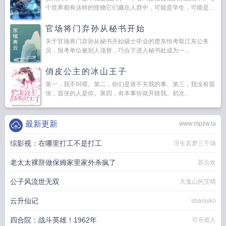
个世界都有这样的怪物它们藏在人群中，可能是学生，可能是...
官场将门弃孙从秘书开始
关于官场将门弃孙从秘书开始硕士毕业的楚东恒考取江东公务
员，报考单位被别人顶替，巧合下进入秘书处成为一...
俏皮公主的冰山王子
第一，我不叫喂。第二，你们是谁不关我的事。第三，我没有嚣
张，嚣张的人是你。第四，有本事你就开除我。初次...
最新更新
www.mpzw.la
综影视：在哪里打工不是打工
浮生若梦三千场
老太太裸辞做保姆家里家外杀疯了
苏合欢
公子风流世无双
天鬼山的艾晴
云升仙记
sbanjvko
四合院：战斗英雄！1962年
可乐道人