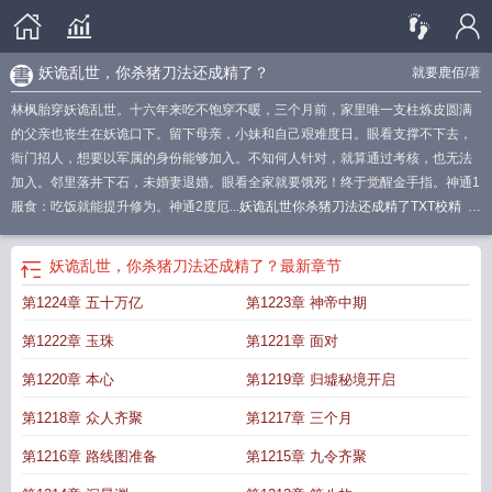
妖诡乱世，你杀猪刀法还成精了？
就要鹿佰
/著
林枫胎穿妖诡乱世。十六年来吃不饱穿不暖，三个月前，家里唯一支柱炼皮圆满
的父亲也丧生在妖诡口下。留下母亲，小妹和自己艰难度日。眼看支撑不下去，
衙门招人，想要以军属的身份能够加入。不知何人针对，就算通过考核，也无法
加入。邻里落井下石，未婚妻退婚。眼看全家就要饿死！终于觉醒金手指。神通1
服食：吃饭就能提升修为。神通2度厄...
妖诡乱世你杀猪刀法还成精了TXT校精
妖
魔诡异的
妖魔诡异加点流
诡话妖谭
你杀猪刀法还成精了?林枫
妖诡乱世无限升
级
诡谲妖异
你杀猪刀法还成精了? 第588章
你杀猪刀法还成精了?
诡术妖猪动
妖诡乱世，你杀猪刀法还成精了？
最新章节
图
妖异诡谲
妖魔诡异加点
妖诡乱世
妖诡乱世武力升级全集
诡术妖猪
妖诡乱
第1224章 五十万亿
第1223章 神帝中期
世你杀猪刀法还成精了
你杀猪刀法还成精了? 笔趣阁
妖魔诡异类玄幻
你杀猪刀
法还成精了?作者就要鹿佰
诡术妖猪we视角
妖诡乱世你杀猪刀法还成精了云
第1222章 玉珠
第1221章 面对
盘
你杀猪刀法还成精了?笔趣阁
妖鬼诡异血脉的
你杀猪刀法还成精了
妖诡乱世
从武馆开始最新章节更新内
妖魔诡谲类
妖诡乱世你杀猪刀法还成精了 就要鹿
第1220章 本心
第1219章 归墟秘境开启
佰
妖魔诡计的意思
诡术妖刀
妖诡乱世你的杀猪刀法还管用吗
你杀猪刀法还成
第1218章 众人齐聚
第1217章 三个月
精了?百度百科
你杀猪刀法还成精了?起点
诡术妖姬
妖魔诡异
诡术妖猪是哪位
选手
妖诡乱世你杀猪刀法还成精了三Q中文网
妖狐乱世
你杀猪刀法还成精了类
第1216章 路线图准备
第1215章 九令齐聚
似的
妖诡乱世你杀猎刀还成阅读
诡术妖姬是什么意思
你杀猪刀法还成精了?精