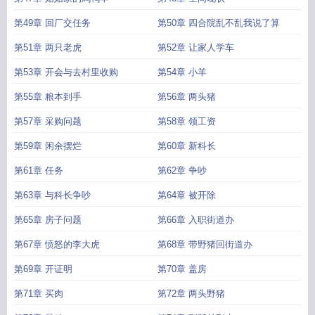
第49章 回厂交任务
第50章 四合院乱不乱我说了算
第51章 两只老虎
第52章 让家人学车
第53章 开会与去村里收购
第54章 小羊
第55章 粮本到手
第56章 两头猪
第57章 采购问题
第58章 领工资
第59章 闲余摆烂
第60章 新科长
第61章 任务
第62章 争吵
第63章 与科长争吵
第64章 被开除
第65章 房子问题
第66章 入职街道办
第67章 愤怒的李大虎
第68章 带野猪回街道办
第69章 开证明
第70章 盖房
第71章 买肉
第72章 两头野猪