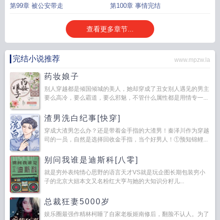
第99章 被公安带走
第100章 事情完结
查看更多章节...
完结小说推荐
www.mpzw.la
药妆娘子
别人穿越都是倾国倾城的美人，她却穿成了丑女别人遇见的男主
要么高冷，要么霸道，要么邪魅，不管什么属性都是用情专一...
渣男洗白纪事[快穿]
穿成大渣男怎么办？还是带着金手指的大渣男！秦泽川作为穿越
司的一员，自然是选择回收金手指，当个好男人！①预知锦鲤...
别问我谁是迪斯科[八零]
就是穷外表纯情心思野的语言天才VS就是玩企图长期包装穷小
子的北京大妞本文又名粉红大亨与她的大知识分籽儿...
总裁狂妻5000岁
娱乐圈最强作精林柯睡了自家老板姬南修后，翻脸不认人。为了