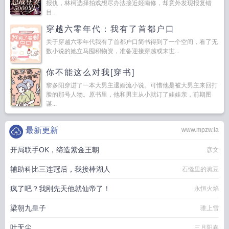
报仇，林柯选择拍戏想尽办法接近姬南修，却意外发现报复错
目...
穿越六零年代：我有了首都户口
关于穿越六零年代我有了首都户口简书得到了一个空间，看了无
数小说的她立马囤积物资，准备迎接穿越或末世...
你不能这么对我[穿书]
黎多阳穿进了一本大男主退婚流小说。可惜他是被大男主来回打
脸的那号人物。原书里，他和男主从小就订了娃娃亲，前期图
谋...
最新更新
www.mpzw.la
开局联手OK，缔造紫金王朝
彦文
辅助科比三连冠后，我接棒湖人
石缝里的豌豆
疯了吧？我刚先天他就仙帝了！
永恒火焰
梁朝九皇子
骓上雪
叶无尘
三月阳春