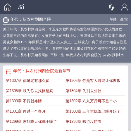
年代：从农村到四合院
平静一生
/著
关于年代：从农村到四合院：李卫东为救即将被高空坠物砸到的小女孩而身亡，
临死前自己的血沾染在小女孩脖子上的玉牌上边。玉牌被认主后携带者李卫东的
灵魂穿越到1958年同样是叫李卫东的人身上。进城被安排房子以后才知道自己是
进入了年代文的影视综合世界。看有空间的李卫东如何在这个艰苦的年代更好的
生存下去。
从农村开始发展的
平静一生
年代从农村到四合院的
从农村到城市
的
从农村到城市朝代游戏攻略
年代从农村到四合院 作者平静一生盘
从农村到
从前
年代从四合院实业开始
年代从四合院开始的化工人生免费阅读
年代 从农
年代：从农村到四合院
最新章节
村到四合院
年代从农村到四合院李卫东平静一生 著
年代从农村到四合院全文阅
第1307章 你确定有那么多
第1306章 你是客人哪能让你做饭
读
从农村开始
从农村到四合院TXT免费阅读
从农村到城市
从农村到城市朝
代
年代从农村到四合院TXT
年代从农村到四合院李卫东全文阅读
年代从农村到
第1305章 以为你去找徐慧真
第1304章 先别去公社
四九城
年代从农村到四合院王军全文免费阅读
年代从农村到四合院笔趣阁
年代
从农村到四合院作者平静一生
年代从四合院穿越开始笔趣阁
从农村屈起
年代从
第1303章 不行就摊牌
第1302章 八九万斤可不是个小数
农村到四合院在线免费阅读
年代从农村到四合院
年代从农村到四合院3Q中文
目
第1301章 再过一个多月
第1300章 三年大饥荒已经开始了
网
年代从农村到四合院王军3Q读书
年代从农村到四合院李卫东 作者平静一
生
年代从农村到四合院 平静一生
年代从农村到四合院平静一生全文免费阅
第1299章 东旭昨天你都干嘛了
第1298章 啥也没捞着
读
年代从农村到四合院王军
年代从农村到四合院免费完整版
年代从农村到四合