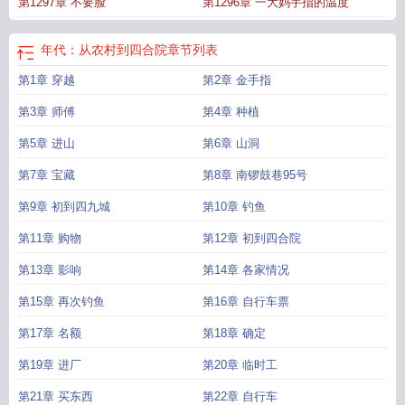
第1297章 不要脸
第1296章 一大妈手指的温度
院书海阁
从农村开始的
年代从农村到四合院李卫东
年代：从农村到四合院
章节列表
第1章 穿越
第2章 金手指
第3章 师傅
第4章 种植
第5章 进山
第6章 山洞
第7章 宝藏
第8章 南锣鼓巷95号
第9章 初到四九城
第10章 钓鱼
第11章 购物
第12章 初到四合院
第13章 影响
第14章 各家情况
第15章 再次钓鱼
第16章 自行车票
第17章 名额
第18章 确定
第19章 进厂
第20章 临时工
第21章 买东西
第22章 自行车