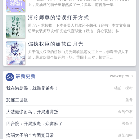
上，夏油君的脑子里忽然多了一片弹幕。前传第一集...
清冷师尊的错误打开方式
周五v～求预收，下本开美人师叔还不想死（穿书）本文文案白
切黑女装师尊攻x阳光健气直球受（双洁，身心双洁）林...
偏执权臣的娇软白月光
关于偏执权臣的娇软白月光娇软黑莲女主上一世柳寄玉识人不
清，最后落得个惨死的下场。重回十三岁，柳寄玉...
最新更新
www.mpzw.la
我在港岛混，就靠兄弟多！
楼前一棵树
悲催二世祖
圣兮
大楚最惨驸马，开局遭背叛
金阙帝君
四合院：开局搬走，众禽麻了
买条鱼
病弱太子的全宫团宠日常
迷茫期中