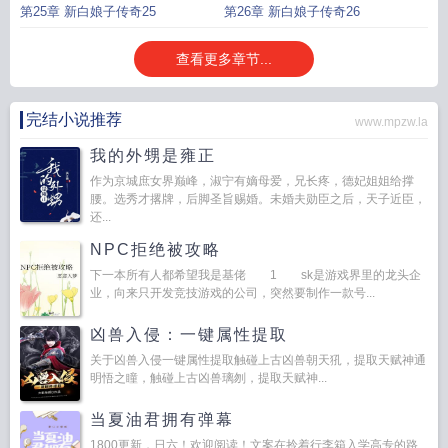
第25章 新白娘子传奇25
第26章 新白娘子传奇26
查看更多章节...
完结小说推荐
www.mpzw.la
我的外甥是雍正
作为京城庶女界巅峰，淑宁有嫡母爱，兄长疼，德妃姐姐给撑
腰。选秀才撂牌，后脚圣旨赐婚。未婚夫勋臣之后，天子近臣，
还...
NPC拒绝被攻略
下一本所有人都希望我是基佬 1 sk是游戏界里的龙头企
业，向来只开发竞技游戏的公司，突然要制作一款号...
凶兽入侵：一键属性提取
关于凶兽入侵一键属性提取触碰上古凶兽朝天犼，提取天赋神通
明悟之瞳，触碰上古凶兽璃刎，提取天赋神...
当夏油君拥有弹幕
1800更新，日六！欢迎阅读！文案在拎着行李箱入学高专的路