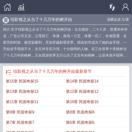
综影视之从当了十几万年的树开始
汤家幺女儿
/著
简介:关于综影视之从当了十几万年的树开始：女主桃舒，二十八岁，普通本科毕
业，广告公司文员，父母双亡，单身，身高一六五，体重一百二，长相普通，在
逛市的时候，被货架砸到，开始穿越影视世界。殒命的市成为了她的金手指，一
开始金手指就不大，女主并非实力强，十分聪明的人物。在三生世界十里桃林当
了十几万年的桃树，又在西游世界五行山当了五百年的桃树，让原本就不聪明的
智商更是雪上加霜。暂定少年歌行，白月梵星，朝雪录，莲花楼，一念关山，盗
墓笔记，天龙八部等几个世界。想到哪里写到哪里，每个小世界有没有cp不确
综影视之从当了十几万年的树开始
最新章节
定。作者一直想要写甜甜的爱情，大概率是不行的，不过作者永不言败！
综影视
第15章 民国奇探15
第14章 民国奇探14
一章到位
综影视 一章到位
综影视从我是许大茂开始
综影视之从当了十几万年
的树开始汤家幺女儿_
综影视我从盛家三郎开始
综影视从林栋哲
综影视 从结婚
第13章 民国奇探13
第12章 民国奇探12
开始恋爱
综影视 从 传 开始
综影视之101
综影视从冯若昭开始
综影视之一章到
位
综影视之从年代剧开始
综影视从你的全世界路过同人
综影视从不当人开
第11章 民国奇探11
第10章 民国奇探10
始
综影视当系统
综影视之从结婚到恋爱
综影视从洪荒开始
综影视从冯若昭开
第9章 民国奇探9
第8章 民国奇探8
始最新章节更新内容
综影视一千章以上
第7章 民国奇探7
第6章 民国奇探6