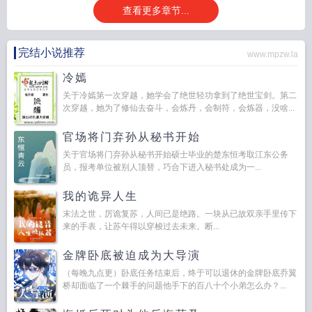
查看更多章节...
完结小说推荐
www.mpzw.la
冷嫣
关于冷嫣第一次穿越，她学会了绝世轻功拿到了绝世宝剑。第二
次穿越，她为了修仙去奋斗，会炼丹，会制符，会炼器，没啥...
官场将门弃孙从秘书开始
关于官场将门弃孙从秘书开始硕士毕业的楚东恒考取江东公务
员，报考单位被别人顶替，巧合下进入秘书处成为一...
我的诡异人生
末法之世，厉诡复苏，人间已是绝路。一块从已故双亲手里传下
来的手表，让苏午得以穿梭过去未来。断...
金牌卧底被迫成为大导演
（每晚九点更）卧底任务结束后，终于可以退休的金牌卧底乔翼
桥却面临了一个棘手的问题他手下的百八十个小弟怎么办？...