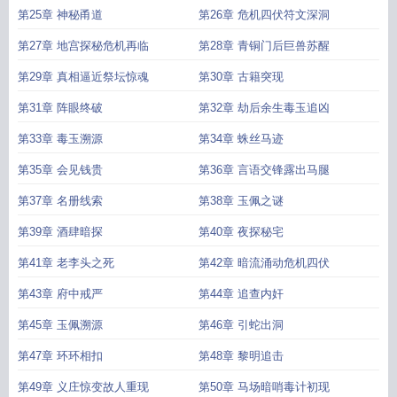
第25章 神秘甬道
第26章 危机四伏符文深洞
第27章 地宫探秘危机再临
第28章 青铜门后巨兽苏醒
第29章 真相逼近祭坛惊魂
第30章 古籍突现
第31章 阵眼终破
第32章 劫后余生毒玉追凶
第33章 毒玉溯源
第34章 蛛丝马迹
第35章 会见钱贵
第36章 言语交锋露出马腿
第37章 名册线索
第38章 玉佩之谜
第39章 酒肆暗探
第40章 夜探秘宅
第41章 老李头之死
第42章 暗流涌动危机四伏
第43章 府中戒严
第44章 追查内奸
第45章 玉佩溯源
第46章 引蛇出洞
第47章 环环相扣
第48章 黎明追击
第49章 义庄惊变故人重现
第50章 马场暗哨毒计初现