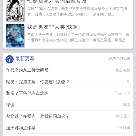
悔婚后死对头他后悔莫及
每晚2100左右更新，晚更或不更会请假秦黛黛身为太墟宗门嫡
女，自幼与天之骄子的岑望定下婚约。十余年间，她...
我的男友非人类[快穿]
赏南大学一毕业，就被拉入了一个名叫拯救怪物的系统当中。每
个世界都有这样的怪物它们藏在人群中，可能是学生，可能是...
最新更新
www.mpzw.la
年代文炮灰二嫂觉醒后
越上清影
精灵：完虐主角！你管这叫废物？
北八
和亲？王爷他有点难缠
千巷0212
绿调
璃瑧
都穿越了多捞点，养我祖国怎么了
羽佳田田
逆天邪神之续章
二维时间