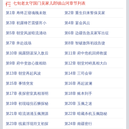
七旬老太守国门吴家儿郎镇山河
章节列表
第1章 寿终正寝魂魄未散
第2章 重生归来誓保吴家
第3章 初露锋芒震慑宵小
第4章 宴会风云
第5章 朝堂风波暗流涌动
第6章 边疆告急吴家军出征
第7章 奔赴战场
第8章 智破敌阵初战告捷
第10章 揭露阴谋深入敌后
第11章 府中危机回师救援
第9章 府中变故心腹相助
第12章 朝堂对峙真相大白
第13章 朝堂再起风波
第14章 三司会审
第15章 事情突发
第16章 再起波澜
第17章 夜探密室真相渐明
第18章 账本到手
第19章 初现端倪石狮探秘
第20章 玉佩之迷
第21章 暗流汹涌玉佩溯源
第22章 暗藏杀机玉佩隐秘
第23章 线索浮现符文初探
第24章 南疆密行