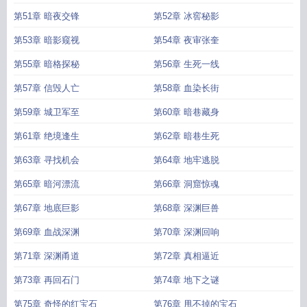
第51章 暗夜交锋
第52章 冰窖秘影
第53章 暗影窥视
第54章 夜审张奎
第55章 暗格探秘
第56章 生死一线
第57章 信毁人亡
第58章 血染长街
第59章 城卫军至
第60章 暗巷藏身
第61章 绝境逢生
第62章 暗巷生死
第63章 寻找机会
第64章 地牢逃脱
第65章 暗河漂流
第66章 洞窟惊魂
第67章 地底巨影
第68章 深渊巨兽
第69章 血战深渊
第70章 深渊回响
第71章 深渊甬道
第72章 真相逼近
第73章 再回石门
第74章 地下之谜
第75章 奇怪的红宝石
第76章 甩不掉的宝石