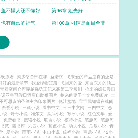
章 鱼不懂人还不懂好坏
第96章 姐夫好
章 也有自己的福气
第100章 可谓是面目全非
喜欢原著
秦少爷总部在哪
圣诺堡
飞来爱的产品是真的还是
可好的最新章节
我爱绿帽短篇
飞回来的爱
来自东方的领主
带着空间仓库穿越强势王妃来袭第二季短剧
抢来的媳妇漫画
圣诺亚皇冠假日酒店自助餐图片
抢来的妻子全文免费阅读
土
不可思议的圣剑主角印象图片
低洼盆地
宝宝我知错在线阅
吾爱小说
三藏小说
看书中文
三三中文网
三四中文
恋
小说
哥哥小说
雅尔文
瓜瓜小说
寒冰小说
红色文学
爱
学
免费看书
搜读小说
联盟小说
模特小说
笔趣阁
笔趣阁
二书苑
四书库
六四小说
顶点小说
功夫小说
瓜瓜小说
青
学
易小说
雨雨小说
中山小说
倍福小说
宝鼎小说
42小