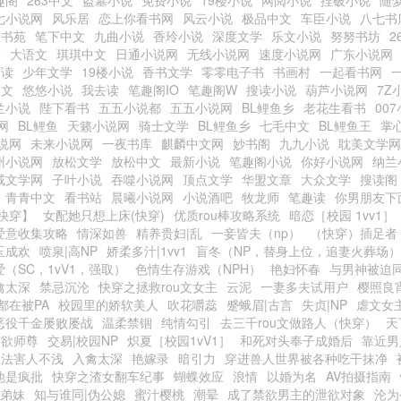
趣阁
263中文
盗墓小说
免费小说
19楼小说
网阅小说
捏破小说
随
七小说网
风乐居
恋上你看书网
风云小说
极品中文
车臣小说
八七书
零书苑
笔下中文
九曲小说
香玲小说
深度文学
乐文小说
努努书坊
2
学
大语文
琪琪中文
日通小说网
无线小说网
速度小说网
广东小说网
阅读
少年文学
19楼小说
香书文学
零零电子书
书画村
一起看书网
中文
悠悠小说
我去读
笔趣阁IO
笔趣阁W
搜读小说
葫芦小说网
7Z
兰小说
陛下看书
五五小说都
五五小说网
BL鲤鱼乡
老花生看书
00
网
BL鲤鱼
天籁小说网
骑士文学
BL鲤鱼乡
七毛中文
BL鲤鱼王
掌
说网
未来小说网
一夜书库
麒麟中文网
妙书阁
九九小说
耽美文学网
州小说网
放松文学
放松中文
最新小说
笔趣阁小说
你好小说网
纳兰
戒文学网
子叶小说
吞噬小说网
顶点文学
华盟文章
大众文学
搜读阁
青青中文
看书站
晨曦小说网
小说酒吧
牧龙师
笔趣读
你男朋友下
快穿】
女配她只想上床(快穿)
优质rou棒攻略系统
暗恋［校园 1vv1］
爱意收集攻略
情深如兽
精养贵妇|乱
一妾皆夫（np）
（快穿）插足者
玉成欢
喷泉|高NP
娇柔多汁|1vv1
盲冬（NP，替身上位，追妻火葬场）
爱（SC，1vV1，强取）
色情生存游戏（NPH）
艳妇怀春
与男神被迫
禽太深
禁忌沉沦
快穿之拯救rou文女主
云泥
一妻多夫试用户
樱照良
都在被PA
校园里的娇软美人
吹花嚼蕊
蹙蛾眉|古言
失贞|NP
虐文女
恶役千金屡败屡战
温柔禁锢
纯情勾引
去三千rou文做路人（快穿）
天
禁欲师尊
交易|校园NP
炽夏［校园1vV1］
和死对头奉子成婚后
靠近男
功法害人不浅
入禽太深
艳嫁录
暗引力
穿进兽人世界被各种吃干抹净
他是疯批
快穿之渣女翻车纪事
蝴蝶效应
浪情
以婚为名
AV拍摄指南
|弟妹
知与谁同|伪公媳
蜜汁樱桃
潮晕
成了禁欲男主的泄欲对象
沦为