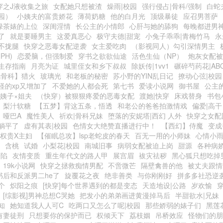
穿之J液收集之旅
女配她只想被渣
燥雨|校园
强行侵占|骨科/强制
白蛇
园）
小姨夫的富贵娇花
薄荷奶糖
他的白月光
顶级暴徒
应召男菩萨
绿茶婊的上位
深闺淫情
长公主的小情郎
心肝与她的舔狗
每晚都进男
了
就是要睡男主
这爱真恶心
极守夫德|甜宠
小兔子乖乖|青梅竹马
永
不拢腿
快穿之恶毒女配逆袭
女主爱吃肉
（影视同人）勾引深情男主
PH)
恋爱脑，但强制爱
穿书之欲欲仙途
活色生仙（NP）
炮灰女配被
生存指南
月亮为证
城里侄女和乡下叔叔
除妖传|1vv1
碾碎芍药花|AB
风骨科】猎火
玻璃光
和老板的秘密
苏小野的YIN乱日记
撩动心弦|校园
怪的xp又增加了
不爱她的人都会死
第七书
爱读小说网
御书屋
公主
小姨子×姐夫
（快穿）被狠狠疼爱的恶毒女配
渡她|快穿
床戏替身
书包
梨汁软糖
【五梦】背这五条，悟透
和老公的爸爸拍激情戏
偏爱|高干
）哑巴A
魔性美人
祈欢|骨科兄妹
堕落的安妮塔|西幻 人外
快穿之女配
躺平了
虚有其表|校园
色情女大绝赞直播进行中！
【西幻】侍魔
变成
|权贵X主妇
【催眠总攻】lsp老蛇皮的春天
百无一用的小师妹
心情小
含桃
试婚
小梨花|校园
南城旧事
病弱女配被迫上岗
甜源
各种病
沦陷
友情变质
重生年代文的路人甲
展宫眉
袚灾祛秽
黑心狐只想吃掉
19k小说网
快穿之拯救痴情男配
不啻微芒
隔壁禽兽的他
被丈夫跟情
书后和反派男二he了
旋覆花之夜
绝非善类
与你刚刚好
拼多多社恐逆
个
炽阳之痕
[快穿]每个世界遇到的都是变态
天造地设|公路
岁欢愉
[综影视]男神总想C哭她
把发小的弟弟画进黄漫掉马后
半甜欲水|兄妹
知
她知道我人人可C
吃两口又怎么了呢|校园
那些娇弱的婊子们
黑莲
有妻徒刑
只想要你的保护而已
权倾天下
荔枝姻
吊桥效应
怪物们的朋