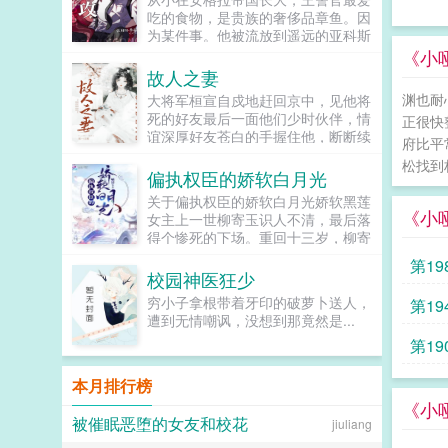
自我，要当就得当个天不怕地不怕的
吃的食物，是贵族的奢侈品章鱼。因
逍遥王爷！先整个报纸，刷刷名声。
为某件事。他被流放到遥远的亚科斯
再整个炼铁厂，掌控大唐钢铁炼制，
海域。这里盛产章鱼。刚到第一天，
《小
从世家手里抢抢钱。接着为天下工匠
岛上发生血案。法医诊断死因非人
故人之妻
和府兵谋个福利，团结一切可团结之
为，而应该来自某种纲足科海洋软体
人。当长孙老阴人想要针对李恪的时
渊也耐
大将军桓宣自戍地赶回京中，见他将
动物...
候，却发现，除了朝堂之上，外面已
死的好友最后一面他们少时伙伴，情
正很快
经都是李恪了。等李恪搞定一切，可
谊深厚好友苍白的手握住他，断断续
府比平
以彻底逍遥的时候。李世民恪儿啊，
续叮嘱我那未过门的妻子无依无靠，
松找到
朕已经封你当太子了。李恪别啊，那
很是可怜，我死后，请你好好照顾
偏执权臣的娇软白月光
个皇帝，狗都不当。...
她。桓宣抬眼，见雪肤乌发的女子藏
关于偏执权臣的娇软白月光娇软黑莲
在帷幕...
《小
女主上一世柳寄玉识人不清，最后落
得个惨死的下场。重回十三岁，柳寄
玉含笑将害过自己的人，玩弄于掌股
第1
之上。可她转身却扑入了那人的怀
校园神医狂少
中，撒着娇说手疼。梅疏玉觉得很奇
穷小子拿根带着牙印的破萝卜送人，
第19
怪，那个对自己颐指气使的小姑娘，
遭到无情嘲讽，没想到那竟然是...
竟是眼巴巴的拉着自己的袖子撒娇。
第1
他从小看惯了黑暗腌臜的事，满心也
充斥着黑暗。但是在他的心尖上，稳
稳当当的坐着一个干干净净的柳寄
本月排行榜
玉。她是他触摸不到的光。当他拼尽
《小
全力想要抓住她的时候她却朝他甜甜
被催眠恶堕的女友和校花
jiuliang
一笑，说道我抓到你啦！你给你赔罪