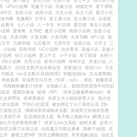
梦小说
第一版主
爱去小说
完美小说
爱上中文
残月轩小说
库
UPU小说网
笔趣子小说
乐趣小说
硝烟文学
君子博客
63中文
农田小说
农田小说
乐文小说
乐文小说
夏日小说
读书网
笔趣阁V
文学A
富士康小说
富士康小说
去读笔
一起看书
七八小说
八一中文
91言情
爱言情
青豆小说网
小说网
爱来阁
天书吧
魔爪小说网
阅体小说网
发发小说
7小说
大美书网
大美书网
大美书网
大美书网
8P小说
晨
心文学
万相书城
元宝看书
大美中文
铅笔小说
大学士
三
小说铺
四四书库
UC小说网
欣欣看书
圣墟小说
圣墟小
小说网
纳兰小说网
爱上中文
小子小说
布丁阅读
乡村小
OK小说网
月亮小说
新书小说网
传奇中文
并读小说
八
面真大
当H文女配开始自暴自弃
房客|糙汉
咬你|1v1
天生
与狐说
rou文女配不容易[快穿]
幸瘾|校园np
文火煨青梅|
有效真香
穿成男主白月光（快穿，nph）
香欲
魅魔养成
传闻她鲜嫩多汁|快穿
当我嫁人后，剧情突然变得不对劲起
同居后
靡靡宫春深
纵情（NP）
快穿之睡遍男神(nph)
兽
宵|女师男徒
老师要稳住
快穿之大小姐的噩梦人生
每次快
主求生指南
予你心安|甜宠
被迫绑定了小三系统以后【快
下谋妆|古言
满级绿茶穿成炮灰女配
穿成男主的炮灰前妻
人变得不幸
乱花渐欲迷人眼
每天晚上都被cha
醉酒之后
被白月光的爸爸给睡了
快穿之rou文系统
临时夫妻
反差小
快穿之睡了反派以后
伪装魔王与祭品勇者
屋檐下|校园
见
公车
麝香之梦|NP
快穿之卿卿我我
异常现象|婚后
远在天