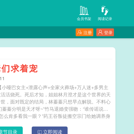
会员书架
阅读记录
注册
登录
佬们求着宠
11
小哑巴女主+泄露心声+全家火葬场+万人迷+多男主
被活活烧死。死后才知，姐姐林月澄才是这个世界的天
一世，面对既定的结局，林蓁蓁只想早点解脱。不料心
蓁蓁分明是天才呀~”竹马退婚变强吻：“谁传谣说我
你怎么肯多看我一眼？”药王谷叛徒搬空宗门给她调养身
人邀她共赴深海：“天道坏，与我一同到深海逍遥快活
的小可怜。林家人终于后悔要补偿她，可这一世，她已
章节目录
立即阅读