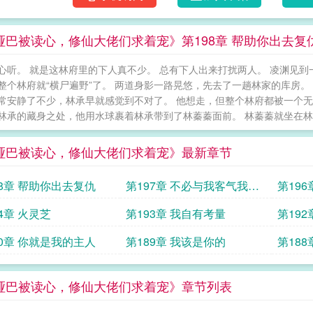
不在意了。 小哑巴被读心，修仙大佬们求着宠
哑巴被读心，修仙大佬们求着宠》第198章 帮助你出去复
心听。 就是这林府里的下人真不少。 总有下人出来打扰两人。 凌渊见到
整个林府就“横尸遍野”了。 两道身影一路晃悠，先去了一趟林家的库房。
常安静了不少，林承早就感觉到不对了。 他想走，但整个林府都被一个无
林承的藏身之处，他用水球裹着林承带到了林蓁蓁面前。 林蓁蓁就坐在林家
哑巴被读心，修仙大佬们求着宠》最新章节
98章 帮助你出去复仇
第197章 不必与我客气我是
第196
来找茬的
4章 火灵芝
第193章 我自有考量
第19
你伺候
90章 你就是我的主人
第189章 我该是你的
第18
哑巴被读心，修仙大佬们求着宠》章节列表