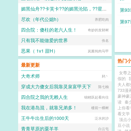
媚黑仙舟??卡芙卡??的媚黑沦陷，??星的媚黑恶堕??，??黑人至上??
第93
尽欢（年代公媳h）
养肥吃肉
露露
第9
四合院：傻柱的老六人生！
奇妙的发财树
只有我不能做爱的世界
佚名
恶果（ 1v1 甜H）
岚酱炖肉马甲
热门
最新更新
女尊
大奇术师
鸫丶
假的
夫人都
穿成大力傻女后我靠灵泉富甲天下
陈七柚
733漫
豪神豪
四合院之我的无赖人生
锦鲤跃起看向往
读
秦
我在港岛混，就靠兄弟多！
上你看
楼前一棵树
看文学
王牛牛出生后的1000天
泛水的沙
顶点
豆小说
青青草原的粟羊羊
白云屯