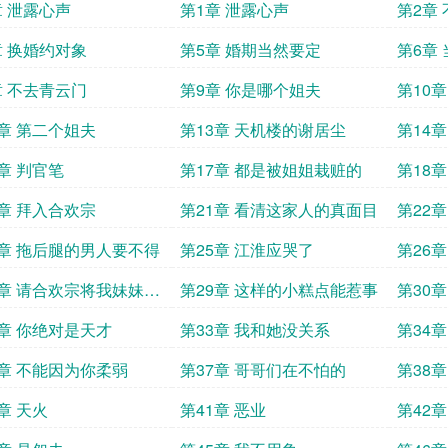
章 泄露心声
第1章 泄露心声
第2章
章 换婚约对象
第5章 婚期当然要定
第6章
章 不去青云门
第9章 你是哪个姐夫
第10
2章 第二个姐夫
第13章 天机楼的谢居尘
第14
6章 判官笔
第17章 都是被姐姐栽赃的
第18
0章 拜入合欢宗
第21章 看清这家人的真面目
第22
4章 拖后腿的男人要不得
第25章 江淮应哭了
第26
8章 请合欢宗将我妹妹逐
第29章 这样的小糕点能惹事
第30
门
2章 你绝对是天才
第33章 我和她没关系
第34
6章 不能因为你柔弱
第37章 哥哥们在不怕的
第38
章 天火
第41章 恶业
第42