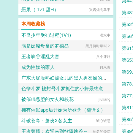
第4
恶果（ 1v1 甜H）
岚酱炖肉马甲
第4
本周收藏榜
第5
不良少年受罚过程(1V1)
潜水中
第5
满是媚屌母畜的罗德岛
黑月何时嚎叫？
第6
王者峡谷淫乱大赛
八个牙路
第6
成为性奴的家人
何米奇
第6
广东大屁股熟妇被女儿的黑人男友操的浑身颤抖淫水喷满床单
第7
色孽斗罗:被封号斗罗抓住的小舞最终意识重组成了玩偶
二十三
第7
被催眠恶堕的女友和校花
lgcloveself
jiuliang
第8
拥有催眠app后开始为所欲为（翻译文）
了
第8
斗破苍穹：萧炎X各女主
白门楼汉化集团
诚心诚意
般
王者荣耀：欢迎来到欲望峡谷～
第8
莫名的烦恼