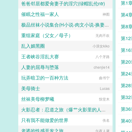
就是了。面前的少女出落得亭亭玉
第1
爸爸邻居都爱肏妻子的淫穴(绿帽乱伦ntr)
立，湿漉漉的杏眼望着他，眼下是一
颗显眼殷红的小痣。少年喉结动了
催眠之性福一家人
第4
轻松向
神图
动，拢在袖中的手紧了紧，状似平静
的看着她如何赔罪？少女白嫩的一张
极品丝袜小说集合(H小说-肉文小说-换妻-妈妈-母子)
第8
小脸皱成一团，透着淡淡的红晕，结
结巴巴开口我把我赔给你好不好话
重组家庭（父女／母子）
海岸线文学
无肉不欢
第1
落，少年顿时眸色一深，清冷的薄唇
就覆了上去。我等这一日，许久
乱入媚黑圈
小浪女kiko
了。...
第1
王者峡谷淫乱大赛
八个牙路
第2
人妻的屈辱与堕落
chenjie14
第2
玩弄暗卫的一百种方法
曲书宁
第2
美母骑士
Lucas
出宗
第3
丝袜美母柳梦曦
惊堂木
第3
火影忍者：忍道之旅（爆艹火影里的人妻熟女）
只有我不能做爱的世界
第40
fnr8std27
佚名
老婆的性感开发之旅
午夜人屠