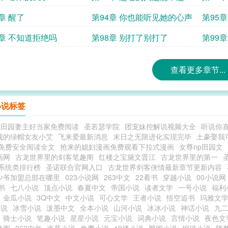
章 醒了
第94章 你也能听见她的心声
第95
吗
7章 不知道拒绝吗
第98章 别打了别打了
第99
查看更多章节...
小说标签
之田园妻主好当家免费阅读
圣若瑟学院
团宠妹控解说视频大全
听说你
我的绿帽女友小艾
飞来爱最新消息
末日之无限进化实现完毕
土豪娶我
免费安全阅读全文
抢来的媳妇漫画免费观看下拉式漫画
女尊np田园文
画网
古龙世界里的剑客笔趣阁
红楼之宝黛文晋江
古龙世界里的第一
系统类排行榜
圣诺联合官网入口
古龙世界剑客侠情最新章节更新内容
少爷加盟总部在哪里
023小说网
263中文
22看书
穿越小说
00小说网
书
七八小说
顶点小说
春夏中文
帝国小说
读者文学
一号小说
福利
金瓜小说
3Q中文
中文小说
可心文学
王者小说
悟空追书
玛雅文
小说
冰雪小说
泼墨中文
全本小说
山河小说
冰冰小说
神话小说
九
骑士小说
笔趣小说
星星小说
元宝小说
词典小说
言情小说
夜色文