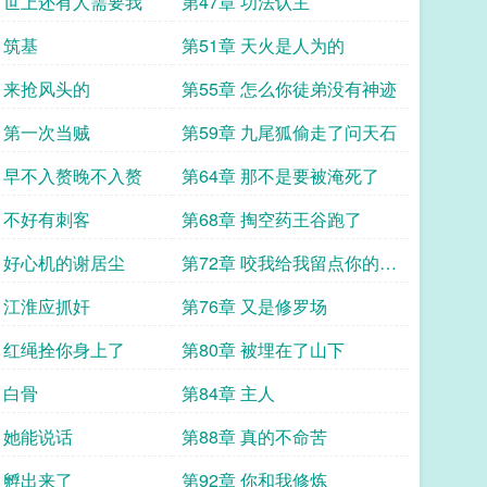
章 世上还有人需要我
第47章 功法认主
 筑基
第51章 天火是人为的
章 来抢风头的
第55章 怎么你徒弟没有神迹
章 第一次当贼
第59章 九尾狐偷走了问天石
章 早不入赘晚不入赘
第64章 那不是要被淹死了
章 不好有刺客
第68章 掏空药王谷跑了
章 好心机的谢居尘
第72章 咬我给我留点你的标
记
章 江淮应抓奸
第76章 又是修罗场
章 红绳拴你身上了
第80章 被埋在了山下
 白骨
第84章 主人
章 她能说话
第88章 真的不命苦
章 孵出来了
第92章 你和我修炼