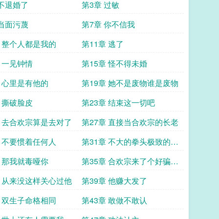
 不退婚了
第3章 过敏
 当面污蔑
第7章 你不信我
章 整个人都是我的
第11章 逃了
章 一见钟情
第15章 怪不得未婚
章 心里是有他的
第19章 她不是废物谁是废物
章 撕破脸皮
第23章 结束这一切吧
章 去合欢宗算是去对了
第27章 直接当合欢宗的长老
章 不要惯着任何人
第31章 不大的拳头极致的蛮
力
章 那我就毒哑你
第35章 合欢宗来了个好骗的
人
章 从来没这样关心过他
第39章 他赚大发了
章 双生子命格相同
第43章 敢做不敢认