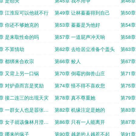
4章 是怨夫
第45章 我不用争
第46
8章 江淮应可以他就不行
第49章 让林蓁蓁得到自己
第50章
2章 你还不够她克的
第53章 蓁蓁是为他好
第54
6章 是来取性命的吗
第57章 一道屁声冲天响
第58
1章 不算情劫
第62章 去给居尘准备个盖头
第63
5章 都绑来合欢宗
第66章 鲛人
第67
9章 又背上另一口锅
第70章 倒霉的御兽山庄
第71
3章 对炉鼎而言是奖励
第74章 怪不得不喜欢您
第75
7章 接二连三的出现天灾
第78章 真不尊重她
第79
1章 一群女人也是嚣张上
第82章 机缘注定是她的
第83章
5章 女子就该像林月澄这
第86章 只有一人能离开
第87
9章 哪来的疯子
第90章 越老的人越惹不起
第91