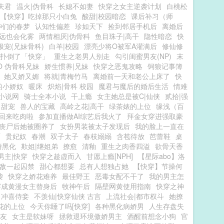
夫君
温火|伪骨科
长媳不如妻
快穿之女主逆袭计划
白桃松
【快穿】吃掉那只小白兔
酸甜|校园暗恋
课后补习（师
神们的春梦
认知性偏差
珍如天下
捡到邻居手机后
离婚后
远也会化雾
两情相厌|伪骨科
鱼目珠子|高干
隐性暗恋
快
极宠(兄妹骨科)
白羊|校园
漂亮少将O被军A灌满后
修仙修
扑倒了「快穿」
重生之老男人别走
勾引闺蜜男友(NP)
末
O 伪骨科兄妹
娇生惯养|兄妹
快穿之恶鬼攻略
饲狼记事簿
她又娇又媚
将就|青梅竹马
离婚前一天和老公上床了
快
的小娇奴
暖床
炽焰|骨科 校园
魔君与魔后的婚后生活
情难
小说网
骑士全本小说
干上瘾
女主她总是被C|仙侠
贰拾|强
 甜宠
兽人的宝藏
高岭之花|高干
绿茶婊的上位
缘浅（百
回来吃肉啦
参加直播做AI综艺后我火了
拜金女穿进强取豪
丧尸后她被圈养了
女扮男装被太子发现后
我的脸上一直在
雨
贵妃奴
春潮
双子太子
春枝嫋嫋
含苞待放
芭蕾鞋
桌
娇黑化
欺姐|继姐弟
撩愈
清釉
重生之肉香四溢
欲骨天香
男主|快穿
快穿之趁虚而入
甘愿上瘾[NPH]
【星际abo】洛
敌一起囚禁
甜心都想要
总有人想独占她
【快穿】节操何
袭
快穿之娇花难养
最佳野王
恶毒女配不干了
我的男主怎
穿成黄漫女主替身后
牧神午后
隔壁网黄使用指南
快穿之神
冲喜侍妾
不羡仙|快穿仙侠 古言
上流社会|都市权斗
她撩
花的上位
今天你睡了吗[快穿]
各种黑化病娇男
人生存盘失
友
女主是软妹呀
拯救退环境傲娇男主
酒醒前想念小狗
官