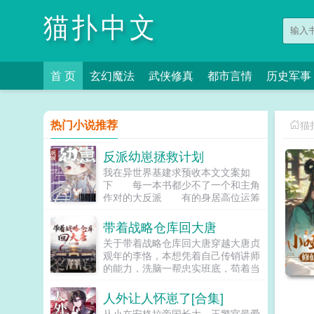
猫扑中文
首 页
玄幻魔法
武侠修真
都市言情
历史军事
热门小说推荐
猫
反派幼崽拯救计划
我在异世界基建求预收本文文案如
下 每一本书都少不了一个和主角
作对的大反派 有的身居高位运筹
帷幄将主角玩弄于手掌之中。 有
的智力超群，随意可以造就一场灾
带着战略仓库回大唐
难 有的善于伪装，表面与主...
关于带着战略仓库回大唐穿越大唐贞
观年的李恪，本想凭着自己传销讲师
的能力，洗脑一帮忠实班底，苟着当
个不起眼的小王爷。谁知道穿越八年
后，却发现自己还带来了一整个国家
人外让人怀崽了[合集]
战略储备仓库。于是李恪彻底放飞了
从小在安格拉帝国长大，王警官最爱