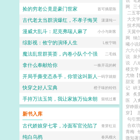
说
笔
网
三
捡的穷老公竟是豪门世家
首可摘星陈
二五
大文
古代老太当群演爆红，不孝子悔哭
潇潇纯一
技术
漫威大乱斗：尼克弗瑞人麻了
天翼
小小与刺客
网
纳
综影视：攸宁的演绎人生
L攸宁呐
曦小说
六六小
魔法乱世群英荟，内卷小队个个强
二毛钱
说
泉
说
八
拿什么奉献给你
一株开花的树
楼文学
尤物【
开局手撕变态杀手，你管这叫新人
一码字就烦
甜宠
快穿之好人宝典
记
碎
橙子味的铃铛
来
炙
手持万法玉简，我让家族万仙来朝
留纸过雁
医
入
穿睁眼
穿】
新书入库
勾引
古代娇娘穿七零，冷面军官沦陷了
合欢
青芽红豆
青梅
纯白乌鸦
春风榴火
微知著