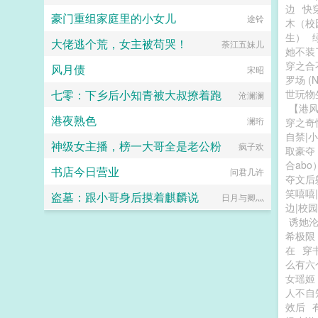
边
快
豪门重组家庭里的小女儿
途铃
木（校
生）
大佬逃个荒，女主被苟哭！
荼江五妹儿
她不装
穿之合
风月债
宋昭
罗场 (N
七零：下乡后小知青被大叔撩着跑
世玩物
沧澜澜
【港
港夜熟色
澜珩
穿之奇
自禁|
神级女主播，榜一大哥全是老公粉
疯子欢
取豪夺
合abo
书店今日营业
问君几许
夺文后
笑嘻嘻
盗墓：跟小哥身后摸着麒麟说
日月与卿灬
边|校园
诱她
希极限
在
穿
么有六
女瑶姬
人不自
效后