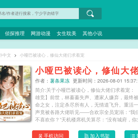
侦探推理
网游动漫
女生耽美
其他小说
扑中文
>
小哑巴被读心，修仙大佬们求着宠
小哑巴被读心，修仙大
作者：
薯条果冻
更新时间：2026-08-01 15:37:
简介:关于小哑巴被读心，修仙大佬们求着宠：【
雄竞】前世，林蓁蓁失声、遭家人嫌弃，最终
命之女，注定杀尽所有人，无情道飞升。重活
声竟被各路大佬听见——合欢宗全员宠溺：“我们
不喜欢你？”天机楼席机关算尽：“没有城府，
体：“第一次见，我就知道自己会栽。”万年鲛
吧？”奖池还在叠加，林蓁蓁再也不是求爱不得
手机访问
加入书架