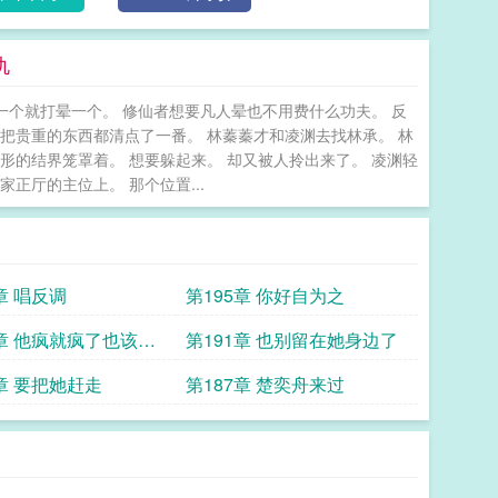
仇
一个就打晕一个。 修仙者想要凡人晕也不用费什么功夫。 反
 把贵重的东西都清点了一番。 林蓁蓁才和凌渊去找林承。 林
形的结界笼罩着。 想要躲起来。 却又被人拎出来了。 凌渊轻
正厅的主位上。 那个位置...
章 唱反调
第195章 你好自为之
2章 他疯就疯了也该把
第191章 也别留在她身边了
好啊
8章 要把她赶走
第187章 楚奕舟来过