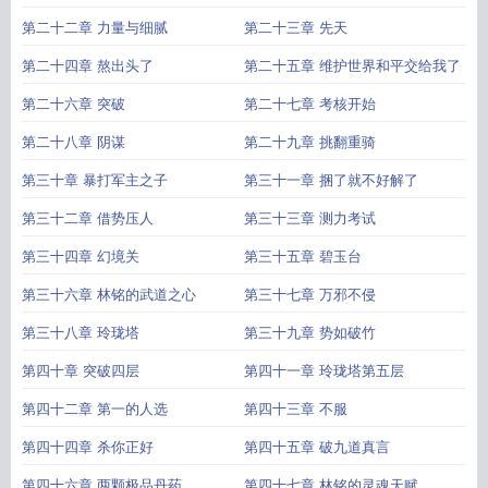
第二十二章 力量与细腻
第二十三章 先天
第二十四章 熬出头了
第二十五章 维护世界和平交给我了
第二十六章 突破
第二十七章 考核开始
第二十八章 阴谋
第二十九章 挑翻重骑
第三十章 暴打军主之子
第三十一章 捆了就不好解了
第三十二章 借势压人
第三十三章 测力考试
第三十四章 幻境关
第三十五章 碧玉台
第三十六章 林铭的武道之心
第三十七章 万邪不侵
第三十八章 玲珑塔
第三十九章 势如破竹
第四十章 突破四层
第四十一章 玲珑塔第五层
第四十二章 第一的人选
第四十三章 不服
第四十四章 杀你正好
第四十五章 破九道真言
第四十六章 两颗极品丹药
第四十七章 林铭的灵魂天赋