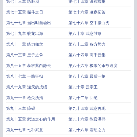
第七十三章 练脏期
第七十四章 瀑布端枪
第七十五章 赌斗之日
第七十六章 凌森拓苦
第七十七章 当出时自会出
第七十八章 空手接白刃
第七十九章 蛟龙出海
第八十章 武意雏形
第八十一章 练力如丝
第八十二章 各方势力
第八十三章 皇子之争
第八十四章 高手云集
第八十五章 慕容紫白静云
第八十六章 极限的杀敌速度
第八十七章 一路狂扫
第八十八章 最后一枪
第八十九章 逆天的成绩
第九十章 云亲王
第九十一章 枪尖所指
第九十二章 回绝
第九十三章 障碍
第九十四章 武意再现
第九十五章 武道之心的作用
第九十六章 教官洪熙
第九十七章 七种武意
第九十八章 震动之力