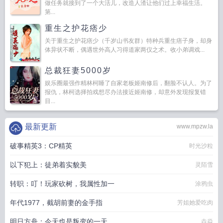
做任务就接到了一个大活儿，改造人渣让他们过上幸福生活。
第...
重生之护花痞少
关于重生之护花痞少（千岁山书友群）特种兵重生痞子身，却身
体异状不断，偶遇世外高人习得道家两仪之术。收小弟调戏...
总裁狂妻5000岁
娱乐圈最强作精林柯睡了自家老板姬南修后，翻脸不认人。为了
报仇，林柯选择拍戏想尽办法接近姬南修，却意外发现报复错
目...
最新更新
www.mpzw.la
破事精英3：CP精英
时光沙粒
以下犯上：徒弟着实貌美
灵陌雪
转职：叮！玩家砍树，我属性加一
涂鸦虫
年代1977，截胡前妻的金手指
芳姐她爱吃肉
明日方舟：今天也是叛变的一天
垚焱