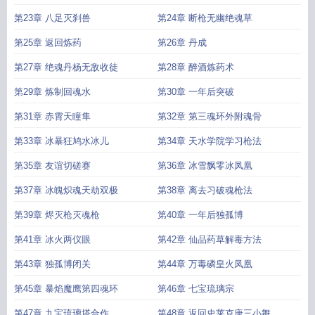
第23章 八足灭刹兽
第24章 断枪无幽绝魂草
第25章 返回炼药
第26章 丹成
第27章 绝魂丹杨无敌收徒
第28章 醉酒炼药术
第29章 炼制回魂水
第30章 一年后突破
第31章 赤霄天瞳隼
第32章 第三魂环外附魂骨
第33章 冰暴狂鸠水冰儿
第34章 天水学院学习枪法
第35章 友谊切磋赛
第36章 冰雪飘零冰凤凰
第37章 冰魄炽魂天劫双极
第38章 离去习破魂枪法
第39章 烬灭枪灭魂枪
第40章 一年后独孤博
第41章 冰火两仪眼
第42章 仙品药草解毒方法
第43章 独孤博闭关
第44章 万毒磷皇火凤凰
第45章 暴焰魔鹰第四魂环
第46章 七宝琉璃宗
第47章 九宝琉璃塔合作
第48章 返回史莱克唐三小舞