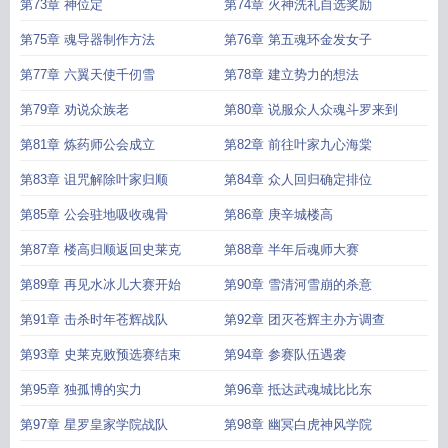
第73章 神位定
第74章 火神洗礼自选奖励
第75章 魂导器制作方法
第76章 第五魂环金发女子
第77章 六翼天使千仞雪
第78章 建立势力的想法
第79章 劝说众族老
第80章 说服众人众魂斗罗来到
第81章 炼药师公会成立
第82章 前往叶家九心海棠
第83章 诅咒解除叶家归顺
第84章 众人回归确定排位
第85章 公会驻地吸收魂骨
第86章 庚辛城楼高
第87章 楼高归顺返回史莱克
第88章 半年后魂师大赛
第89章 再见水冰儿大赛开始
第90章 雪清河雪崩的杀意
第91章 击杀时年苍辉战队
第92章 团灭苍辉主办方调查
第93章 史莱克败预选赛结束
第94章 参赛队伍遇袭
第95章 独孤博的实力
第96章 抵达武魂城比比东
第97章 星罗皇家学院战队
第98章 幽冥白虎神风学院