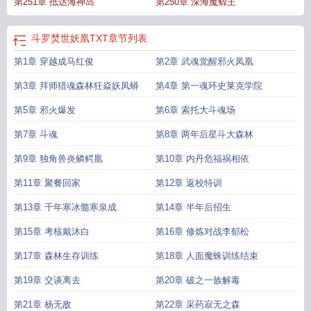
第251章 抵达海神岛
第250章 深海魔鲸王
斗罗焚世妖凰TXT
章节列表
第1章 穿越成马红俊
第2章 武魂觉醒邪火凤凰
第3章 拜师猎魂森林狂焱妖凤蟒
第4章 第一魂环史莱克学院
第5章 邪火爆发
第6章 索托大斗魂场
第7章 斗魂
第8章 两年后星斗大森林
第9章 独角兽炎鳞鳄凰
第10章 内丹危福祸相依
第11章 聚餐回家
第12章 返校特训
第13章 千年寒冰髓寒泉成
第14章 半年后招生
第15章 考核戴沐白
第16章 修炼对战李郁松
第17章 森林生存训练
第18章 人面魔蛛训练结束
第19章 交谈离去
第20章 破之一族解毒
第21章 杨无敌
第22章 采药寂无之森