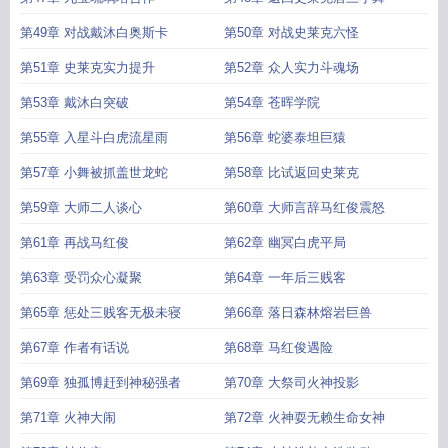
第49章 对战戴沐白奥斯卡
第50章 对战史莱克六怪
第51章 史莱克实力提升
第52章 众人实力斗魂场
第53章 戴沐白突破
第54章 苍晖学院
第55章 入星斗白虎流星雨
第56章 蛇婆泰坦巨猿
第57章 小舞被抓盖世龙蛇
第58章 比试返回史莱克
第59章 大师二人谈心
第60章 大师言辞马红俊震怒
第61章 再战马红俊
第62章 幽冥白虎平局
第63章 受罚众心凝聚
第64章 一年后三贱客
第65章 惩处三贱客无极未寝
第66章 落日森林熔岩巨兽
第67章 作者有话说
第68章 马红俊遇险
第69章 独孤博赶到神秘强者
第70章 大祭司火神投影
第71章 火神大闹
第72章 火神耍无赖生命女神