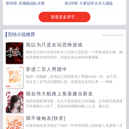
第99章 武魂殿战队决赛
第100章 大赛冠军水冰儿遇险
查看更多章节...
完结小说推荐
www.mpzw.la
我以为只是在玩恐怖游戏
预收末日游行合欢宗的女人没有心迟韵是一个恐怖游戏主播。她
的直播效果曾经很好，但最近观众姥爷好像看腻...
穿进二百人男团中
顾熠一觉睡醒，发现自己居然穿成了男团vic的一员。这个团，
有足足二百号成员顾熠心道，把成员全名列出来，一章够...
我在伟大航路上靠基建当新皇
前排基建航海争霸，女主不是传统意义的海贼。生存模式基建模
式争霸模式上班了，更新时间调整到晚上九点。最近还...
我不做炮灰[快穿]
反派和炮灰是没有好下场的！时空管理局上班的新人裴彦第一次