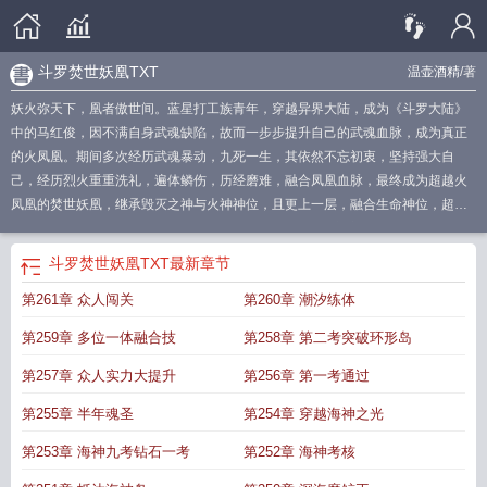
斗罗焚世妖凰TXT
温壶酒精
/著
妖火弥天下，凰者傲世间。蓝星打工族青年，穿越异界大陆，成为《斗罗大陆》
中的马红俊，因不满自身武魂缺陷，故而一步步提升自己的武魂血脉，成为真正
的火凤凰。期间多次经历武魂暴动，九死一生，其依然不忘初衷，坚持强大自
己，经历烈火重重洗礼，遍体鳞伤，历经磨难，融合凤凰血脉，最终成为超越火
凤凰的焚世妖凰，继承毁灭之神与火神神位，且更上一层，融合生命神位，超越
修罗神成为神界最强者，神界执法神。...
斗罗焚世妖凰最新章节目录
斗罗焚世妖
凰武魂
斗罗焚世妖凰 在线阅读
斗罗焚世妖凰温壶酒精
斗罗焚世妖凰笔趣阁
斗
斗罗焚世妖凰TXT
最新章节
罗焚世妖凰免费阅读
斗罗焚世妖凰在线阅读免费
斗罗焚世妖凰如文网
斗罗焚世
第261章 众人闯关
第260章 潮汐练体
妖凰在线阅读全文
斗罗焚寂
斗罗焚世妖凰免费观看
斗罗焚世妖凰
斗罗焚世妖
凰_女主
斗罗焚世妖凰 _ 女主
斗罗焚世妖凰 第501章
斗罗焚世妖凰免费阅读最
第259章 多位一体融合技
第258章 第二考突破环形岛
新章节
斗罗焚世妖凰TXT
斗罗大陆之灭世妖莲
斗罗焚世妖凰免费
斗罗焚世妖
凰免费阅读全文
第257章 众人实力大提升
第256章 第一考通过
第255章 半年魂圣
第254章 穿越海神之光
第253章 海神九考钻石一考
第252章 海神考核