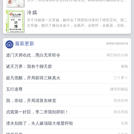
伙伴，情谊深厚好友苍白的手握住他，断断续续叮嘱我那未过...
冷嫣
关于冷嫣第一次穿越，她学会了绝世轻功拿到了绝世宝剑。第二
次穿越，她为了修仙去奋斗，会炼丹，会制符，会炼器，没啥...
最新更新
www.mpzw.la
道门天师在此，黑白无常听令
锅巴味的火锅
诸天万界：我有个聊天群
糖枫
超凡觉醒，开局获得三昧真火
三十萝卜
五行道尊
娜塔的魏猛
我，崇祯，开局清算东林党
坚持自律
贞观第一奸臣，李二求我别辞职！
路在西南
渣夫别跪了，夫人嫁顶级大佬显怀啦
乐恩