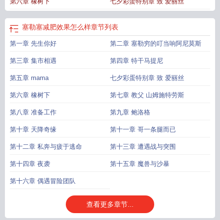
第六章 橡树下
七夕彩蛋特别章 致 爱丽丝
塞勒塞减肥效果怎么样
章节列表
第一章 先生你好
第二章 塞勒穷的叮当响阿尼莫斯
第三章 集市相遇
第四章 特干马提尼
第五章 mama
七夕彩蛋特别章 致 爱丽丝
第六章 橡树下
第七章 教父 山姆施特劳斯
第八章 准备工作
第九章 鲍洛格
第十章 天降奇缘
第十一章 哥一条腿而已
第十二章 私奔与疲于逃命
第十三章 遭遇战与突围
第十四章 夜袭
第十五章 魔兽与沙暴
第十六章 偶遇冒险团队
查看更多章节...