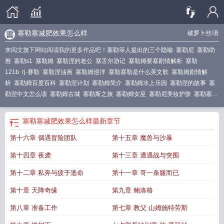
塞勒塞减肥效果怎么样
破萝卜丝
/著
来阅文旗下网站阅读我的更多作品吧！
塞勒等人提出的三个隐喻
塞勒尼
塞勒助
推
塞勒s1
塞勒姆
塞勒涅的老公
塞舌尔游记
塞勒姆要塞剧情解析
塞勒
121b
rj·赛勒
塞勒涅油画
塞勒姆巡洋
塞勒塞勒是什么英文歌
塞勒姆剧情解
析
塞勒姆百度百科
塞勒涅计划
塞勒姆简介
塞勒姆水上乐园
塞勒涅的故事
塞
勒涅中文怎么读
塞勒姆古城
塞勒斯之旅
塞勒姆女巫
塞勒尼美妆护肤
塞勒塞减
肥效果怎么样
赛勒
塞勒涅图片
塞勒尼品牌怎么样
塞勒什么意思
塞勒三部
曲
塞勒塞减肥有效吗
塞勒姆讲了什么
塞勒湦
塞勒斯故事背景解析
塞勒姆百
塞勒塞减肥效果怎么样
最新章节
科
塞勒的三个隐喻
塞勒姆 第一季 在线播放
塞勒涅的神话故事
塞勒姆剧照
塞
第十六章 偶遇冒险团队
第十五章 魔兽与沙暴
勒姆西游记攻略
塞勒晋江
塞勒3分钟漫画书免费观看
塞勒姆是什么意思
塞勒姆
是哪个国家的
塞勒姆堡百度百科
电影塞勒涅
塞勒姆剧情介绍
塞勒作品
塞勒
第十四章 夜袭
第十三章 遭遇战与突围
的
塞勒是什么意思
美国学者塞勒的三个隐喻
第十二章 私奔与疲于逃命
第十一章 哥一条腿而已
第十章 天降奇缘
第九章 鲍洛格
第八章 准备工作
第七章 教父 山姆施特劳斯