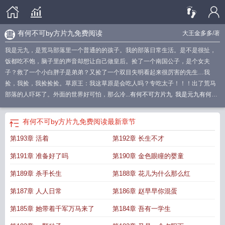
有何不可by方片九免费阅读
大王金多多
/著
我是元九，是荒马部落里一个普通的的孩子。我的部落日常生活。是不是很扯，
饭都吃不饱，脑子里的声音却想让自己做皇后。捡了一个南国公子，是个女夫
子？救了一个小白胖子是弟弟？又捡了一个双目失明看起来很厉害的先生…我
捡，我捡，我捡捡捡。草原王：我这草原是会吃人吗？专吃太子！！！出了荒马
部落的人吓坏了。外面的世界好可怕，那么冷...
有何不可方片九
我是元九有何不
可
有何不可by方片九txt
有何不可by方片九免费阅读
元九是谁的别称
有何不可
方片九时静
有何不可 方片九
有何不可by方片九
有何不可方片九笔趣阁
元九什
有何不可by方片九免费阅读
最新章节
么意思
有何不可gl作者方片九
方片九有何不可TXT
为什么叫元九
第193章 活着
第192章 长生不才
第191章 准备好了吗
第190章 金色眼瞳的婴童
第189章 杀手长生
第188章 花儿为什么那么红
第187章 人人日常
第186章 赵早早你混蛋
第185章 她带着千军万马来了
第184章 吾有一学生