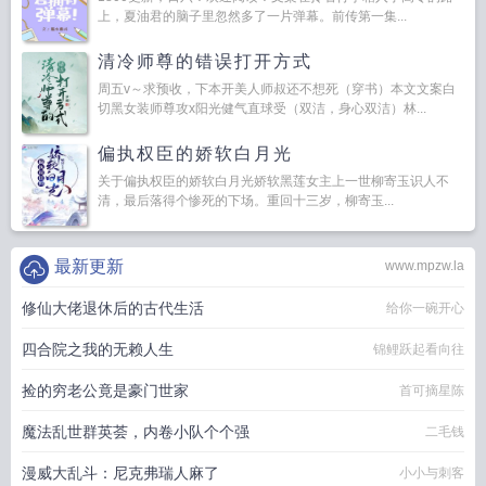
上，夏油君的脑子里忽然多了一片弹幕。前传第一集...
清冷师尊的错误打开方式
周五v～求预收，下本开美人师叔还不想死（穿书）本文文案白
切黑女装师尊攻x阳光健气直球受（双洁，身心双洁）林...
偏执权臣的娇软白月光
关于偏执权臣的娇软白月光娇软黑莲女主上一世柳寄玉识人不
清，最后落得个惨死的下场。重回十三岁，柳寄玉...
最新更新
www.mpzw.la
修仙大佬退休后的古代生活
给你一碗开心
四合院之我的无赖人生
锦鲤跃起看向往
捡的穷老公竟是豪门世家
首可摘星陈
魔法乱世群英荟，内卷小队个个强
二毛钱
漫威大乱斗：尼克弗瑞人麻了
小小与刺客