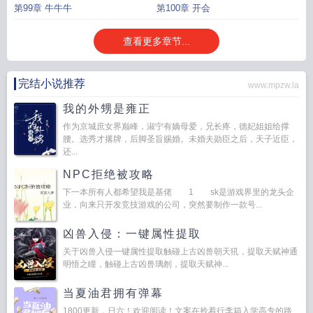
第99章 牛牛牛
第100章 开会
查看更多章节...
完结小说推荐
www.mpzw.la
我的外甥是雍正
作为京城庶女界巅峰，淑宁有嫡母爱，兄长疼，德妃姐姐给撑
腰。选秀才撂牌，后脚圣旨赐婚。未婚夫勋臣之后，天子近臣，
还...
NPC拒绝被攻略
下一本所有人都希望我是基佬 1 sk是游戏界里的龙头企
业，向来只开发竞技游戏的公司，突然要制作一款号...
凶兽入侵：一键属性提取
关于凶兽入侵一键属性提取触碰上古凶兽朝天犼，提取天赋神通
明悟之瞳，触碰上古凶兽璃刎，提取天赋神...
当夏油君拥有弹幕
1800更新，日六！欢迎阅读！文案在拎着行李箱入学高专的路