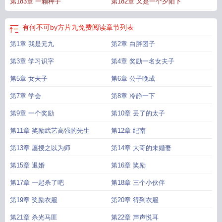
第183章 一颗种子
第182章 又是一个夕阳下
有何不可by方片九免费阅读
章节列表
第1章 我是元九
第2章 白胖团子
第3章 学习识字
第4章 奖励一名女夫子
第5章 女夫子
第6章 公子晚成
第7章 学会
第8章 冷静一下
第9章 一个奖励
第10章 丢了的太子
第11章 奖励武艺高强的先生
第12章 纪南
第13章 愿授之以为师
第14章 大哥的未婚妻
第15章 退婚
第16章 奖励
第17章 一起杀了吧
第18章 三个小伙伴
第19章 奖励衣服
第20章 得到衣服
第21章 杀光马匪
第22章 声声悦耳