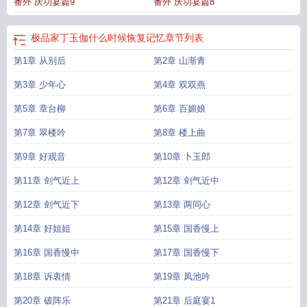
番外 庆功宴篇9
番外 庆功宴篇8
么时候恢复记忆?
极品家丁翠玉坊
极品家丁玉德仙坊新篇txt
极品家丁玉德仙坊
新篇番外仙坊重开
极品家丁之玉德仙仿
极品家丁玉德仙坊新篇番外皇室宗府
极
品家丁玉伽右王
极品家丁玉德仙改编
极品家丁仙儿结局是什么
极品家丁玉德仙
极品家丁玉伽什么时候恢复记忆
章节列表
坊新篇+笔趣阁
极品家丁玉德仙坊新篇 笔趣阁
极品家丁玉德仙坊新篇 后记
极品
第1章 从别后
第2章 山渐青
家丁作家
极品家丁仙儿谁演的
极品家丁之玉的5仙坊
极品家丁中仙儿结局
电视
剧极品家丁仙儿结局
极品家丁仙儿最后结局是什么
第3章 少年心
第4章 双双燕
第5章 章台柳
第6章 百媚娘
第7章 翠楼吟
第8章 楼上曲
第9章 好观音
第10章 卜玉郎
第11章 剑气近上
第12章 剑气近中
第12章 剑气近下
第13章 两同心
第14章 好姐姐
第15章 国香慢上
第16章 国香慢中
第17章 国香慢下
第18章 诉衷情
第19章 凤池吟
第20章 破阵乐
第21章 后庭宴1