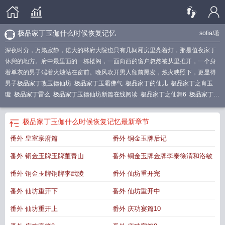
极品家丁玉伽什么时候恢复记忆
sofia
/著
深夜时分，万籁寂静，偌大的林府大院也只有几间厢房里亮着灯，那是值夜家丁
休憩的地方。府中最里面的一栋楼阁，一面向西的窗户忽然被从里推开，一个身
着单衣的男子端着火烛站在窗前。晚风吹开男人额前黑发，烛火映照下，更显得
男子
极品家丁改玉德仙坊
极品家丁玉霜佛气
极品家丁的仙儿
极品家丁之肖玉
璇
极品家丁雷么
极品家丁玉德仙坊新篇在线阅读
极品家丁之仙舞6
极品家丁之
德
极品家丁玉德仙坊新篇阅读
极品家丁玉德仙坊新篇新婚第几章
极品家丁禹百
度百科
极品家丁玉德仙坊新篇结局
极品家丁玉德仙坊新篇节目列表
极品家丁玉
极品家丁玉伽什么时候恢复记忆
最新章节
德仙坊新篇 在线阅读
极品家丁玉德仙坊新篇最新章节
极品家丁改编版翠玉
番外 皇室宗府篇
番外 铜金玉牌后记
坊
极品家丁玉德仙坊新篇章节
极品家丁玉德仙坊新篇全文txt
极品家丁仙儿的结
局
极品家丁玉德仙坊新篇番外庆功宴
极品家丁玉德仙坊新篇番外仙坊重开 章
番外 铜金玉牌玉牌董青山
番外 铜金玉牌金牌李泰徐渭和洛敏
节
极品家丁玉德仙坊新篇外皇室宗府
极品家丁玉德仙坊绿
极品家丁仙儿师傅是
谁
极品家丁玉霜渡佛气
极品家丁玉德仙坊新篇.txt
极品家丁仙儿死了没有
极品
番外 铜金玉牌铜牌李武陵
番外 仙坊重开完
家丁玉德仙坊新篇最新章节内容与评价
极品家丁玉伽什么时候恢复记忆
极品家
番外 仙坊重开下
番外 仙坊重开中
丁玉德仙坊新篇最新章节列表
极品家丁玉德仙坊新篇改编
极品家丁玉德仙坊新
篇番外庆功
极品家丁玉德仙坊新篇在哪里看
极品家丁玉德仙坊新篇 最新章节更
番外 仙坊重开上
番外 庆功宴篇10
新
极品家丁玉德仙坊新篇番外铜金玉牌
极品家丁之玉德 仙坊
极品家丁玉伽什