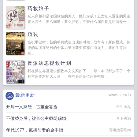
药妆娘子
别人穿越都是倾国倾城的美人，她却穿成了丑女别人遇见的男主
要么高冷，要么霸道，要么邪魅，不管什么属性都是用情专一...
殖装
当机甲过时，新的单兵武装出现的时候，战争有了新的模式。传
统的军团在绝对的个体力量面前变得苍白而无力。新的生存法
则...
反派幼崽拯救计划
我在异世界基建求预收本文文案如下 每一本书都少不了一个
和主角作对的大反派 有的身居高位运筹帷幄...
最新更新
www.mpzw.la
开局一只麻袋，古董全靠捡
金生水起
不做替身后，被长公主截胡赐婚
月下买酒
年代1977，截胡前妻的金手指
芳姐她爱吃肉