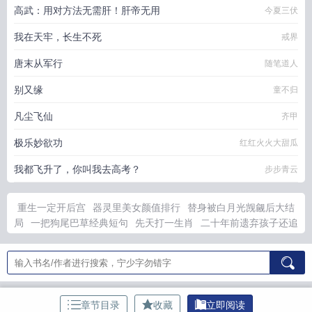
高武：用对方法无需肝！肝帝无用
今夏三伏
我在天牢，长生不死
戒界
唐末从军行
随笔道人
别又缘
童不归
凡尘飞仙
齐甲
极乐妙欲功
红红火火大甜瓜
我都飞升了，你叫我去高考？
步步青云
重生一定开后宫
器灵里美女颜值排行
替身被白月光觊觎后大结
局
一把狗尾巴草经典短句
先天打一生肖
二十年前遗弃孩子还追
究法律责任吗知乎
哈基蛇角色介绍
一根狗尾巴草一首歌
国航年
终总结会议
国航内部年会6
放开那个原始人好看吗
重生我要开
后宫漫画免费阅读
放开那个女孩百度百科
王妃生了三胞胎儿子
的穿越
先天什么意思
病娇爱莉希雅与舰长的爱情探讨与理
易烊
千玺同人合集
动物管理局有实权吗
一朵狗尾巴草27
放开那个
章节目录
收藏
立即阅读