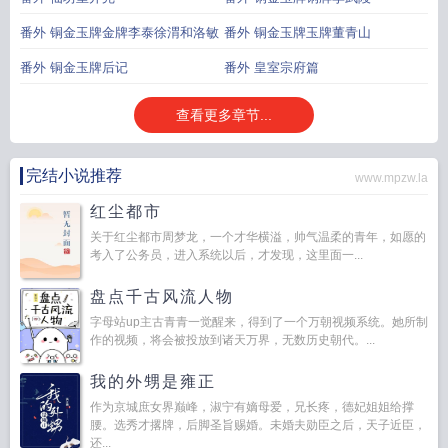
番外 铜金玉牌金牌李泰徐渭和洛敏
番外 铜金玉牌玉牌董青山
番外 铜金玉牌后记
番外 皇室宗府篇
查看更多章节...
完结小说推荐
www.mpzw.la
红尘都市
关于红尘都市周梦龙，一个才华横溢，帅气温柔的青年，如愿的
考入了公务员，进入系统以后，才发现，这里面一...
盘点千古风流人物
字母站up主古青青一觉醒来，得到了一个万朝视频系统。她所制
作的视频，将会被投放到诸天万界，无数历史朝代。...
我的外甥是雍正
作为京城庶女界巅峰，淑宁有嫡母爱，兄长疼，德妃姐姐给撑
腰。选秀才撂牌，后脚圣旨赐婚。未婚夫勋臣之后，天子近臣，
还...