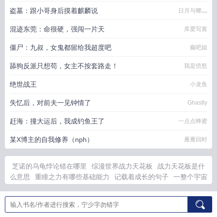
盗墓：跟小哥身后摸着麒麟说
日月与卿灬
混迹东莞：命很硬，强闯一片天
库爱写黄
僵尸：九叔，女鬼都留给我超度吧
癫吧姐
舔狗反派只想苟，女主不按套路走！
我是愤怒
绝世战王
小龙鱼
失忆后，对前夫一见钟情了
Ghastly
赶海：撞大运后，我成钓鱼王了
一点点蜂蜜
某X博主的自我修养（nph）
雁雁回时
芝诺的乌龟悖论错在哪里
综漫世界战力天花板
战力天花板是什
么意思
重瞳之力有哪些基础能力
记载着成长的句子
一整个宇宙
换一颗青柠txt百度
衣带渐宽终不悔.为伊消得人憔悴全文
芝诺的
龟
六道仙尊动漫
重瞳者的境界
重瞳的全部技能
我战力天花板
严
和前任重逢后上cbuang了
凤临朝重生之
跟前任重逢的
成