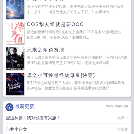
关于许你年年岁岁好以前，姜岁初是大院里号令群娃的骄纵公
主。后来，一场变故使姜岁初失去了家，并与青梅竹...
COS挚友组就是要OOC
最近的更新时间每晚0点本文文案我COS了咒术○战剧场版的
BOSS夏○杰，基友则COS了出圈烫男...
无限之角色扮演
关于无限之角色扮演无限之角色扮演是悲伤的但丁写的科幻未来
类小说你是选择毫无意义的死亡呢，还是选择成为契...
虐文小可怜是怪物母巢[快穿]
5月28号也就是这周日入v啦，希望小天使们多多支持啊每晚九
点钟更新，预收文恶毒炮灰们是幕后黑手完结文我只...
最新更新
www.mpzw.la
黑道神豪：我对钱没有兴趣！
夏侯中
市井小户女
堂溪客