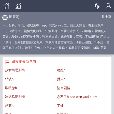
媚果枣
甘汁
/著
一、骨科、暗恋、强取豪夺、np、花式play；二、雄竞大舞台，有胆你就来；
三、肉香芬芳，剧情为肉服务。江漓儿这一生爱过许多人，却嫁给了最恨的人。
萧睿说爱她，却害死她全家，强逼她出嫁。成婚那日，江漓儿不知廉耻的爬上太
子的床，当着他的面颠鸾倒凤。本以为他会雷霆震怒，杀自己泄愤。却不想，他
随手解了衣衫，“娘子好兴致，介意为夫一起吗？”
媚果江淮安阅读
gui媚
莓果枣
是什么
kui媚
rao媚
媚果NPH里
媚果枣有什么用
媚果甘汁古言免费阅读
媚果
甘汁全文免费阅读
媚果笔趣阁
摽媚txt
媚果(nph)最新章节_媚果(nph)(甘汁)
媚
媚果枣
最新章节
果(nph)作者甘汁
媚果是什么意思
摽媚
媚果枣有什么功效
媚果枣
妹妹h d
媚
少女绮思剧情
吮趾h
果阿胶枣有什么功效
媚果枣的毒性有多强
媚果甘汁古言在线阅读
媚果甘汁古
言
媚宠第二十章
媚果江漓笔趣阁
媚果阿胶枣的价格
kuang媚
媚果甘汁大结
错认h
挑火h
局
媚国是什么意思
媚果枣的功效与作用
猕猴桃枣有什么用
媚果枣是什么
媚果
枣和阿胶枣一样吗
媚果江漓
媚果(nph)作者甘汁著
媚果
媚果阿胶枣哪点生产
取暖微h
坠崖剧情
的
媚果枣功效
媚果江漓全文免费阅读
媚果阿胶枣和蓝帽子阿胶枣的区别
蓝帽
路遇马匪剧情
忘不了h pao wen wu4 c om
子阿胶枣
媚果枣图片
媚果阿胶枣98克多少钱一袋
媚果阿胶枣
媚果(nph)最
媄
媚ha
媚果NPH
媚果枣的功效
想要h
不够h