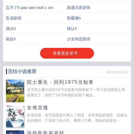
忘不了h pao wen wu4 c om
路遇马匪剧情
坠崖剧情
取暖微h
挑火h
错认h
吮趾h
少女绮思剧情
查看更多章节...
完结小说推荐
www.mpzw.la
院士重生：回到1975当知青
关于院士重生回到1975当知青为国奉献了一辈子的无双国士周
扬重生了，回到了1975年插队的那个偏远...
女侠且慢
女侠且慢，你可知我是什麽人？知道，女帝身边的宠臣，反贼头
目的相好，江湖名门的少主。脚踏三只船，我砍的就是你...
许你年年岁岁好