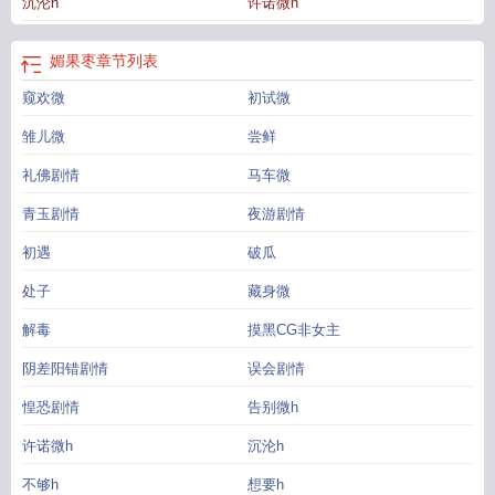
沉沦h
许诺微h
媚果枣
章节列表
窥欢微
初试微
雏儿微
尝鲜
礼佛剧情
马车微
青玉剧情
夜游剧情
初遇
破瓜
处子
藏身微
解毒
摸黑CG非女主
阴差阳错剧情
误会剧情
惶恐剧情
告别微h
许诺微h
沉沦h
不够h
想要h