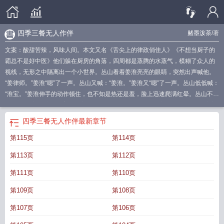
四季三餐无人作伴
赌墨泼茶
/著
文案：酸甜苦辣，风味人间。本文又名《舌尖上的律政俏佳人》《不想当厨子的
霸总不是好中医》他们躲在厨房的角落，四周都是蒸腾的水蒸气，模糊了众人的
视线，无形之中隔离出一个小世界。丛山看着姜淮亮亮的眼睛，突然出声喊他。
“姜律师。”姜淮“嗯”了一声。丛山又喊：“姜淮。”姜淮又“嗯”了一声。丛山低低喊：
“淮宝。”姜淮伸手的动作顿住，也不知是热还是羞，脸上迅速爬满红晕。丛山不依
不挠：“淮宝。”良久，姜淮低着头，扭扭捏捏，模糊不清地应一声。“嗯。”他害羞
的样子太可爱，丛山看着他，满腔柔情化成水。他低笑一声，低下头。珍尔重之
四季三餐无人作伴
最新章节
地吻住了姜淮。温柔中医攻X清冷律师受丛山X姜淮标签：美食小甜饼年上甜宠
第115页
第114页
HE情投意合原创网第50章锁章，欢迎补全~
四季三餐无人作伴
四季三餐对仗句
子
四季三餐无人作伴熬过五更六晚
四季三餐 然后是啥
春夏秋冬皆安然
四季三
第113页
第112页
餐两人一生原句
四季三餐平平淡淡才是人间
四季三餐两人一生什么意思
一日三
餐怎么吃最健康食谱
四季三餐下一句顺口溜
四季三餐的意思
四季三餐餐饮管理
第111页
第110页
有限公司
一家三口四季三餐
四季三餐押韵对联例子
四季三餐图片
四季三餐日
第109页
第108页
本财阀房东
四季三餐是黄子韬送王彦霖的结婚礼物
四季三餐by 赌墨泼茶免费阅
读
世界的尽头是柴米油盐四季三餐
四季三餐简谱
四季三餐有人作伴
四季三餐
第107页
第106页
粗茶淡饭是什么歌
四季三餐两人一生下联
四季歌曲简谱
四季三餐不过人间烟