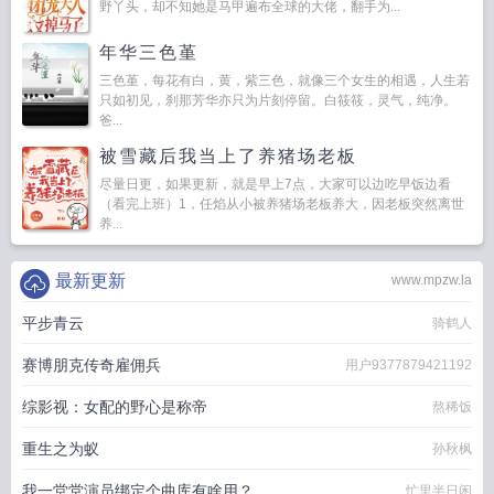
野丫头，却不知她是马甲遍布全球的大佬，翻手为...
年华三色堇
三色堇，每花有白，黄，紫三色，就像三个女生的相遇，人生若
只如初见，刹那芳华亦只为片刻停留。白筱筱，灵气，纯净。
爸...
被雪藏后我当上了养猪场老板
尽量日更，如果更新，就是早上7点，大家可以边吃早饭边看
（看完上班）1，任焰从小被养猪场老板养大，因老板突然离世
养...
最新更新
www.mpzw.la
平步青云
骑鹤人
赛博朋克传奇雇佣兵
用户9377879421192
综影视：女配的野心是称帝
熬稀饭
重生之为蚁
孙秋枫
我一堂堂演员绑定个曲库有啥用？
忙里半日闲