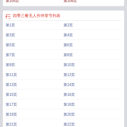
第105页
第104页
火
四季三餐小院里
四季三餐最火的一句
四季三餐粗茶淡饭什么歌
一日三餐健
康食谱表
冬季一日三餐食谱
四季三餐张桥
四季三餐黄子韬
唯美句子一年四季
三餐
四季三餐什么意思
营养一日三餐膳食食谱
四季三餐by赌墨泼茶
三餐四季
四季三餐无人作伴
章节列表
下一句是什么
四季三餐文案
四季三餐第二季
四季三餐下一句押韵
四季三餐情
第1页
第2页
话
四季三餐作文600字
四季三餐英语
四季三餐的粗茶淡饭完整版
四季三餐是
什么意思
四季三餐唯美句子
营养均衡的一日三餐食谱
一年四季三餐
四季三餐
第3页
第4页
张桥姐夫喝酒视频
世界的尽头其实是柴米油盐四季三餐
四季三餐的说说
世界的
尽头不过是柴米油盐四季三餐
第5页
四季三餐无人作伴什么歌
第6页
四季三餐都随你经典语
录
每一天尘起尘落和四季三餐
四季三餐是并列短语吗
一日三餐的正确吃法
四
第7页
第8页
季的意思
四季三餐两人一屋唯美句子
四季三餐图片高清
一屋二人三餐四季五谷
六行
四季三餐歌曲
四季三餐二人一生
四季三餐下一句
营养餐一日三餐食谱大
第9页
第10页
全
四季三餐面馆
四季三餐都随你
营养第四餐图片
四季三餐的句子
四季三餐歌
第11页
第12页
词
四季三餐笔趣阁
四季三餐是什么歌
一日三餐营养健康食谱表
四季三餐暗示
什么
四季三餐在线观看
四季三餐的粗茶淡饭是什么歌
四季三餐两人一生
三餐
第13页
第14页
怎么吃才健康?
四季三餐两人聊聊天是什么歌
2人四季三餐
三餐四季还是四季三
第15页
第16页
餐
四季三餐供应链有限公司
三餐四季烟火暖
四季三餐二人一生下联
四季三餐
是成语吗
四季三餐两人
撒贝宁四季三餐
四季三餐我是凡人不是仙
四季三餐护
第17页
第18页
健康
四季三餐两人聊聊天
四季三餐的唯美句子
如何吃好一日三餐
四季三餐下
一句怎么说
四季三餐免费阅读
七天食谱一日三餐
董宇辉四季三餐
四季三餐宿
第19页
第20页
州
四季三餐还是三餐四季
四季三餐一身风尘
四季三餐后面一句是什么
四季三
第21页
第22页
餐最火文案短句
四季三餐节目
二人四季三餐
央视四季三餐
三餐四季的唯美句