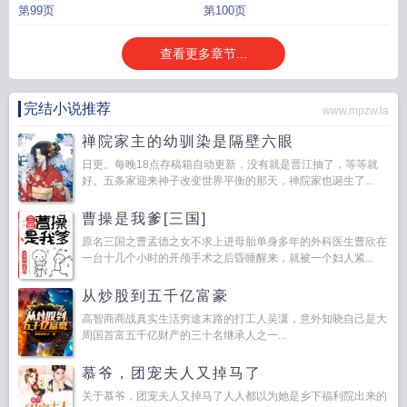
第99页
第100页
查看更多章节...
完结小说推荐
www.mpzw.la
禅院家主的幼驯染是隔壁六眼
日更。每晚18点存稿箱自动更新，没有就是晋江抽了，等等就
好。五条家迎来神子改变世界平衡的那天，禅院家也诞生了...
曹操是我爹[三国]
原名三国之曹孟德之女不求上进母胎单身多年的外科医生曹欣在
一台十几个小时的开颅手术之后昏睡醒来，就被一个妇人紧...
从炒股到五千亿富豪
高智商商战真实生活穷途末路的打工人吴潇，意外知晓自己是大
周国首富五千亿财产的三十名继承人之一...
慕爷，团宠夫人又掉马了
关于慕爷，团宠夫人又掉马了人人都以为她是乡下福利院出来的