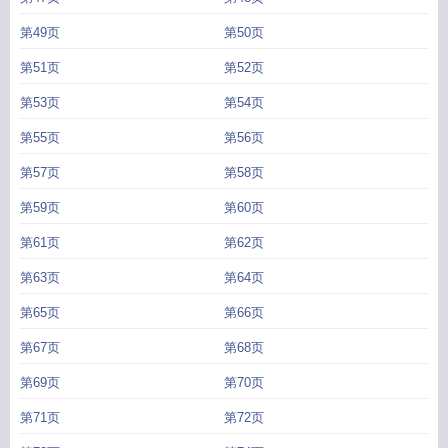
第49页
第50页
第51页
第52页
第53页
第54页
第55页
第56页
第57页
第58页
第59页
第60页
第61页
第62页
第63页
第64页
第65页
第66页
第67页
第68页
第69页
第70页
第71页
第72页