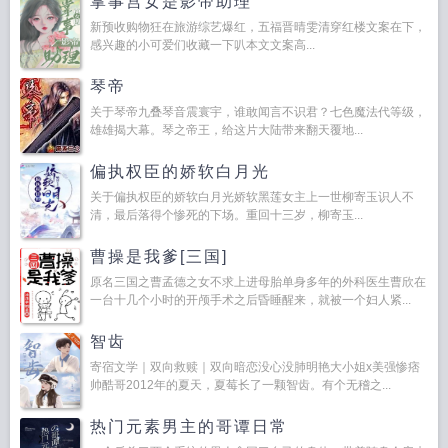
掌事宫女是影帝助理
新预收购物狂在旅游综艺爆红，五福晋晴雯清穿红楼文案在下，
感兴趣的小可爱们收藏一下叭本文文案高...
琴帝
关于琴帝九叠琴音震寰宇，谁敢闻言不识君？七色魔法代等级，
雄雄揭大幕。琴之帝王，给这片大陆带来翻天覆地...
偏执权臣的娇软白月光
关于偏执权臣的娇软白月光娇软黑莲女主上一世柳寄玉识人不
清，最后落得个惨死的下场。重回十三岁，柳寄玉...
曹操是我爹[三国]
原名三国之曹孟德之女不求上进母胎单身多年的外科医生曹欣在
一台十几个小时的开颅手术之后昏睡醒来，就被一个妇人紧...
智齿
寄宿文学｜双向救赎｜双向暗恋没心没肺明艳大小姐x美强惨痞
帅酷哥2012年的夏天，夏莓长了一颗智齿。有个无稽之...
热门元素男主的哥谭日常