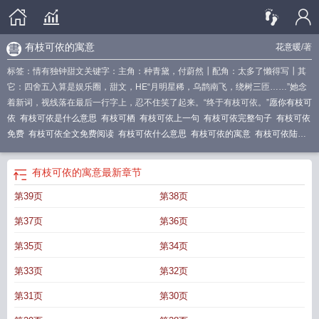
有枝可依的寓意
花意暖
/著
标签：情有独钟甜文关键字：主角：种青黛，付蔚然┃配角：太多了懒得写┃其
它：四舍五入算是娱乐圈，甜文，HE“月明星稀，乌鹊南飞，绕树三匝……”她念
着新词，视线落在最后一行字上，忍不住笑了起来。“终于有枝可依。”
愿你有枝可
依
有枝可依是什么意思
有枝可栖
有枝可依上一句
有枝可依完整句子
有枝可依
免费
有枝可依全文免费阅读
有枝可依什么意思
有枝可依的寓意
有枝可依陆枝
枝txt
有枝可依有木可栖的意思
有枝可依解雨臣
有枝可依江沅14728
有枝可依
怎么回复
有枝可依的意思
愿你不再颠沛流离 愿你有枝可依
有枝可依下一句接
有枝可依的寓意
最新章节
什么
绕树三匝终于有枝可依
有枝可依是有对象吗
有枝可依最经典十句话
有枝
第39页
第38页
可依近义词
有枝可依的寓意和象征
有枝可依知乎
有枝可依可以形容爱情吗
有
枝可依江沅
有枝可依的下一句
有枝可依的引申含义
绕树三匝有枝可依
有枝可
第37页
第36页
依也可自成乔木
第35页
第34页
第33页
第32页
第31页
第30页