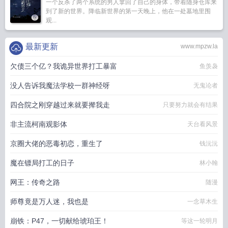
一个反杀了两个系统的男人拿回了自己的身体，带着随身仓库来
到了新的世界。降临新世界的第一天晚上，他在一处墓地里围
观...
最新更新
www.mpzw.la
欠债三个亿？我诡异世界打工暴富
鱼羡袅
没人告诉我魔法学校一群神经呀
无鬼论者
四合院之刚穿越过来就要撵我走
只要努力就会有结果
非主流柯南观影体
天台看风景
京圈大佬的恶毒初恋，重生了
钱沅沅
魔在镖局打工的日子
林小翰
网王：传奇之路
随漫
师尊竟是万人迷，我也是
一念草木生
崩铁：P47，一切献给琥珀王！
等这一轮明月