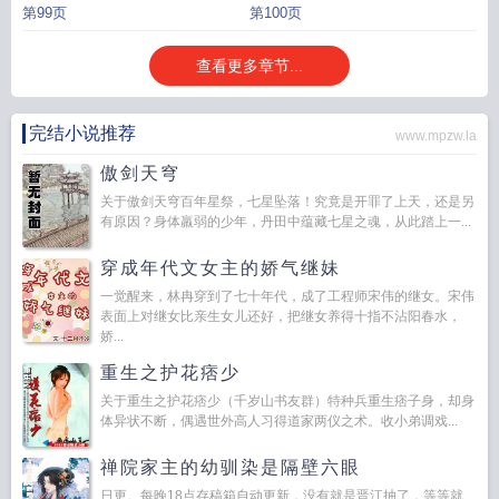
第99页
第100页
查看更多章节...
完结小说推荐
www.mpzw.la
傲剑天穹
关于傲剑天穹百年星祭，七星坠落！究竟是开罪了上天，还是另
有原因？身体羸弱的少年，丹田中蕴藏七星之魂，从此踏上一...
穿成年代文女主的娇气继妹
一觉醒来，林冉穿到了七十年代，成了工程师宋伟的继女。宋伟
表面上对继女比亲生女儿还好，把继女养得十指不沾阳春水，
娇...
重生之护花痞少
关于重生之护花痞少（千岁山书友群）特种兵重生痞子身，却身
体异状不断，偶遇世外高人习得道家两仪之术。收小弟调戏...
禅院家主的幼驯染是隔壁六眼
日更。每晚18点存稿箱自动更新，没有就是晋江抽了，等等就