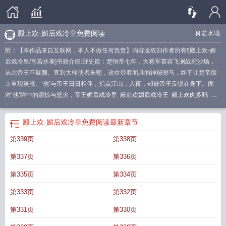
殿上欢·媚后戏冷皇免费阅读
肖若水
/著
附：【本作品来自互联网，本人不做任何负责】内容版权归作者所有![殿上欢-媚
后戏冷皇/肖若水著]书籍介绍:野史篇：楚恒帝七年，大将军慕容飞澜战死沙场，
从此帝王不展颜。直到大翰使者来朝，这位带着面具的神秘驸马，终于让楚帝脸
上重现笑靥。‘他’与帝王日日相伴，指点江山，入夜，却被帝王反锁在身下。面
对‘他’眸中的震惊与怒火，帝王
媚后戏冷皇
殿前欢媚后戏冷王
殿上欢肉多吗
殿
上欢有肉吗
殿上欢·媚后戏冷皇_肖若水
殿上欢·媚后戏冷皇
殿上欢肉
殿上欢媚
后戏冷王
殿上欢·媚后戏冷皇免费阅读
殿上欢·媚后戏冷皇完整
殿前欢
媚后戏冷
殿上欢·媚后戏冷皇免费阅读
最新章节
皇全文免费
殿上欢hhh
殿上欢全文阅读
殿上欢·媚后戏冷皇百度
殿上欢媚后戏
第339页
第338页
冷皇免费阅读
第337页
第336页
第335页
第334页
第333页
第332页
第331页
第330页