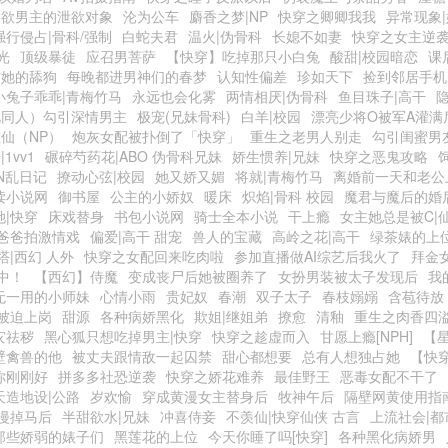
禁欲男主的泄欲对象
沦为公车
麝香之梦|NP
快穿之卿卿我我
异常现象
强行侵占|骨科/强制
白蛇夫君
温火|伪骨科
长媳不如妻
快穿之女主逆
光
顶级暴徒
应召男菩萨
【快穿】吃掉那只小白兔
酸甜|校园暗恋
课
与她的舔狗
每晚都进男神们的春梦
认知性偏差
珍如天下
捡到邻居手机
小兔子乖乖|青梅竹马
永远也会化雾
两情相厌|伪骨科
鱼目珠子|高干
视同人）勾引深情男主
极宠(兄妹骨科)
白羊|校园
漂亮少将O被军A灌满
仙（NP）
炮灰女配被扑倒了「快穿」
重生之老男人别走
勾引闺蜜男友
1vv1
碾碎芍药花|ABO 伪骨科兄妹
娇生惯养|兄妹
快穿之恶鬼攻略
IN乱日记
撩动心弦|校园
她又娇又媚
将就|青梅竹马
离婚前一天和老公
读小说网
御书屋
公主的小娇奴
暖床
炽焰|骨科 校园
魔君与魔后的婚
她|快穿
床戏替身
书包小说网
骑士全本小说
干上瘾
女主她总是被C|
爸爸拍激情戏
偏爱|高干 甜宠
兽人的宝藏
高岭之花|高干
绿茶婊的上
塔|西幻 人外
快穿之女配回来吃肉啦
参加直播做AI综艺后我火了
拜金
中！
【西幻】侍魔
变成丧尸后她被圈养了
女扮男装被太子发现后
我
无一用的小师妹
心情小雨
贵妃奴
春潮
双子太子
春枝嫋嫋
含苞待放
被迫上岗
甜源
各种病娇黑化
欺姐|继姐弟
撩愈
清釉
重生之肉香四
灾祛秽
黑心狐只想吃掉男主|快穿
快穿之趁虚而入
甘愿上瘾[NPH]
【星
壁禽兽的他
被丈夫跟情敌一起囚禁
甜心都想要
总有人想独占她
【快
你刚刚好
拼多多社恐逆袭
快穿之娇花难养
最佳野王
恶毒女配不干了
天造地设|公路
岁欢愉
穿成黄漫女主替身后
牧神午后
隔壁网黄使用指
漫掉马后
半甜欲水|兄妹
冲喜侍妾
不羡仙|快穿仙侠 古言
上流社会|都
那些娇弱的婊子们
黑莲花的上位
今天你睡了吗[快穿]
各种黑化病娇男