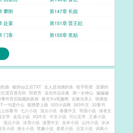
章 攀附
第147章 长姐
章 赴宴
第151章 晋王妃
章 门客
第155章 奖励
的歌曲
被拆cp之后TXT
女人是池塘的鱼
歌手郎君
逆袭的
火红莲百度百科
郎君芳
追光作品全集
第一女神山
偏偏偏
悚事件背后隐藏的真相
春光乍x笔趣阁
女婿当亲人
惊悚故
下一句是什么
狐狸爱上狼
023小说网
263中文
22看书
恋上你看书
七八小说
顶点小说
春夏中文
帝国小说
读者文
看文学
金瓜小说
3Q中文
中文小说
可心文学
王者小说
阁
顶点小说
冰雪小说
泼墨中文
全本小说
山河小说
冰冰
青豆小说
骑士小说
笔趣小说
星星小说
元宝小说
词典小