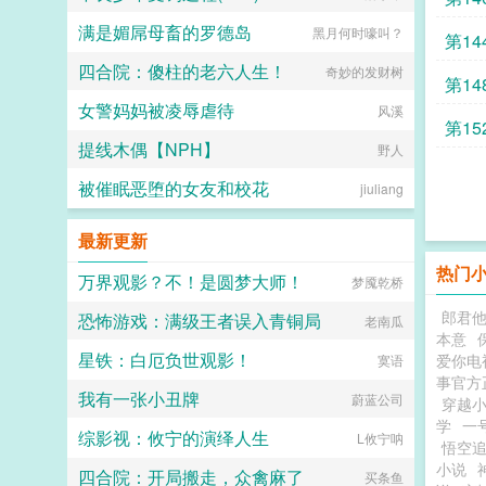
满是媚屌母畜的罗德岛
黑月何时嚎叫？
第14
四合院：傻柱的老六人生！
奇妙的发财树
第14
女警妈妈被凌辱虐待
风溪
第15
提线木偶【NPH】
野人
被催眠恶堕的女友和校花
jiuliang
最新更新
热门
万界观影？不！是圆梦大师！
梦魇乾桥
郎君
恐怖游戏：满级王者误入青铜局
老南瓜
本意
星铁：白厄负世观影！
爱你电
寞语
事官方
我有一张小丑牌
蔚蓝公司
穿越
学
一
综影视：攸宁的演绎人生
L攸宁呐
悟空
小说
四合院：开局搬走，众禽麻了
买条鱼