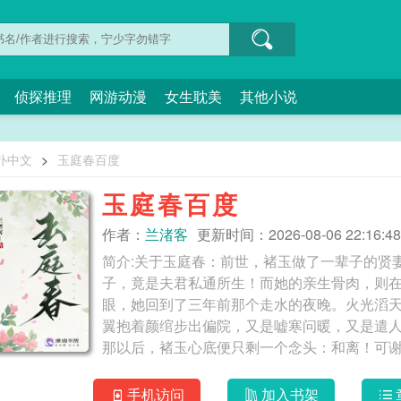
侦探推理
网游动漫
女生耽美
其他小说
扑中文
>
玉庭春百度
玉庭春百度
作者：
兰渚客
更新时间：2026-08-06 22:16:48
简介:关于玉庭春：前世，褚玉做了一辈子的贤
子，竟是夫君私通所生！而她的亲生骨肉，则
眼，她回到了三年前那个走水的夜晚。火光滔
翼抱着颜绾步出偏院，又是嘘寒问暖，又是遣
那以后，褚玉心底便只剩一个念头：和离！可
名声，对她的和离之请百般阻挠，寸步不让。
牢，生死未卜。走投无路之下，褚玉只得在一
手机访问
加入书架