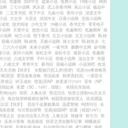
小说
笔趣阁
263中文
盗墓小说
免费小说
19楼小说
网阅
说网
三七小说网
风乐居
恋上你看书网
风云小说
极品中
客
二五零书苑
笔下中文
九曲小说
香玲小说
深度文学
小说
大文学
大语文
琪琪中文
日通小说网
无线小说网
去读笔
技术阅读
少年文学
19楼小说
香书文学
零零电子
小说网
天翼中文
悠悠小说
我去读
笔趣阁IO
笔趣阁W
搜
小说网
纳兰小说
陛下看书
五五小说都
五五小说网
BL鲤
晨曦小说网
BL鲤鱼
天籁小说网
骑士文学
BL鲤鱼乡
七
三六六小说网
未来小说网
一夜书库
麒麟中文网
妙书阁
墟小说
泉州小说网
放松文学
放松中文
最新小说
笔趣阁
村小说
八戒文学网
子叶小说
吞噬小说网
顶点文学
华盟
说
八楼文学
青青中文
看书站
晨曦小说网
小说酒吧
牧龙
天生尤物【快穿】
女配她只想上床(快穿)
优质rou棒攻略系
梅|甜宠
爱意收集攻略
情深如兽
精养贵妇|乱
一妾皆夫
魔养成记
碎玉成欢
喷泉|高NP
娇柔多汁|1vv1
盲冬（NP，
对劲起来
炙爱（SC，1vV1，强取）
色情生存游戏
神(nph)
兽医
入禽太深
禁忌沉沦
快穿之拯救rou文女主
人生
每次快穿睁眼都在被PA
校园里的娇软美人
吹花嚼蕊
统以后【快穿】
恶役千金屡败屡战
温柔禁锢
纯情勾引
去
炮灰前妻
勾引禁欲师尊
交易|校园NP
炽夏［校园1vV1］
醉酒之后
合欢功法害人不浅
入禽太深
艳嫁录
暗引力
穿
妻
反差小青梅
他是疯批
快穿之渣女翻车纪事
蝴蝶效应
下|校园
见微知著|弟妹
知与谁同|伪公媳
蜜汁樱桃
潮晕