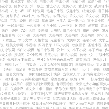
情小说
夜色文学
易小说
雨雨小说
中山小说
倍福小说
宝鼎小说
42
捏破小说
随梦小说
第一版主
爱去小说
完美小说
爱上中文
残月轩小
臣小说
八七书库
UPU小说网
笔趣子小说
乐趣小说
硝烟文学
君子博
小说
努努书坊
263中文
农田小说
农田小说
乐文小说
乐文小说
夏日
小说网
广东小说网
读书网
笔趣阁V
文学A
富士康小说
富士康小说
画村
一起看书网
一起看书
七八小说
八一中文
91言情
爱言情
青豆
葫芦小说网
7Z小说网
爱来阁
天书吧
魔爪小说网
阅体小说网
发发
老花生看书
007小说
大美书网
大美书网
大美书网
大美书网
8P小说
BL鲤鱼王
掌心文学
万相书城
元宝看书
大美中文
铅笔小说
大学士
小说
耽美文学网
小说铺
四四书库
UC小说网
欣欣看书
圣墟小说
圣
你好小说网
纳兰小说网
纳兰小说网
爱上中文
小子小说
布丁阅读
乡
大众文学
搜读阁
OK小说网
月亮小说
新书小说网
传奇中文
并读小
趣读
你男朋友下面真大
当H文女配开始自暴自弃
房客|糙汉
咬你|1v1
［校园 1vv1］
与狐说
rou文女配不容易[快穿]
幸瘾|校园np
文火煨青
（快穿）插足者
有效真香
穿成男主白月光（快穿，nph）
香欲
魅
位，追妻火葬场）
传闻她鲜嫩多汁|快穿
当我嫁人后，剧情突然变得不
）
艳妇怀春
与男神被迫同居后
靡靡宫春深
纵情（NP）
快穿之睡遍男
一妻多夫试用户
樱照良宵|女师男徒
老师要稳住
快穿之大小姐的噩梦
|古言
失贞|NP
虐文女主求生指南
予你心安|甜宠
被迫绑定了小三系
ou文做路人（快穿）
天下谋妆|古言
满级绿茶穿成炮灰女配
穿成男主的
对头奉子成婚后
靠近男人变得不幸
乱花渐欲迷人眼
每天晚上都被cha
世界被各种吃干抹净
被白月光的爸爸给睡了
快穿之rou文系统
临时夫
以婚为名
AV拍摄指南
快穿之睡了反派以后
伪装魔王与祭品勇者
屋檐