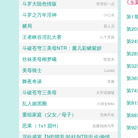
《玉
斗罗大陆色情版
男人是谁？儿子酷酷的问。妈咪？他
哥哥轻一点
露露
所有女人的梦中情人。而她说，他粗
嘲讽的挑眉，五年没有他，她倒是过
狂丑陋，又穷又闷骚直到真相大白
斗罗之万年淫神
得很好，连儿子都有了。爹地，我要
小心水
天，温馨，你家老公的胡子飞了！
第1
吃儿子不知道什么时候，已经爬上她
天，温馨，你家老公脸上的刀疤移位
赌局
身边男人的身上。...
易人北
了！天，温馨你家老公开的竟然是迈
第2
巴赫！天，你家老公不是助理，他才
王者峡谷淫乱大赛
八个牙路
是总裁！温馨看着人群中簇拥的俊美
第24
男人，攥紧拳头...
斗破苍穹三美母NTR：薰儿彩鳞紫妍
第28
丝袜美母柳梦曦
大芋泥啵啵
惊堂木
第32
美母骑士
Lucas
第36
舞夜奇谈
耳雅
第74
斗破苍穹三美母
大芋泥啵啵
第8
乱入媚黑圈
小浪女kiko
重组家庭（父女／母子）
第88
无肉不欢
恶果（ 1v1 甜H）
岚酱炖肉马甲
第92
淫欲盛宴【NP/喷乳/轮奸/NTR/乱伦/偷情/换妻/迷奸】