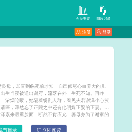
会员书架
阅读记录
注册
登录
妻良母，却直到临死前才知，自己倾尽心血养大的儿
在出生当夜被送出谢府，流落在外，生死不知。再睁
天，浓烟呛喉，她隔着纷乱人群，看见夫君谢泽小心翼
人请医，浑然忘了正院之中还有他明媒正娶的正妻。自
谢泽素来最重脸面，断然不肯应允，婆母亦为了谢家的
偏在此时，弟弟又遭人算计，卷入舞弊大案，打入天
个深夜叩响了燕王府的大门。燕王容瑾——那个曾被父
章节目录
立即阅读