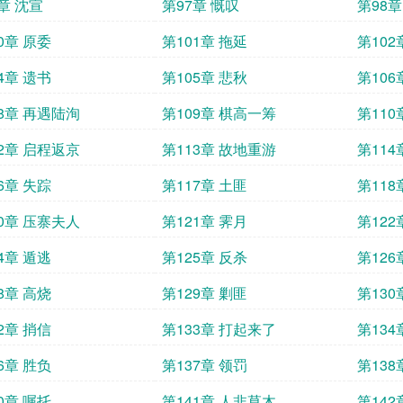
章 沈宣
第97章 慨叹
第98章
0章 原委
第101章 拖延
第102
4章 遗书
第105章 悲秋
第106
08章 再遇陆洵
第109章 棋高一筹
第110
12章 启程返京
第113章 故地重游
第114
6章 失踪
第117章 土匪
第118
20章 压寨夫人
第121章 霁月
第122
4章 遁逃
第125章 反杀
第126
8章 高烧
第129章 剿匪
第130
2章 捎信
第133章 打起来了
第134
6章 胜负
第137章 领罚
第138
0章 嘱托
第141章 人非草木
第142