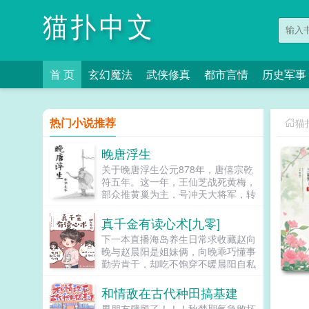
猫扑中文
首 页
玄幻魔法
武侠修真
都市言情
历史军事
热门小说推荐
猫
晚唐浮生
关于晚唐浮生公元878年，唐僖宗乾
符五年。这一年，王仙芝战死黄梅，
部众推黄巢为主，号冲天大将军，转
战南方。这一年，李克用杀大同军使
段文楚，父子二人发动叛乱，沙陀兵
真千金有读心术[九零]
马抄掠河东。这一年，江南盗贼蜂
下一本直播海岛养生日常求收藏赵向
起，连陷州郡。这一年，河南连岁旱
晚与赵晨阳是姐妹俩，向晚乖巧懂事
蝗，军士作乱。这一年，僖宗斗鸡击
勤劳肯干，却吃不饱穿不暖晨阳自私
球，不理朝政。这一年，大唐风雨飘
小气好吃懒做，却得到父母偏爱。村
摇。这一年，后世穿越而来的邵树德
里人都摇头造孽哦，这么偏心！意外
和情敌在古代种田搞基建
有自己的理想。他想登高望远，看到
被雷劈，赵向晚有了读心...
的是万家灯火他想游览山河，看到的
男朋友劈腿了！！！秋梦期气急败坏