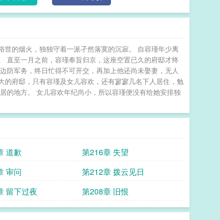
所归的储君人选，亦是她最后的救命稻草。那日，容瑾
本王做事，可是要付出代价的。”褚玉跪伏于地，咬着
殿下处置。”男人沉默良久，忽而俯身，修长手指抵住
门扉，将她困于方寸之间。“褚玉，这可是你自己选的，莫要后悔。” 玉庭春
俗世的烟火，独独守着一派孑然落寞的沉寂。 自容瑾年少离
。 直至一月之前，容瑾奉旨归京，这座空置已久的府邸才终
理边防军务，终日忙得不可开交，再加上他还尚未娶妻，无人
大的府邸，只有容瑾及女儿容欢，还有寥寥几名下人居住，勉
居的地方。 女儿容欢年纪尚小，所以容瑾便没有给她安排独
章 道歉
第216章 失望
章 审问
第212章 拨云见日
章 留下过夜
第208章 旧恨