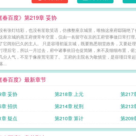
亲拒婚的三皇子，如今早已手握大权，是众望
看着她递上的信物，眉目清冷，不辨喜怒：“求
庭春百度》第219章 妥协
唇颤声道：“只要能救家弟性命，臣妇……任凭
没有张灯结彩，也没有笙歌笑语，仿佛整座京城里，唯独这座府邸隔绝了
这座京城的燕王府便常年空置，仅由一名留守在京的王府管事做日常打理
了它阔别已久的主人。 只是容瑾初返京城，既要熟悉朝堂政务，又要处
打理后宅，所以一月过去，府中诸事依旧仓促简陋，来不及细细布置，偌
几分人气，不至于像座荒宅罢了。 王府的主院名为敬慎堂，是容瑾日常起
...
庭春百度》最新章节
9章 妥协
第218章 上元
第217
5章 招供
第214章 杖刑
第213
1章 疑点
第210章 算计
第209