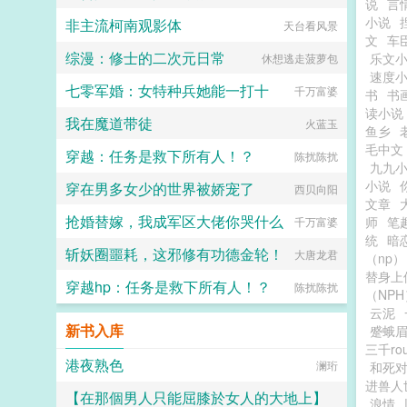
说
言
小说
非主流柯南观影体
天台看风景
文
车
综漫：修士的二次元日常
乐文
休想逃走菠萝包
速度
七零军婚：女特种兵她能一打十
千万富婆
书
书
读小说
我在魔道带徒
火蓝玉
鱼乡
毛中文
穿越：任务是救下所有人！？
陈扰陈扰
九九
小说
穿在男多女少的世界被娇宠了
西贝向阳
文章
抢婚替嫁，我成军区大佬你哭什么
师
笔
千万富婆
统
暗恋
斩妖圈噩耗，这邪修有功德金轮！
大唐龙君
（np）
替身上
穿越hp：任务是救下所有人！？
陈扰陈扰
（NPH
云泥
新书入库
蹙蛾眉
三千r
港夜熟色
澜珩
和死
进兽人
【在那個男人只能屈膝於女人的大地上】
浪情