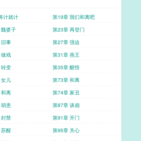
 将计就计
第19章 我们和离吧
 魏婆子
第23章 再登门
 旧事
第27章 强迫
 做戏
第31章 燕王
 转变
第35章 醒悟
 女儿
第73章 和离
 和离
第74章 家丑
 胡患
第87章 谈崩
 封禁
第91章 开门
 苏醒
第95章 关心