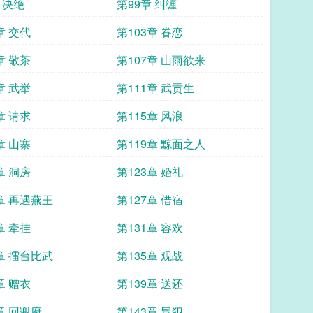
 决绝
第99章 纠缠
章 交代
第103章 眷恋
章 敬茶
第107章 山雨欲来
章 武举
第111章 武贡生
章 请求
第115章 风浪
章 山寨
第119章 黥面之人
章 洞房
第123章 婚礼
章 再遇燕王
第127章 借宿
章 牵挂
第131章 容欢
章 擂台比武
第135章 观战
章 赠衣
第139章 送还
章 回谢府
第143章 冒犯