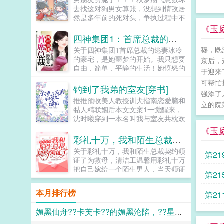
是田园牧歌。他想孩童长得健壮，他
去找这对狗男女算账，没想到情敌居
想妇人免遭凌辱，他想老人能得善
然是多年前的死对头，争执过程中不
终。他想结束这个乱世。...
慎从天台跌落。这一跌跌到了古代，
《玉
为了完成兄长的遗愿她不得不女扮男
四神集团1：首席总裁的逃妻
装赶往封乐县赴任，成了当朝最年轻
穆，既
关于四神集团1首席总裁的逃妻冰冷
的县令...
的豪宅，是她噩梦的开始。我只想要
京后，
自由，简单，平静的生活！她愤怒的
于迎来
挣扎着。难道这一生，她都摆脱不掉
可帮忙
吗？冷少辰，如果你死，可以换回我
钓到了我弟的室友[穿书]
强添了
的自由，那么我就让你不得好死。可
推推预收美人教授训犬指南恋爱脑和
是，誓言终究无法实现，明知这男人
立的院落
黏人精联姻后本文文案1一觉醒来，
是毒，不能爱，她还是爱上了。直到
沈时曦穿到一本名叫我与室友共枕欢
他扔给她一张红的刺眼的请柬。她带
的小说中， 主角攻受是大学室
《玉
着伤痕离开，伤未抚平，却瞪着那张
友，两人一见钟情，本该是本甜宠青
彩礼十万，我和陌生总裁契约领证了
令人目眩的俊美脸庞，空气中，永远
春校园文，硬是被主角受的...
少了他的味道。原本向往的自由在这
关于彩礼十万，我和陌生总裁契约领
第21
时，却显得不那么苍白，在自己也不
证了为救母，清洁工温馨用彩礼十万
知道的时候，一颗心已经随着那恶魔
把自己嫁给一个陌生男人，当天领证
第21
一起下了地狱。★★★五年，他重生
了。他是堂堂总裁，却扮丑扮穷，骑
归来，却见她右手牵着俊俏的男孩，
着一辆破自行车就来领证。都说防火
本月排行榜
左手挽着他弟弟。若若，五年的平静
第21
防盗防闺蜜，可她天天就防他。喂！
生活，似乎让你忘了过去。他邪笑着
女人，吃了臭豆腐必须刷牙！喂！女
看着她。她血色尽退，紧紧地抓着儿
媚黑仙舟??卡芙卡??的媚黑沦陷，??星的媚黑恶堕??，??黑人至上??
人，马桶用了要消毒呀！有人说，总
子的手。妈咪，这个拽的二五八万的
裁大人一表人才，不近女色，是南城