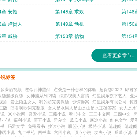
4章 安顿
第145章 求欢
第146
8章 卢贵人
第149章 动机
第150
2章 威胁
第153章 信物
第154
查看更多章节...
小说标签
他多潇洒视频
逆命邪神墨然
逆袭是一种怎样的体验
超保镖2022
郎君
保镖超级保镖
女神捕系列阅读
综影视美人言情
幻星娱乐旗下艺人
业
视剧
爱上陌生女人
我的超完美保镖
惊悚惨案
幻星娱乐有限公司
惊
正版
郎君啊歌词完整版
女人是水男人是山是山是水正确答案
女人是水
小说
00小说网
吾爱小说
三藏小说
看书中文
三三中文网
三四中文
号小说
福利小说
哥哥小说
雅尔文
瓜瓜小说
寒冰小说
红色文学
爱
追书
玛雅文学
免费看书
搜读小说
联盟小说
模特小说
笔趣阁
笔趣
神话小说
九二书苑
四书库
六四小说
顶点小说
功夫小说
瓜瓜小说