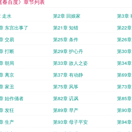
庭春百度》章节列表
章 走水
第2章 回娘家
第3章
0章 东宫出事了
第21章 知错
第22章
章 交易
第25章 条件
第26章
章 打断
第29章 护心丹
第30章
章 朝局
第33章 故人之姿
第34章
章 离京
第37章 有动静
第69章
章 家丑
第75章 风筝
第73章
1章 始作俑者
第82章 讥讽
第85章
章 发狂
第89章 早产
第90章
章 生产
第93章 母子平安
第94章