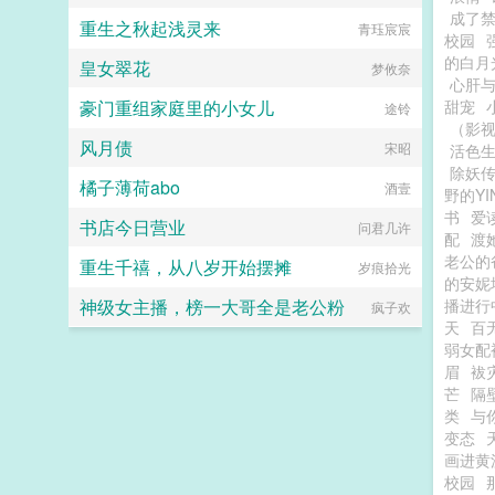
成了
重生之秋起浅灵来
青珏宸宸
小怪兽
校园
的白月
皇女翠花
梦攸奈
心肝
豪门重组家庭里的小女儿
甜宠
途铃
（影
风月债
宋昭
活色生
除妖传|
橘子薄荷abo
酒壹
野的Y
书
爱
书店今日营业
问君几许
配
渡
老公的
重生千禧，从八岁开始摆摊
岁痕拾光
的安妮
神级女主播，榜一大哥全是老公粉
播进行
疯子欢
天
百
弱女配
眉
袚
芒
隔
类
与
变态
画进黄
校园