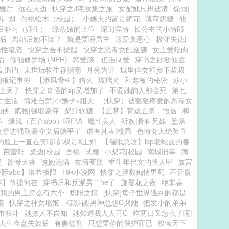
|婚后
远在天边
快穿之J液收集之旅
女配她只想被渣
燥雨|
袭计划
白桃松木（校园）
小姨夫的富贵娇花
薄荷奶糖
他
后补习（师生）
绿茶婊的上位
深闺淫情
长公主的小情郎
后
离婚后她不装了
就是要睡男主
这爱真恶心
极守夫德|
隐性暗恋
快穿之合不拢腿
快穿之恶毒女配逆袭
女主爱吃肉
后
修仙修罗场 (NPH)
恋爱脑，但强制爱
穿书之欲欲仙途
(NP)
末世玩物生存指南
月亮为证
城里侄女和乡下叔叔
饲狼记事簿
【港风骨科】猎火
玻璃光
和老板的秘密
苏小
上床了
快穿之奇怪的xp又增加了
不爱她的人都会死
第七
后生活
情难自禁|小姨子×姐夫
（快穿）被狠狠疼爱的恶毒女
仙侠
贰拾|强取豪夺
梨汁软糖
【五梦】背这五条，悟透
和
位
缘浅（百合abo）哑巴A
魔性美人
祈欢|骨科兄妹
堕落
女穿进强取豪夺文后躺平了
虚有其表|校园
色情女大绝赞直
的脸上一直在笑嘻嘻|权贵X主妇
【催眠总攻】lsp老蛇皮的春
芭蕾鞋
桌边|校园
含桃
试婚
小梨花|校园
南城旧事
病
溢
欲骨天香
诱她沦陷
友情变质
重生年代文的路人甲
展宫
际abo】洛希极限
19k小说网
快穿之拯救痴情男配
不啻微
穿】节操何在
穿书后和反派男二he了
旋覆花之夜
绝非善
我的男主怎么有六个
炽阳之痕
[快穿]每个世界遇到的都是
南
快穿之神女瑶姬
[综影视]男神总想C哭她
把发小的弟弟
市权斗
她撩人不自知
她知道我人人可C
吃两口又怎么了呢|
人生存盘失效后
有妻徒刑
只想要你的保护而已
权倾天下