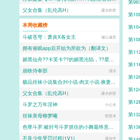
第96
父女合集（乱伦高H）
水木生溪
露水的世
第10
本周收藏榜
第10
斗破苍穹：萧炎X各女主
诚心诚意
第1
拥有催眠app后开始为所欲为（翻译文）
第1
媚黑仙舟??卡芙卡??的媚黑沦陷，??星的媚黑恶堕??，??黑人至上??
白门楼汉化集团
第11
崩铁侍奉部
露露
清冷
第1
极品丝袜小说集合(H小说-肉文小说-换妻-妈妈-母子)
第12
父女合集（乱伦高H）
海岸线文学
露水的世
第12
斗罗之万年淫神
小心水
第13
丝袜美母柳梦曦
惊堂木
第13
色孽斗罗:被封号斗罗抓住的小舞最终意识重组成了玩偶
不良少年受罚过程(1V1)
lgcloveself
潜水中
第14