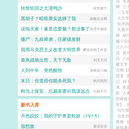
说
笔
网
三
转世轮回之大漠鸣沙
前世楼兰
二五
黑胡子？暗暗果实选择了我
大文
南极逗企鹅
技术
误闯天家！暴君恋爱脑？那没事了
风雪不相依
天翼
网
纳
僵尸：九叔师弟，任家镇发财
曦小说
六六小
我用马克思主义改变大明世界
爱吃苦瓜焖鸡的云慧
樱花动画工作室
说
泉
说
八
喜灰战狼出世，天下无敌
剑开天问
楼文学
人到中年，突然醒悟
尤物【
美丽是只猫
甜宠
末日：你觉得你能杀死我？
热烈熟照
记
碎
来
炙
刚当上保安，总裁老婆叫我滚远点
石破不天
医
入
穿睁眼
新书入库
穿】
勾引
月色皎皎：我的守护兽是蛇妖（1V1 h）
合欢
青梅
假想敌
暗黑猫妖
夏诺多吉
微知著