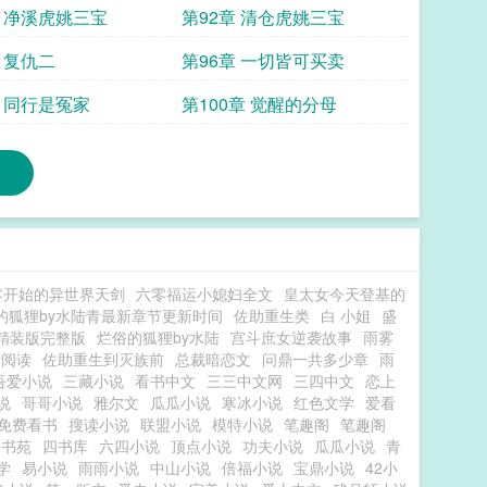
章 净溪虎姚三宝
第92章 清仓虎姚三宝
 复仇二
第96章 一切皆可买卖
章 同行是冤家
第100章 觉醒的分母
零开始的异世界天剑
六零福运小媳妇全文
皇太女今天登基的
的狐狸by水陆青最新章节更新时间
佐助重生类
白 小姐
盛
精装版完整版
烂俗的狐狸by水陆
宫斗庶女逆袭故事
雨雾
费阅读
佐助重生到灭族前
总裁暗恋文
问鼎一共多少章
雨
吾爱小说
三藏小说
看书中文
三三中文网
三四中文
恋上
说
哥哥小说
雅尔文
瓜瓜小说
寒冰小说
红色文学
爱看
免费看书
搜读小说
联盟小说
模特小说
笔趣阁
笔趣阁
二书苑
四书库
六四小说
顶点小说
功夫小说
瓜瓜小说
青
学
易小说
雨雨小说
中山小说
倍福小说
宝鼎小说
42小