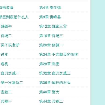
 特殊装备
第4章 春牛镇
 那些到底是什么人
第8章 青峰县
 姚铁牛
第12章 姚家三宝
 官场二
第16章 官场三
章 买了头老驴
第20章 祭奠一
 过年
第24章 不共戴天的仇恨
 危机
第28章 匪患
章 血刀之威一
第32章 血刀之威二
章 第一次复仇二
第36章 疯狂的石头
 当差二
第40章 警犬
 兵祸一
第44章 兵祸二