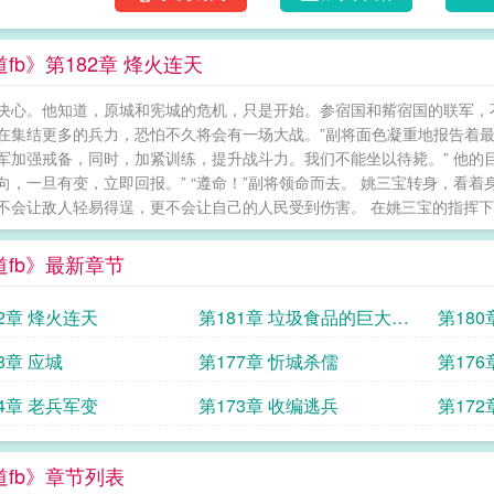
fb》第182章 烽火连天
决心。他知道，原城和宪城的危机，只是开始。参宿国和觜宿国的联军，不
在集结更多的兵力，恐怕不久将会有一场大战。”副将面色凝重地报告着最
军加强戒备，同时，加紧训练，提升战斗力。我们不能坐以待毙。” 他的
向，一旦有变，立即回报。” “遵命！”副将领命而去。 姚三宝转身，看
不会让敌人轻易得逞，更不会让自己的人民受到伤害。 在姚三宝的指挥下，
道fb》最新章节
82章 烽火连天
第181章 垃圾食品的巨大威
第180
力
8章 应城
第177章 忻城杀儒
第176
74章 老兵军变
第173章 收编逃兵
第172
道fb》章节列表