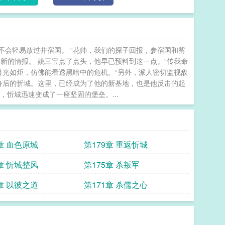
会轻易放过井宿国。 “花帅，我们的探子回报，参宿国和觜
新的情报。 姚三宝点了点头，他早已预料到这一点。“传我命
目光如炬，仿佛能看透黑暗中的危机。“另外，派人密切监视敌
着身后的忻城。这里，已经成为了他的新基地，也是他反击的起
忻城迅速变成了一座坚固的堡垒。...
章 血色原城
第179章 重返忻城
章 忻城整风
第175章 杀叛军
章 以彼之道
第171章 杀儒之心