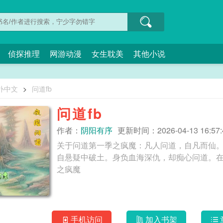
侦探推理
网游动漫
女生耽美
其他小说
扑中文
>
问道fb
问道fb
作者：
阴阳有序
更新时间：2026-04-13 16:57:
关于问道第一季之疯魔：凡人问道，自凡而仙
自悬疑中破土。身负血海深仇，却痴心问道。在一步
之疯魔
手机访问
加入书架