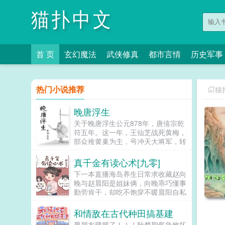
猫扑中文
首 页
玄幻魔法
武侠修真
都市言情
历史军事
热门小说推荐
猫
晚唐浮生
关于晚唐浮生公元878年，唐僖宗乾
符五年。这一年，王仙芝战死黄梅，
部众推黄巢为主，号冲天大将军，转
战南方。这一年，李克用杀大同军使
段文楚，父子二人发动叛乱，沙陀兵
真千金有读心术[九零]
马抄掠河东。这一年，江南盗贼蜂
下一本直播海岛养生日常求收藏赵向
起，连陷州郡。这一年，河南连岁旱
晚与赵晨阳是姐妹俩，向晚乖巧懂事
蝗，军士作乱。这一年，僖宗斗鸡击
勤劳肯干，却吃不饱穿不暖晨阳自私
球，不理朝政。这一年，大唐风雨飘
小气好吃懒做，却得到父母偏爱。村
摇。这一年，后世穿越而来的邵树德
里人都摇头造孽哦，这么偏心！意外
和情敌在古代种田搞基建
有自己的理想。他想登高望远，看到
被雷劈，赵向晚有了读心...
的是万家灯火他想游览山河，看到的
男朋友劈腿了！！！秋梦期气急败坏