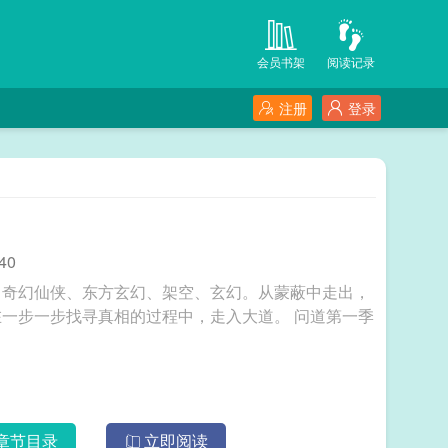
会员书架
阅读记录
注册
登录
40
。奇幻仙侠、东方玄幻、架空、玄幻。从蒙蔽中走出，
一步找寻真相的过程中，走入大道。 问道第一季
章节目录
立即阅读