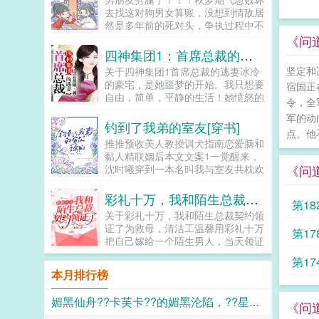
是田园牧歌。他想孩童长得健壮，他
去找这对狗男女算账，没想到情敌居
想妇人免遭凌辱，他想老人能得善
然是多年前的死对头，争执过程中不
终。他想结束这个乱世。...
慎从天台跌落。这一跌跌到了古代，
《问道
为了完成兄长的遗愿她不得不女扮男
四神集团1：首席总裁的逃妻
装赶往封乐县赴任，成了当朝最年轻
坚定和
关于四神集团1首席总裁的逃妻冰冷
的县令...
的豪宅，是她噩梦的开始。我只想要
宿国正
自由，简单，平静的生活！她愤怒的
令，全
挣扎着。难道这一生，她都摆脱不掉
军的动
吗？冷少辰，如果你死，可以换回我
钓到了我弟的室友[穿书]
点。他
的自由，那么我就让你不得好死。可
推推预收美人教授训犬指南恋爱脑和
是，誓言终究无法实现，明知这男人
黏人精联姻后本文文案1一觉醒来，
是毒，不能爱，她还是爱上了。直到
《问
沈时曦穿到一本名叫我与室友共枕欢
他扔给她一张红的刺眼的请柬。她带
的小说中， 主角攻受是大学室
着伤痕离开，伤未抚平，却瞪着那张
友，两人一见钟情，本该是本甜宠青
彩礼十万，我和陌生总裁契约领证了
令人目眩的俊美脸庞，空气中，永远
第1
春校园文，硬是被主角受的...
少了他的味道。原本向往的自由在这
关于彩礼十万，我和陌生总裁契约领
时，却显得不那么苍白，在自己也不
证了为救母，清洁工温馨用彩礼十万
第17
知道的时候，一颗心已经随着那恶魔
把自己嫁给一个陌生男人，当天领证
一起下了地狱。★★★五年，他重生
了。他是堂堂总裁，却扮丑扮穷，骑
第1
归来，却见她右手牵着俊俏的男孩，
着一辆破自行车就来领证。都说防火
本月排行榜
左手挽着他弟弟。若若，五年的平静
防盗防闺蜜，可她天天就防他。喂！
生活，似乎让你忘了过去。他邪笑着
女人，吃了臭豆腐必须刷牙！喂！女
看着她。她血色尽退，紧紧地抓着儿
媚黑仙舟??卡芙卡??的媚黑沦陷，??星的媚黑恶堕??，??黑人至上??
人，马桶用了要消毒呀！有人说，总
《问
子的手。妈咪，这个拽的二五八万的
裁大人一表人才，不近女色，是南城