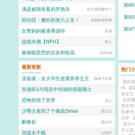
第8
满是媚屌母畜的罗德岛
黑月何时嚎叫？
第93
四合院：傻柱的老六人生！
奇妙的发财树
第97
女警妈妈被凌辱虐待
风溪
提线木偶【NPH】
野人
被催眠恶堕的女友和校花
jiuliang
最新更新
热门
灵能者：女大学生逆袭异界之主
咖啡予白茶
骆氏
吗
盛
在崩坏3与现实中徘徊的假面骑士
宴全文
恐怖的地下世界
佐助
星空晚夜海棠
达人
巷文学
少尊主捡回了个疯批Omea
西瓜云
你看书
文学
解春衫
随山月
顶点
豆小说
间谍永不眠
zx翔子