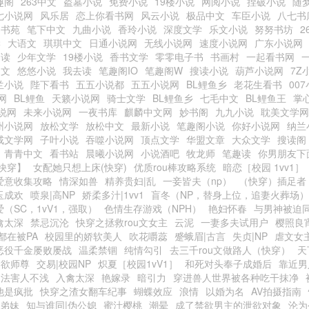
趣阁
263中文
盗墓小说
免费小说
19楼小说
网阅小说
捏破小说
随
七小说网
风乐居
恋上你看书网
风云小说
极品中文
车臣小说
八七书
零书苑
笔下中文
九曲小说
香玲小说
深度文学
乐文小说
努努书坊
2
学
大语文
琪琪中文
日通小说网
无线小说网
速度小说网
广东小说网
阅读
少年文学
19楼小说
香书文学
零零电子书
书画村
一起看书网
中文
悠悠小说
我去读
笔趣阁IO
笔趣阁W
搜读小说
葫芦小说网
7Z
兰小说
陛下看书
五五小说都
五五小说网
BL鲤鱼乡
老花生看书
00
网
BL鲤鱼
天籁小说网
骑士文学
BL鲤鱼乡
七毛中文
BL鲤鱼王
掌
说网
未来小说网
一夜书库
麒麟中文网
妙书阁
九九小说
耽美文学网
州小说网
放松文学
放松中文
最新小说
笔趣阁小说
你好小说网
纳兰
戒文学网
子叶小说
吞噬小说网
顶点文学
华盟文章
大众文学
搜读阁
青青中文
看书站
晨曦小说网
小说酒吧
牧龙师
笔趣读
你男朋友下
快穿】
女配她只想上床(快穿)
优质rou棒攻略系统
暗恋［校园 1vv1］
爱意收集攻略
情深如兽
精养贵妇|乱
一妾皆夫（np）
（快穿）插足者
玉成欢
喷泉|高NP
娇柔多汁|1vv1
盲冬（NP，替身上位，追妻火葬场）
爱（SC，1vV1，强取）
色情生存游戏（NPH）
艳妇怀春
与男神被迫
禽太深
禁忌沉沦
快穿之拯救rou文女主
云泥
一妻多夫试用户
樱照良
都在被PA
校园里的娇软美人
吹花嚼蕊
蹙蛾眉|古言
失贞|NP
虐文女
恶役千金屡败屡战
温柔禁锢
纯情勾引
去三千rou文做路人（快穿）
天
禁欲师尊
交易|校园NP
炽夏［校园1vV1］
和死对头奉子成婚后
靠近男
功法害人不浅
入禽太深
艳嫁录
暗引力
穿进兽人世界被各种吃干抹净
他是疯批
快穿之渣女翻车纪事
蝴蝶效应
浪情
以婚为名
AV拍摄指南
|弟妹
知与谁同|伪公媳
蜜汁樱桃
潮晕
成了禁欲男主的泄欲对象
沦为