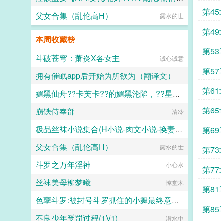
第4
父女合集（乱伦高H）
水木生溪
露水的世
第4
本周收藏榜
第5
斗破苍穹：萧炎X各女主
诚心诚意
第5
拥有催眠app后开始为所欲为（翻译文）
第6
媚黑仙舟??卡芙卡??的媚黑沦陷，??星的媚黑恶堕??，??黑人至上??
白门楼汉化集团
第6
崩铁侍奉部
露露
清冷
极品丝袜小说集合(H小说-肉文小说-换妻-妈妈-母子)
第6
父女合集（乱伦高H）
海岸线文学
露水的世
第7
斗罗之万年淫神
小心水
第77
丝袜美母柳梦曦
惊堂木
第8
色孽斗罗:被封号斗罗抓住的小舞最终意识重组成了玩偶
第85
不良少年受罚过程(1V1)
lgcloveself
潜水中