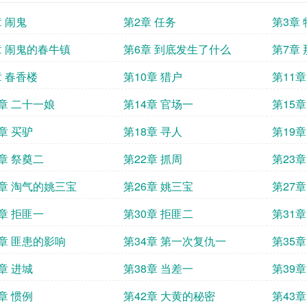
章 闹鬼
第2章 任务
第3章
章 闹鬼的春牛镇
第6章 到底发生了什么
第7章
章 春香楼
第10章 猎户
第11章
3章 二十一娘
第14章 官场一
第15章
章 买驴
第18章 寻人
第19
1章 祭奠二
第22章 抓周
第23章
5章 淘气的姚三宝
第26章 姚三宝
第27章
9章 拒匪一
第30章 拒匪二
第31
3章 匪患的影响
第34章 第一次复仇一
第35
章 进城
第38章 当差一
第39章
章 惯例
第42章 大黄的秘密
第43章