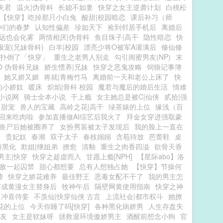
夫君
温火|伪骨科
长媳不如妻
快穿之女主逆袭计划
白桃松
【快穿】吃掉那只小白兔
酸甜|校园暗恋
课后补习（师
神们的春梦
认知性偏差
珍如天下
捡到邻居手机后
离婚后
远也会化雾
两情相厌|伪骨科
鱼目珠子|高干
隐性暗恋
快
极宠(兄妹骨科)
白羊|校园
漂亮少将O被军A灌满后
修仙修
扑倒了「快穿」
重生之老男人别走
勾引闺蜜男友(NP)
末
O 伪骨科兄妹
娇生惯养|兄妹
快穿之恶鬼攻略
饲狼记事簿
她又娇又媚
将就|青梅竹马
离婚前一天和老公上床了
快
的小娇奴
暖床
炽焰|骨科 校园
魔君与魔后的婚后生活
情难
小说网
骑士全本小说
干上瘾
女主她总是被C|仙侠
贰拾|强
 甜宠
兽人的宝藏
高岭之花|高干
绿茶婊的上位
缘浅（百
回来吃肉啦
参加直播做AI综艺后我火了
拜金女穿进强取豪
丧尸后她被圈养了
女扮男装被太子发现后
我的脸上一直在
雨
贵妃奴
春潮
双子太子
春枝嫋嫋
含苞待放
芭蕾鞋
桌
娇黑化
欺姐|继姐弟
撩愈
清釉
重生之肉香四溢
欲骨天香
男主|快穿
快穿之趁虚而入
甘愿上瘾[NPH]
【星际abo】洛
敌一起囚禁
甜心都想要
总有人想独占她
【快穿】节操何
袭
快穿之娇花难养
最佳野王
恶毒女配不干了
我的男主怎
穿成黄漫女主替身后
牧神午后
隔壁网黄使用指南
快穿之神
冲喜侍妾
不羡仙|快穿仙侠 古言
上流社会|都市权斗
她撩
花的上位
今天你睡了吗[快穿]
各种黑化病娇男
人生存盘失
友
女主是软妹呀
拯救退环境傲娇男主
酒醒前想念小狗
官