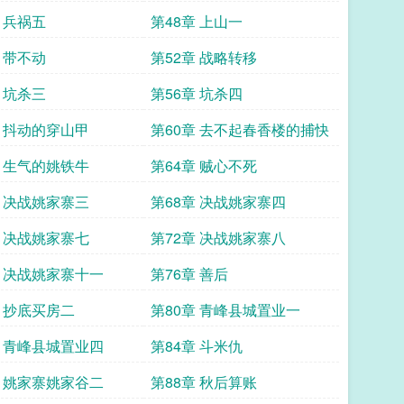
 兵祸五
第48章 上山一
 带不动
第52章 战略转移
 坑杀三
第56章 坑杀四
章 抖动的穿山甲
第60章 去不起春香楼的捕快
章 生气的姚铁牛
第64章 贼心不死
章 决战姚家寨三
第68章 决战姚家寨四
章 决战姚家寨七
第72章 决战姚家寨八
章 决战姚家寨十一
第76章 善后
章 抄底买房二
第80章 青峰县城置业一
章 青峰县城置业四
第84章 斗米仇
章 姚家寨姚家谷二
第88章 秋后算账