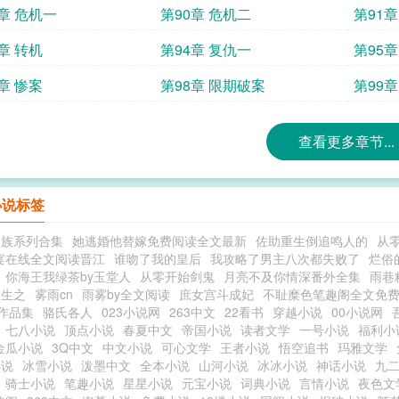
9章 危机一
第90章 危机二
第91
章 转机
第94章 复仇一
第95章
章 惨案
第98章 限期破案
第99
查看更多章节...
小说标签
家族系列合集
她逃婚他替嫁免费阅读全文最新
佐助重生倒追鸣人的
从
宴在线全文阅读晋江
谁吻了我的皇后
我攻略了男主八次都失败了
烂俗
你海王我绿茶by玉堂人
从零开始剑鬼
月亮不及你情深番外全集
雨巷
重生之
雾雨cn
雨雾by全文阅读
庶女宫斗成妃
不耻糜色笔趣阁全文免
作品集
骆氏各人
023小说网
263中文
22看书
穿越小说
00小说网
七八小说
顶点小说
春夏中文
帝国小说
读者文学
一号小说
福利小
金瓜小说
3Q中文
中文小说
可心文学
王者小说
悟空追书
玛雅文学
小说
冰雪小说
泼墨中文
全本小说
山河小说
冰冰小说
神话小说
九
骑士小说
笔趣小说
星星小说
元宝小说
词典小说
言情小说
夜色文