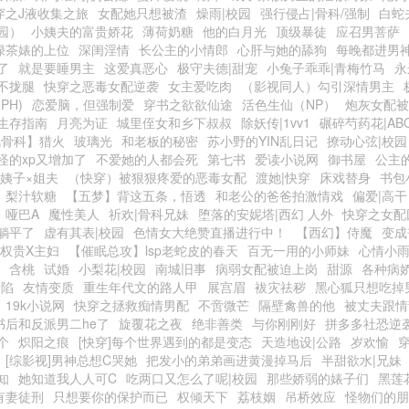
穿之J液收集之旅
女配她只想被渣
燥雨|校园
强行侵占|骨科/强制
白蛇
园）
小姨夫的富贵娇花
薄荷奶糖
他的白月光
顶级暴徒
应召男菩萨
绿茶婊的上位
深闺淫情
长公主的小情郎
心肝与她的舔狗
每晚都进男
了
就是要睡男主
这爱真恶心
极守夫德|甜宠
小兔子乖乖|青梅竹马
永
不拢腿
快穿之恶毒女配逆袭
女主爱吃肉
（影视同人）勾引深情男主
PH)
恋爱脑，但强制爱
穿书之欲欲仙途
活色生仙（NP）
炮灰女配被
生存指南
月亮为证
城里侄女和乡下叔叔
除妖传|1vv1
碾碎芍药花|AB
风骨科】猎火
玻璃光
和老板的秘密
苏小野的YIN乱日记
撩动心弦|校园
怪的xp又增加了
不爱她的人都会死
第七书
爱读小说网
御书屋
公主
小姨子×姐夫
（快穿）被狠狠疼爱的恶毒女配
渡她|快穿
床戏替身
书包
梨汁软糖
【五梦】背这五条，悟透
和老公的爸爸拍激情戏
偏爱|高干
）哑巴A
魔性美人
祈欢|骨科兄妹
堕落的安妮塔|西幻 人外
快穿之女配
躺平了
虚有其表|校园
色情女大绝赞直播进行中！
【西幻】侍魔
变成
|权贵X主妇
【催眠总攻】lsp老蛇皮的春天
百无一用的小师妹
心情小
含桃
试婚
小梨花|校园
南城旧事
病弱女配被迫上岗
甜源
各种病
沦陷
友情变质
重生年代文的路人甲
展宫眉
袚灾祛秽
黑心狐只想吃掉
19k小说网
快穿之拯救痴情男配
不啻微芒
隔壁禽兽的他
被丈夫跟情
书后和反派男二he了
旋覆花之夜
绝非善类
与你刚刚好
拼多多社恐逆
个
炽阳之痕
[快穿]每个世界遇到的都是变态
天造地设|公路
岁欢愉
[综影视]男神总想C哭她
把发小的弟弟画进黄漫掉马后
半甜欲水|兄妹
知
她知道我人人可C
吃两口又怎么了呢|校园
那些娇弱的婊子们
黑莲
有妻徒刑
只想要你的保护而已
权倾天下
荔枝姻
吊桥效应
怪物们的朋