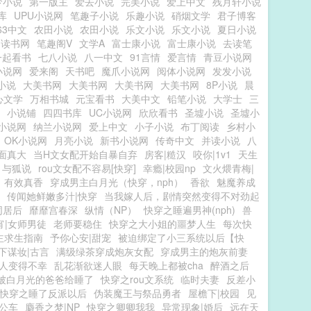
梦小说
第一版主
爱去小说
完美小说
爱上中文
残月轩小说
库
UPU小说网
笔趣子小说
乐趣小说
硝烟文学
君子博客
63中文
农田小说
农田小说
乐文小说
乐文小说
夏日小说
读书网
笔趣阁V
文学A
富士康小说
富士康小说
去读笔
一起看书
七八小说
八一中文
91言情
爱言情
青豆小说网
小说网
爱来阁
天书吧
魔爪小说网
阅体小说网
发发小说
7小说
大美书网
大美书网
大美书网
大美书网
8P小说
晨
心文学
万相书城
元宝看书
大美中文
铅笔小说
大学士
三
小说铺
四四书库
UC小说网
欣欣看书
圣墟小说
圣墟小
小说网
纳兰小说网
爱上中文
小子小说
布丁阅读
乡村小
OK小说网
月亮小说
新书小说网
传奇中文
并读小说
八
面真大
当H文女配开始自暴自弃
房客|糙汉
咬你|1v1
天生
与狐说
rou文女配不容易[快穿]
幸瘾|校园np
文火煨青梅|
有效真香
穿成男主白月光（快穿，nph）
香欲
魅魔养成
传闻她鲜嫩多汁|快穿
当我嫁人后，剧情突然变得不对劲起
同居后
靡靡宫春深
纵情（NP）
快穿之睡遍男神(nph)
兽
宵|女师男徒
老师要稳住
快穿之大小姐的噩梦人生
每次快
主求生指南
予你心安|甜宠
被迫绑定了小三系统以后【快
下谋妆|古言
满级绿茶穿成炮灰女配
穿成男主的炮灰前妻
人变得不幸
乱花渐欲迷人眼
每天晚上都被cha
醉酒之后
被白月光的爸爸给睡了
快穿之rou文系统
临时夫妻
反差小
快穿之睡了反派以后
伪装魔王与祭品勇者
屋檐下|校园
见
公车
麝香之梦|NP
快穿之卿卿我我
异常现象|婚后
远在天