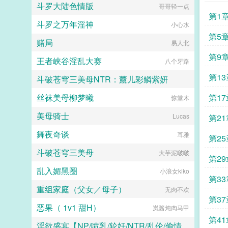
斗罗大陆色情版
男人是谁？儿子酷酷的问。妈咪？他
哥哥轻一点
露露
所有女人的梦中情人。而她说，他粗
嘲讽的挑眉，五年没有他，她倒是过
第1
狂丑陋，又穷又闷骚直到真相大白
斗罗之万年淫神
得很好，连儿子都有了。爹地，我要
小心水
天，温馨，你家老公的胡子飞了！
吃儿子不知道什么时候，已经爬上她
天，温馨，你家老公脸上的刀疤移位
第5
赌局
身边男人的身上。...
易人北
了！天，温馨你家老公开的竟然是迈
巴赫！天，你家老公不是助理，他才
第9
王者峡谷淫乱大赛
八个牙路
是总裁！温馨看着人群中簇拥的俊美
男人，攥紧拳头...
第1
斗破苍穹三美母NTR：薰儿彩鳞紫妍
丝袜美母柳梦曦
第17
大芋泥啵啵
惊堂木
美母骑士
Lucas
第2
舞夜奇谈
耳雅
第2
斗破苍穹三美母
大芋泥啵啵
第2
乱入媚黑圈
小浪女kiko
第3
重组家庭（父女／母子）
无肉不欢
第37
恶果（ 1v1 甜H）
岚酱炖肉马甲
第41
淫欲盛宴【NP/喷乳/轮奸/NTR/乱伦/偷情/换妻/迷奸】