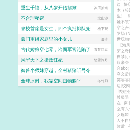
边
快
重生千禧，从八岁开始摆摊
岁痕拾光
木（校
生）
不合理秘密
北山沙
她不装
穿之合
兽校首席是女生，四个疯批排队宠
檐下观
罗场 (N
豪门重组家庭里的小女儿
世玩物
途铃
【港
古代娇娘穿七零，冷面军官沦陷了
青芽红豆
穿之奇
自禁|
风华天下之摄政狂妃
镜雪泠月
取豪夺
合abo
御兽小师妹穿越，全村猪猪听号令
夺文后
笑嘻嘻
全球冰封，我靠空间囤物躺平
在线积累功德
冬竹归
边|校园
诱她
希极限
在
穿
么有六
女瑶姬
人不自
效后